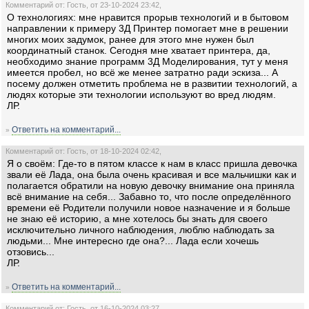
Комментарий от: Гость, от 23-10-2024 23:42,
О технологиях: мне нравится прорыв технологий и в бытовом
направлении к примеру 3Д Принтер помогает мне в решении
многих моих задумок, ранее для этого мне нужен был
координатный станок. Сегодня мне хватает принтера, да,
необходимо знание программ 3Д Моделирования, тут у меня
имеется пробел, но всё же менее затратно ради эскиза... А
посему должен отметить проблема не в развитии технологий, а
людях которые эти технологии используют во вред людям.
ЛР.
Ответить на комментарий...
»
Комментарий от: Гость, от 18-10-2024 02:42,
Я о своём: Где-то в пятом классе к нам в класс пришла девочка
звали её Лада, она была очень красивая и все мальчишки как и
полагается обратили на новую девочку внимание она приняла
всё внимание на себя... Забавно то, что после определённого
времени её Родители получили новое назначение и я больше
не знаю её историю, а мне хотелось бы знать для своего
исключительно личного наблюдения, люблю наблюдать за
людьми... Мне интересно где она?... Лада если хочешь
отзовись...
ЛР.
Ответить на комментарий...
»
Комментарий от: Гость, от 16-10-2024 03:27,