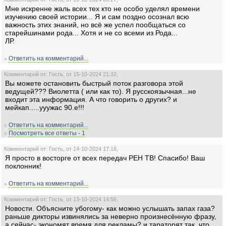
Мне искренне жаль всех тех кто не особо уделял времени
изучению своей истории... Я и сам поздно осознал всю
важность этих знаний, но всё же успел пообщаться со
старейшинами рода... Хотя и не со всеми из Рода...
ЛР.
Ответить на комментарий...
»
Комментарий от: Гость, от 15-10-2024 21:32,
Вы можете остановить быстрый поток разговора этой
ведущей??? Виолетта ( или как то). Я русскоязычная...не
входит эта информация. А что говорить о других? и
мейкап.....ууужас 90.е!!!
Ответить на комментарий...
»
Посмотреть все ответы - 1
»
Комментарий от: Гость, от 14-10-2024 17:18,
Я просто в восторге от всех передач РЕН ТВ! Спасибо! Ваш
поклонник!
Ответить на комментарий...
»
Комментарий от: Гость, от 13-10-2024 14:56,
Новости. Объясните убогому- как можно услышать запах газа?
раньше дикторы извинялись за неверно произнесённую фразу,
а сейчас- экономят время для рекламы? и тараторят так, что