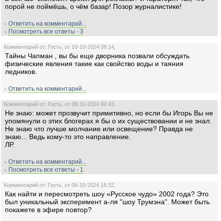
порой не поймёшь, о чём базар! Позор журналистике!
Ответить на комментарий...
»
Посмотреть все ответы - 3
»
Комментарий от: Гость, от 10-10-2024 08:14,
Тайны Чапман , вы бы еще дворника позвали обсуждать
физические явления такие как свойство воды и таяния
ледников.
Ответить на комментарий...
»
Комментарий от: Гость, от 08-10-2024 00:43,
Не знаю: может прозвучит примитивно, но если бы Игорь Вы не
упомянули о этих блогерах я бы о их существовании и не знал.
Не знаю что лучше молчание или освещение? Правда не
знаю... Ведь кому-то это направление.
ЛР.
Ответить на комментарий...
»
Посмотреть все ответы - 1
»
Комментарий от: Гость, от 06-10-2024 16:32,
Как найти и пересмотреть шоу «Русское чудо» 2002 года? Это
был уникальный эксперимент а-ля "шоу Трумэна". Может быть
покажете в эфире повтор?