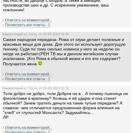
частности, во Дворце Съездов, а также в авиации,
производстве шин и др. С искренним уважением, ваш
поклонник!
Ответить на комментарий...
»
Посмотреть все ответы - 1
»
Комментарий от: Гость, от 22-09-2024 09:49,
Самая народная передача- Рома от скуки делает полезные и
красивые вещи для дома. Для этого он использует дорогущую
технику. Судя по тому сколько новинок у него за неделю он
негде не работает.(РЕН ТВ мы в данном житейском случае
исключаем. )Кто Рома в обычной жизни и кто его содержит?
Получается жена
Ответить на комментарий...
»
Посмотреть все ответы - 1
»
Комментарий от: Гость, от 21-09-2024 21:15,
Толи добро не добро, толи Добров не в... А почему пшеница не
фиолетовая в крапинку? Хочешь я её ударю и она станет
обычной? Зачем тратить деньги на такие тупые передачи? А
главное: чем отличается предложенная форма влияния на
"хлеб" от глупостей Монсанта? Задумайтесь...
ЛР.
Ответить на комментарий...
»
Посмотреть все ответы - 1
»