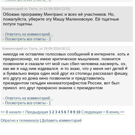
Комментарий от: Гость, от 21-09-2024 12:53,
Обожаю программу Минтранс и всех её участников. Но,
пожалуйста, уберите эту Машу Малиновскую. Её тщетные
потуги тщетны.
Ответить на комментарий...
»
Посмотреть все ответы - 2
»
Комментарий от: Гость, от 18-09-2024 00:12,
никогда не оставляю голосовых сообщений в интернете. хоть и
преденсионер, но имею критическое мышлееие. помнится
позвонили и сказали чтт мой сын сбил человека насмерть. ох,
как же я над ним издевался. я-то знаю, что у меня нет детей #
а буквально вчера один мой друг из столицы рассказал фишку,
его другу из дома кино позвонили и представились
президентом гильдии кинематографистов России, вот был
прикол. его друг прекрасно знаком с президентом
Ответить на комментарий...
»
Посмотреть все ответы - 1
»
<< В начало
< Предыдущая
1
2
3
4
5
6
7
8
9
10
Следующая >
В конец >>
Обратно к телеканалу
|
Добавить комментарий