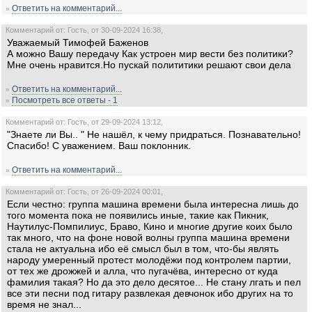
Ответить на комментарий...
»
Комментарий от: Гость, от 30-09-2024 16:38,
Уважаемый Тимофей Баженов
А можно Вашу передачу Как устроен мир вести без политики?
Мне очень нравится.Но пускай полититики решают свои дела
Ответить на комментарий...
»
Посмотреть все ответы - 1
»
Комментарий от: Гость, от 29-09-2024 13:12,
"Знаете ли Вы.. " Не нашёл, к чему придраться. Познавательно!
Спасибо! С уважением. Ваш поклонник.
Ответить на комментарий...
»
Комментарий от: Гость, от 26-09-2024 00:01,
Если честно: группа машина времени была интересна лишь до
того момента пока не появились иные, такие как Пикник,
Наутилус-Помпилиус, Браво, Кино и многие другие коих было
так много, что на фоне новой волны группа машина времени
стала не актуальна ибо её смысл был в том, что-бы являть
народу умеренный протест молодёжи под контролем партии,
от тех же дрожжей и алла, что пугачёва, интересно от куда
фамилия такая? Но да это дело десятое... Не стану лгать и пел
все эти песни под гитару развлекая девчонок ибо других на то
время не знал...