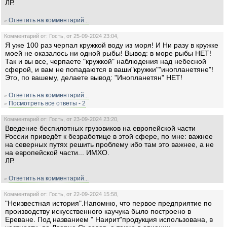
ЛР.
Ответить на комментарий...
»
Комментарий от: Гость, от 25-09-2024 23:04,
Я уже 100 раз черпал кружкой воду из моря! И Ни разу в кружке
моей не оказалось ни одной рыбы! Вывод: в море рыбы НЕТ!
Так и вы все, черпаете "кружкой" наблюдения над небесной
сферой, и вам не попадаются в ваши"кружки""инопланетяне"!
Это, по вашему, делаете вывод: "Инопланетян" НЕТ!
Ответить на комментарий...
»
Посмотреть все ответы - 2
»
Комментарий от: Гость, от 23-09-2024 23:20,
Введение беспилотных грузовиков на европейской части
России приведёт к безработице в этой сфере, по мне: важнее
на северных путях решить проблему ибо там это важнее, а не
на европейской части... ИМХО.
ЛР.
Ответить на комментарий...
»
Комментарий от: Гость, от 22-09-2024 15:58,
"Неизвестная история".Напомню, что первое предприятие по
производству искусственного каучука было построено в
Ереване. Под названием " Наирит"продукция использована, в