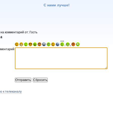
С нами лучше!
 на комментарий от: Гость
24
мментарий
о к телеканалу