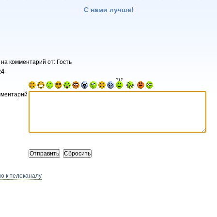
С нами лучше!
 на комментарий от: Гость
24
мментарий
о к телеканалу