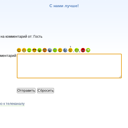
С нами лучше!
 на комментарий от: Гость
мментарий
о к телеканалу