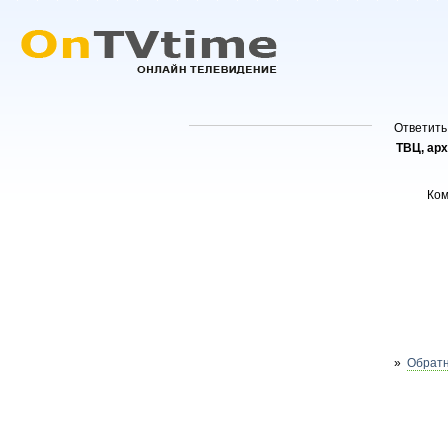
Ответить
ТВЦ, ар
Ко
»
Обратн