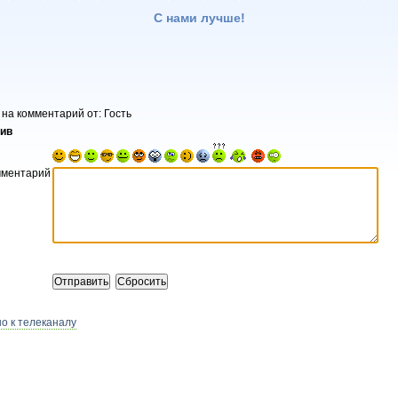
С нами лучше!
 на комментарий от: Гость
хив
мментарий
о к телеканалу