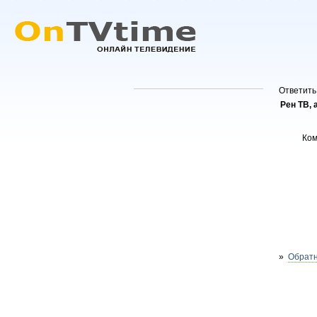
Ответить
Рен ТВ, 
Ко
»
Обратн