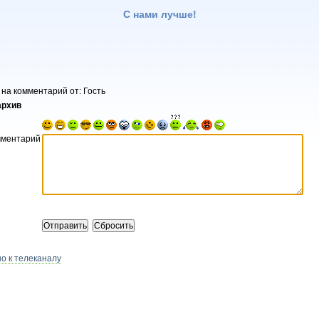
С нами лучше!
 на комментарий от: Гость
архив
мментарий
о к телеканалу