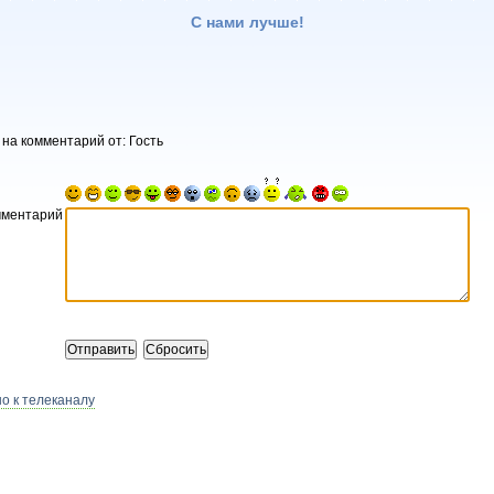
С нами лучше!
 на комментарий от: Гость
мментарий
о к телеканалу