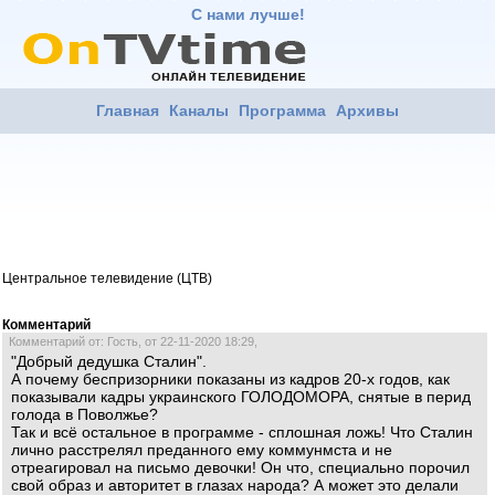
С нами лучше!
Главная
Каналы
Программа
Архивы
Центральное телевидение (ЦТВ)
Комментарий
Комментарий от: Гость, от 22-11-2020 18:29,
"Добрый дедушка Сталин".
А почему беспризорники показаны из кадров 20-х годов, как
показывали кадры украинского ГОЛОДОМОРА, снятые в перид
голода в Поволжье?
Так и всё остальное в программе - сплошная ложь! Что Сталин
лично расстрелял преданного ему коммунмста и не
отреагировал на письмо девочки! Он что, специально порочил
свой образ и авторитет в глазах народа? А может это делали