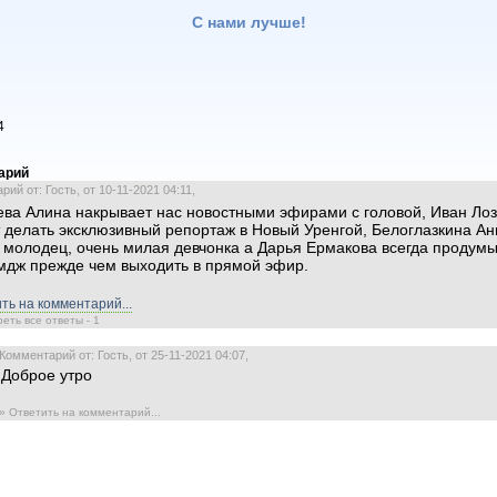
С нами лучше!
4
арий
ий от: Гость, от 10-11-2021 04:11,
ва Алина накрывает нас новостными эфирами с головой, Иван Ло
 делать эксклюзивный репортаж в Новый Уренгой, Белоглазкина А
 молодец, очень милая девчонка а Дарья Ермакова всегда продум
мдж прежде чем выходить в прямой эфир.
ть на комментарий...
еть все ответы - 1
Комментарий от: Гость, от 25-11-2021 04:07,
Доброе утро
» Ответить на комментарий...