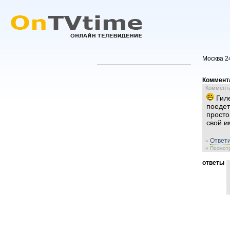
Москва 2
Коммент
Комментар
Гиле
поедет
просто
свой и
Ответи
»
» Посмотр
ответы