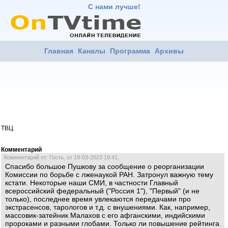
С нами лучше!
Главная
Каналы
Программа
Архивы
ТВЦ
Комментарий
Комментарий от: Гость, от 19-03-2023 19:41,
Спасибо большое Пушкову за сообщение о реорганизации
Комиссии по борьбе с лженаукой РАН. Затронул важную тему
кстати. Некоторые наши СМИ, в частности Главный
всероссийский федеральный ("Россия 1"), "Первый" (и не
только), последнее время увлекаются передачами про
экстрасенсов, тарологов и т.д. с внушениями. Как, например,
массовик-затейник Малахов с его афганскими, индийскими
пророками и разными глобами. Только ли повышение рейтинга