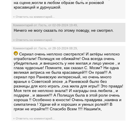
на сцене,могли в любом образе быть и роковой
красавицей и дурнушкой.
» Ответить на комментарий...
Комментарий от: Гость, от 02-09-2024 19:49,
Ничего не могу сказать по этому поводу, не смотрел.
» Ответить на комментарий...
Комментарий от: Гость, от 28-10-2024 08:29,
Сериал очень неплохо смотрелся! И актёры неплохо
отработали! Полищук не обижайте! Она всегда очень
убедительна ,и внешность у нее милая,и лицо умное , и
глаза чудесные! Помните, как сказал С. Моэм? Ни одна
великая актриса не была красавицей!!! Он прав!!! А
сериал про Раневскую интересный, но очень много
вранья о Советской эпохе ,а Раневской было без
разницы для кого играть ,сна жила для игры!! Это правда!
Моя тетя ее неплохо знала!! И награды она любила , и
подарки , и звания!!! А Полищук была в этой роли очень
хороша !! Особенно в юности! Очень правдива ,наивна и
симпатична ! Удачи ей и хороших и умных ролей!! В
грязи не играйте!!! Спасибо Всем !!!! Нашим!я,
» Ответить на комментарий...