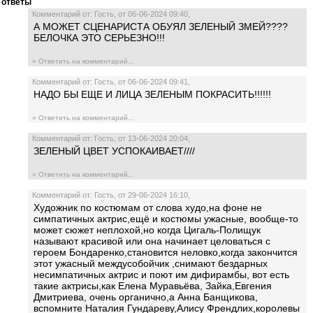
ответы
Комментарий от: Гость, от 06-06-2024 09:40,
А МОЖЕТ СЦЕНАРИСТА ОБУЯЛ ЗЕЛЕНЫЙ ЗМЕЙ????
БЕЛОЧКА ЭТО СЕРЬЕЗНО!!!
» Ответить на комментарий...
Комментарий от: Гость, от 06-06-2024 09:41,
НАДО БЫ ЕЩЕ И ЛИЦА ЗЕЛЕНЫМ ПОКРАСИТЬ!!!!!!
» Ответить на комментарий...
Комментарий от: Гость, от 13-06-2024 20:04,
ЗЕЛЕНЫЙ ЦВЕТ УСПОКАИВАЕТ////
» Ответить на комментарий...
Комментарий от: Гость, от 29-06-2024 16:10,
Художник по костюмам от слова худо,на фоне не
симпатичных актрис,ещё и костюмы ужасные, вообще-то
может сюжет неплохой,но когда Цигаль-Полищук
называют красивой или она начинает целоваться с
героем Бондаренко,становится неловко,когда закончится
этот ужасный междусобойчик ,снимают бездарных
несимпатичных актрис и поют им дифирамбы, вот есть
такие актрисы,как Елена Муравьёва, Зайка,Евгения
Дмитриева, очень органично,а Анна Банщикова,
вспомните Наталия Гундареву,Алису Френдлих,королевы