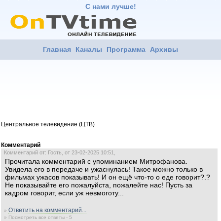
С нами лучше!
Главная
Каналы
Программа
Архивы
Центральное телевидение (ЦТВ)
Комментарий
Комментарий от: Гость, от 23-02-2025 10:51,
Прочитала комментарий с упоминанием Митрофанова.
Увидела его в передаче и ужаснулась! Такое можно только в
фильмах ужасов показывать! И он ещё что-то о еде говорит?.?
Не показывайте его пожалуйста, пожалейте нас! Пусть за
кадром говорит, если уж невмоготу...
Ответить на комментарий...
»
» Посмотреть все ответы - 5