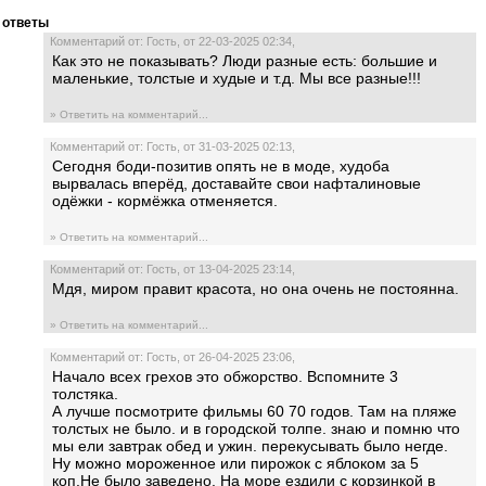
ответы
Комментарий от: Гость, от 22-03-2025 02:34,
Как это не показывать? Люди разные есть: большие и
маленькие, толстые и худые и т.д. Мы все разные!!!
» Ответить на комментарий...
Комментарий от: Гость, от 31-03-2025 02:13,
Сегодня боди-позитив опять не в моде, худоба
вырвалась вперёд, доставайте свои нафталиновые
одёжки - кормёжка отменяется.
» Ответить на комментарий...
Комментарий от: Гость, от 13-04-2025 23:14,
Мдя, миром правит красота, но она очень не постоянна.
» Ответить на комментарий...
Комментарий от: Гость, от 26-04-2025 23:06,
Начало всех грехов это обжорство. Вспомните 3
толстяка.
А лучше посмотрите фильмы 60 70 годов. Там на пляже
толстых не было. и в городской толпе. знаю и помню что
мы ели завтрак обед и ужин. перекусывать было негде.
Ну можно мороженное или пирожок с яблоком за 5
коп.Не было заведено. На море ездили с корзинкой в