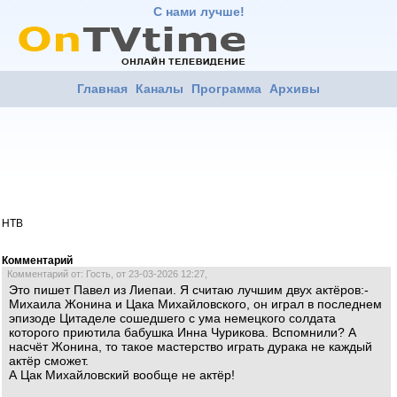
С нами лучше!
Главная
Каналы
Программа
Архивы
НТВ
Комментарий
Комментарий от: Гость, от 23-03-2026 12:27,
Это пишет Павел из Лиепаи. Я считаю лучшим двух актёров:-
Михаила Жонина и Цака Михайловского, он играл в последнем
эпизоде Цитаделе сошедшего с ума немецкого солдата
которого приютила бабушка Инна Чурикова. Вспомнили? А
насчёт Жонина, то такое мастерство играть дурака не каждый
актёр сможет.
А Цак Михайловский вообще не актёр!