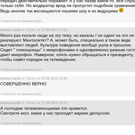
передач действительно поражает. А у нас базар какой-то. Все слу
только себя. Но модератор вряд-ли пропустит подобное сравнение
Ведь многие так восхищаются нашими шоу и их ведущими
» Ответить на комментарий...
Комментарий от: Гость, от 15-06-2016 17:25,
Много раз писали люди на эту тему, но каналы / ни один/ на это не
реагируют. Менталитет? А, может быть, специально в таком виде
выставляют людей. Культура поведения вообще ушла в прошлое.
Сидят " помощницы" с микрофонами и одновременно разным гост
дают микрофон. Наверное, опять нужно обращаться к президенту,
чтобы навёл порядок на телевидении.
» Ответить на комментарий...
Комментарий от: Гость, от 15-06-2016 21:28,
СОВЕРШЕННО ВЕРНО
» Ответить на комментарий...
Комментарий от: Гость, от 17-06-2016 23:13,
А господам телевизионщикам это нравится.
Смотрите мол, какие у нас проходят жаркие дискуссии.
» Ответить на комментарий...