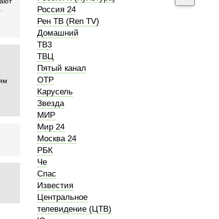
шают
.
Россия 24
Рен ТВ (Ren TV)
Домашний
ТВ3
ТВЦ
Пятый канал
ОТР
ям
Карусель
Звезда
МИР
Мир 24
Москва 24
РБК
Че
Спас
Известия
Центральное
телевидение (ЦТВ)