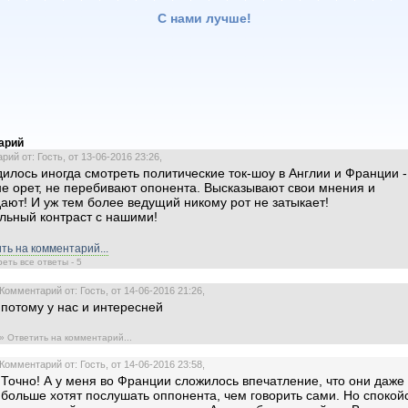
С нами лучше!
арий
ий от: Гость, от 13-06-2016 23:26,
илось иногда смотреть политические ток-шоу в Англии и Франции -
не орет, не перебивают опонента. Высказывают свои мнения и
ают! И уж тем более ведущий никому рот не затыкает!
льный контраст с нашими!
ть на комментарий...
еть все ответы - 5
Комментарий от: Гость, от 14-06-2016 21:26,
потому у нас и интересней
» Ответить на комментарий...
Комментарий от: Гость, от 14-06-2016 23:58,
Точно! А у меня во Франции сложилось впечатление, что они даже
больше хотят послушать оппонента, чем говорить сами. Но спокой