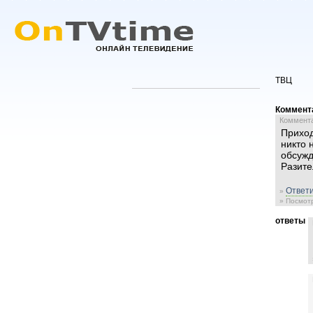
ТВЦ
Коммент
Комментар
Приход
никто 
обсужд
Разите
Ответи
»
» Посмотр
ответы