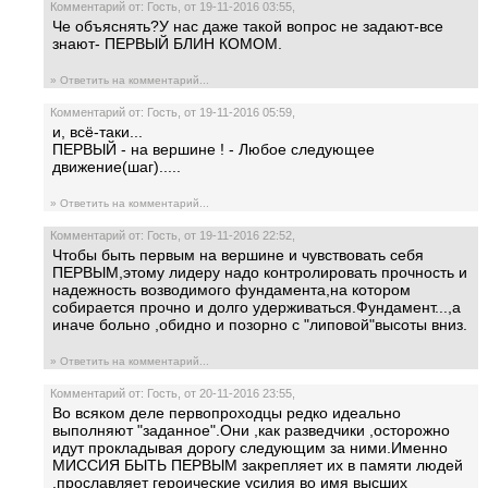
Комментарий от: Гость, от 19-11-2016 03:55,
Че объяснять?У нас даже такой вопрос не задают-все
знают- ПЕРВЫЙ БЛИН КОМОМ.
» Ответить на комментарий...
Комментарий от: Гость, от 19-11-2016 05:59,
и, всё-таки...
ПЕРВЫЙ - на вершине ! - Любое следующее
движение(шаг).....
» Ответить на комментарий...
Комментарий от: Гость, от 19-11-2016 22:52,
Чтобы быть первым на вершине и чувствовать себя
ПЕРВЫМ,этому лидеру надо контролировать прочность и
надежность возводимого фундамента,на котором
собирается прочно и долго удерживаться.Фундамент...,а
иначе больно ,обидно и позорно с "липовой"высоты вниз.
» Ответить на комментарий...
Комментарий от: Гость, от 20-11-2016 23:55,
Во всяком деле первопроходцы редко идеально
выполняют "заданное".Они ,как разведчики ,осторожно
идут прокладывая дорогу следующим за ними.Именно
МИССИЯ БЫТЬ ПЕРВЫМ закрепляет их в памяти людей
,прославляет героические усилия во имя высших