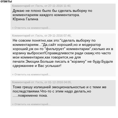
ответы
Комментарий от: Гость, от 27-11-2016 11:40,
Думаю не плохо было бы сделать выборку по
комментариям каждого комментатора.
Юрина Галина
» Ответить на комментарий...
Комментарий от: Гость, от 29-11-2016 07:46,
Не совсем понятно,как это:"сделать выборку по
комментариям..."Да,сайт хороший,но и модератор
хороший,уж он-то "фильтрует" комментарии",сколько их в
корзину выбросил!Справедливости ради скажу,что часто
мои комментарии,как говорится,не для
печати.Эмоции.Больше писать в "корзину" не буду.Будьте
сдержаннее и Вас услышат!
» Ответить на комментарий...
Комментарий от: Гость, от 01-12-2016 04:05,
Тоже грешу излишней эмоциональностью и с теми же
последствиями.Что-то с этим надо делать,но
.....повременю пока.
» Ответить на комментарий...