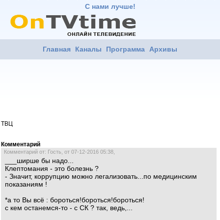
С нами лучше!
Главная
Каналы
Программа
Архивы
ТВЦ
Комментарий
Комментарий от: Гость, от 07-12-2016 05:38,
___ширше бы надо...
Клептомания - это болезнь ?
- Значит, коррупцию можно легализовать...по медицинским
показаниям !
*а то Вы всё : бороться!бороться!бороться!
с кем останемся-то - с СК ? так, ведь,...