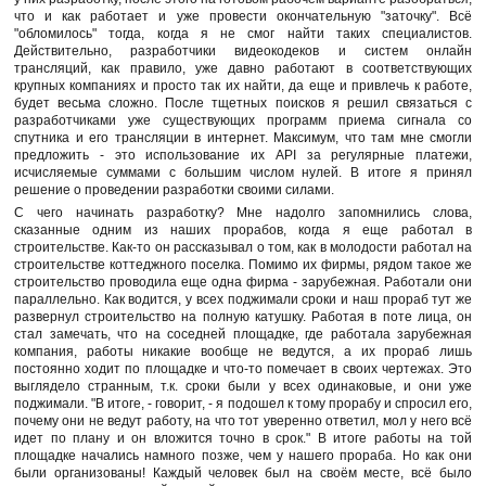
что и как работает и уже провести окончательную "заточку". Всё
"обломилось" тогда, когда я не смог найти таких специалистов.
Действительно, разработчики видеокодеков и систем онлайн
трансляций, как правило, уже давно работают в соответствующих
крупных компаниях и просто так их найти, да еще и привлечь к работе,
будет весьма сложно. После тщетных поисков я решил связаться с
разработчиками уже существующих программ приема сигнала со
спутника и его трансляции в интернет. Максимум, что там мне смогли
предложить - это использование их API за регулярные платежи,
исчисляемые суммами с большим числом нулей. В итоге я принял
решение о проведении разработки своими силами.
С чего начинать разработку? Мне надолго запомнились слова,
сказанные одним из наших прорабов, когда я еще работал в
строительстве. Как-то он рассказывал о том, как в молодости работал на
строительстве коттеджного поселка. Помимо их фирмы, рядом такое же
строительство проводила еще одна фирма - зарубежная. Работали они
параллельно. Как водится, у всех поджимали сроки и наш прораб тут же
развернул строительство на полную катушку. Работая в поте лица, он
стал замечать, что на соседней площадке, где работала зарубежная
компания, работы никакие вообще не ведутся, а их прораб лишь
постоянно ходит по площадке и что-то помечает в своих чертежах. Это
выглядело странным, т.к. сроки были у всех одинаковые, и они уже
поджимали. "В итоге, - говорит, - я подошел к тому прорабу и спросил его,
почему они не ведут работу, на что тот уверенно ответил, мол у него всё
идет по плану и он вложится точно в срок." В итоге работы на той
площадке начались намного позже, чем у нашего прораба. Но как они
были организованы! Каждый человек был на своём месте, всё было