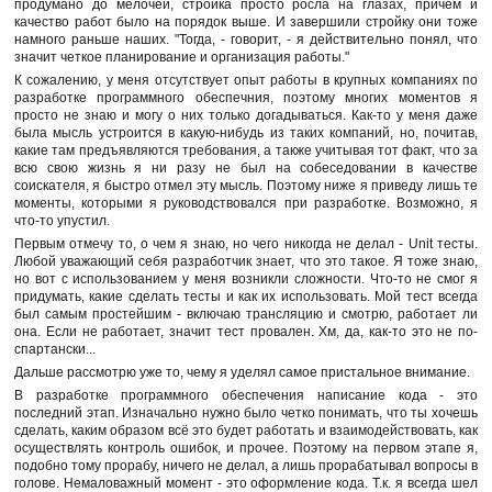
продумано до мелочей, стройка просто росла на глазах, причем и
качество работ было на порядок выше. И завершили стройку они тоже
намного раньше наших. "Тогда, - говорит, - я действительно понял, что
значит четкое планирование и организация работы."
К сожалению, у меня отсутствует опыт работы в крупных компаниях по
разработке программного обеспечния, поэтому многих моментов я
просто не знаю и могу о них только догадываться. Как-то у меня даже
была мысль устроится в какую-нибудь из таких компаний, но, почитав,
какие там предъявляются требования, а также учитывая тот факт, что за
всю свою жизнь я ни разу не был на собеседовании в качестве
соискателя, я быстро отмел эту мысль. Поэтому ниже я приведу лишь те
моменты, которыми я руководствовался при разработке. Возможно, я
что-то упустил.
Первым отмечу то, о чем я знаю, но чего никогда не делал - Unit тесты.
Любой уважающий себя разработчик знает, что это такое. Я тоже знаю,
но вот с использованием у меня возникли сложности. Что-то не смог я
придумать, какие сделать тесты и как их использовать. Мой тест всегда
был самым простейшим - включаю трансляцию и смотрю, работает ли
она. Если не работает, значит тест провален. Хм, да, как-то это не по-
спартански...
Дальше рассмотрю уже то, чему я уделял самое пристальное внимание.
В разработке программного обеспечения написание кода - это
последний этап. Изначально нужно было четко понимать, что ты хочешь
сделать, каким образом всё это будет работать и взаимодействовать, как
осуществлять контроль ошибок, и прочее. Поэтому на первом этапе я,
подобно тому прорабу, ничего не делал, а лишь прорабатывал вопросы в
голове. Немаловажный момент - это оформление кода. Т.к. я всегда шел