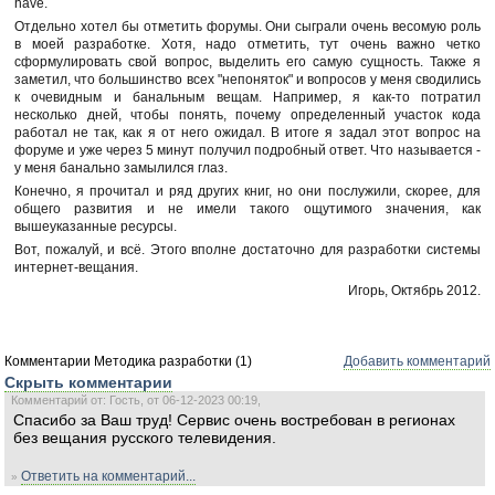
have.
Отдельно хотел бы отметить форумы. Они сыграли очень весомую роль
в моей разработке. Хотя, надо отметить, тут очень важно четко
сформулировать свой вопрос, выделить его самую сущность. Также я
заметил, что большинство всех "непоняток" и вопросов у меня сводились
к очевидным и банальным вещам. Например, я как-то потратил
несколько дней, чтобы понять, почему определенный участок кода
работал не так, как я от него ожидал. В итоге я задал этот вопрос на
форуме и уже через 5 минут получил подробный ответ. Что называется -
у меня банально замылился глаз.
Конечно, я прочитал и ряд других книг, но они послужили, скорее, для
общего развития и не имели такого ощутимого значения, как
вышеуказанные ресурсы.
Вот, пожалуй, и всё. Этого вполне достаточно для разработки системы
интернет-вещания.
Игорь, Октябрь 2012.
Комментарии Методика разработки (1)
Добавить комментарий
Скрыть комментарии
Комментарий от: Гость, от 06-12-2023 00:19,
Спасибо за Ваш труд! Сервис очень востребован в регионах
без вещания русского телевидения.
Ответить на комментарий...
»