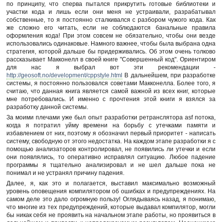
по принципу, что сперва пытался прикрутить готовые библиотеки и
участки кода и лишь если они меня не устраивали, разрабатывал
собственные, то я постоянно сталкивался с разбором чужого кода. Как
же сложно его читать, если не соблюдаются банальные правила
оформления кода! При этом совсем не обязательно, чтобы они везде
использовались одинаковые. Намного важнее, чтобы была выбрана одна
стратегия, которой дальше бы придерживались. Об этом очень толково
рассказывает Макконелл в своей книге "Совершенный код". Ориентиром
для нас я выбрал вот эти рекомендации -
http://geosoft.no/development/cppstyle.html
В дальнейшем, при разработке
системы, я постоянно пользовался советами Макконелла. Более того, я
считаю, что данная книга является самой важной из всех книг, которые
мне потребовались. И именно с прочтения этой книги я взялся за
разработку данной системы.
За моими плечами уже был опыт разработки ретранслятора asf потока,
когда я потратил уйму времени на борьбу с утечками памяти и
избавлением от них, поэтому я обозначил первый приоритет - написать
систему, свободную от этого недостатка. На каждом этапе разработки я с
помощью анализаторов контролировал, не появились ли утечки и если
они появлялись, то оперативно исправлял ситуацию. Любое падение
программы я тщательно анализировал и не шел дальше пока не
понимал и не устранял причину падения.
Далее, я, как это и полагается, выставил максимально возможный
уровень оповещения компилятором об ошибках и предупреждениях. На
самом деле это дало огромную пользу! Оглядываясь назад, я понимаю,
что многие из тех предупреждений, которые выдавал компилятор, могли
бы никак себя не проявить на начальном этапе работы, но проявиться в