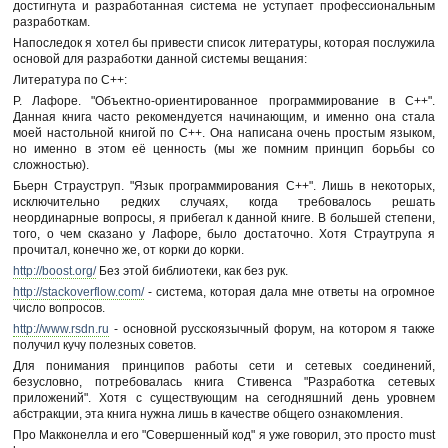
достигнута и разработанная система не уступает профессиональным
разработкам.
Напоследок я хотел бы привести список литературы, которая послужила
основой для разработки данной системы вещания:
Литература по С++:
Р. Лафоре. "Объектно-ориентированное программирование в С++".
Данная книга часто рекомендуется начинающим, и именно она стала
моей настольной книгой по С++. Она написана очень простым языком,
но именно в этом её ценность (мы же помним принцип борьбы со
сложностью).
Бьерн Страуструп. "Язык программирования С++". Лишь в некоторых,
исключительно редких случаях, когда требовалось решать
неординарные вопросы, я прибегал к данной книге. В большей степени,
того, о чем сказано у Лафоре, было достаточно. Хотя Страутрупа я
прочитал, конечно же, от корки до корки.
http://boost.org/
Без этой библиотеки, как без рук.
http://stackoverflow.com/
- система, которая дала мне ответы на огромное
число вопросов.
http://www.rsdn.ru
- основной русскоязычный форум, на котором я также
получил кучу полезных советов.
Для понимания принципов работы сети и сетевых соединений,
безусловно, потребовалась книга Стивенса "Разработка сетевых
приложений". Хотя с существующим на сегодняшний день уровнем
абстракции, эта книга нужна лишь в качестве общего ознакомления.
Про Макконелла и его "Совершенный код" я уже говорил, это просто must