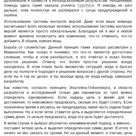
дальнейшем и привести к непредсказуемым результатам. Неоценимую
помощь здесь также оказала утилита
Cppcheck
. Я никогда не шел
дальше, пока полностью не разбирался с сутью предупреждений и
ошибок.
Использование системы контроля версий. Даже если ваша команда
насчитывает всего несколько человек, использование системы контроля
версий является просто обязательным. Благодаря ей я мог в любой
момент времени посмотреть все изменения, что-то отменить, что-то
добавить. В общем, нужная вещь.
Борьба со сложностью. Данный принцип также хорошо рассмотрен у
Макконелла. Как только я понимал, что что-то является достаточно
сложным, чтобы в этом разобраться, я это отметал и искал более
простое решение. Отмечу, что более простое решение всегда
находилось. В этом плане было множество ситуаций, когда я бросал
дело на полпути и подходил к решению вопросов с другой стороны. Но
если бы я так не делал, я бы вообще вряд ли когда-нибудь завершил
разработку.
Как известно, согласно принципу Эпштейна-Гейзенберга, в области
разработок и исследований только два параметра из трех можно
определить одновременно. Если заданы цель и время для ее
достижения, то невозможно предсказать, сколько это будет стоить. Если
ограничены время и ресурсы, не предугадаешь, какая часть задачи будет
выполнена. Ну а если четко ставится цель и выделяется определенная
сумма денег, то нельзя предсказать, когда эта цель будет достигнута.
В моём случае я выбрал абсолютно некоммерческий подход, а именно -
поставил четкую цель и выделил определенную сумму денег. В итоге я
ничего не мог сказать по срокам. Но на данный момент, я считаю, цель