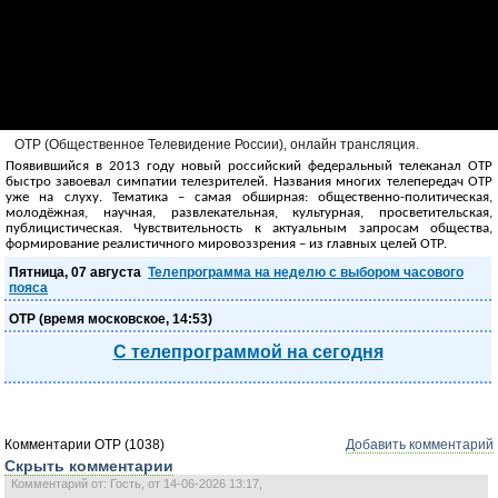
ОТР (Общественное Телевидение России), онлайн трансляция.
Появившийся в 2013 году новый российский федеральный телеканал ОТР
быстро завоевал симпатии телезрителей. Названия многих телепередач ОТР
уже на слуху. Тематика – самая обширная: общественно-политическая,
молодёжная, научная, развлекательная, культурная, просветительская,
публицистическая. Чувствительность к актуальным запросам общества,
формирование реалистичного мировоззрения – из главных целей ОТР.
Пятница, 07 августа
Телепрограмма на неделю с выбором часового
пояса
ОТР (время московское,
14:53
)
С телепрограммой на сегодня
Комментарии ОТР (1038)
Добавить комментарий
Скрыть комментарии
Комментарий от: Гость, от 14-06-2026 13:17,