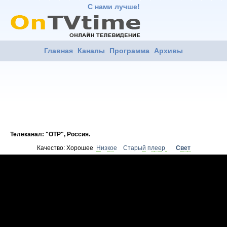
С нами лучше!
Главная
Каналы
Программа
Архивы
Телеканал: "
ОТР
", Россия.
Качество:
Хорошее
Н
из
к
о
е
Ст
а
ры
й
п
л
е
е
р
С
в
е
т