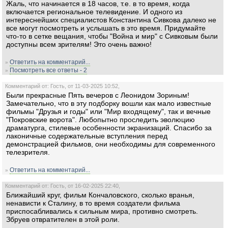
Жаль, что начинается в 18 часов, т.е. в то время, когда
включается региональное телевидение. И одного из
интереснейших специалистов Константина Сивкова далеко не
все могут посмотреть и услышать в это время. Придумайте
что-то в сетке вещания, чтобы "Война и мир" с Сивковым были
доступны всем зрителям! Это очень важно!
Ответить на комментарий...
»
Посмотреть все ответы - 2
»
Комментарий от: Гость, от 11-03-2025 10:52,
Были прекрасные Пять вечеров с Леонидом Зориным!
Замечательно, что в эту подборку вошли как мало известные
фильмы "Друзья и годы" или "Мир входящему", так и вечные
"Покровские ворота". Любопытно проследить эволюцию
драматурга, стилевые особенности экранизаций. Спасибо за
лаконичные содержательные вступления перед
демонстрацией фильмов, они необходимы для современного
телезрителя.
Ответить на комментарий...
»
Комментарий от: Гость, от 16-02-2025 22:40,
Ближайший круг, фильм Кончаловского, сколько вранья,
ненависти к Сталину, в то время создатели фильма
приспосабливались к сильным мира, противно смотреть.
Збруев отвратителен в этой роли.