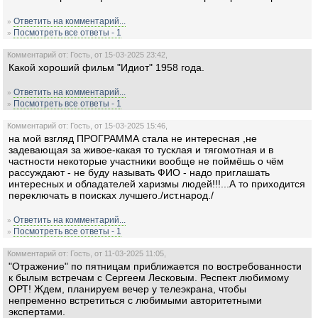
Ответить на комментарий...
»
Посмотреть все ответы - 1
»
Комментарий от: Гость, от 15-03-2025 23:42,
Какой хороший фильм "Идиот" 1958 года.
Ответить на комментарий...
»
Посмотреть все ответы - 1
»
Комментарий от: Гость, от 15-03-2025 15:46,
на мой взгляд ПРОГРАММА стала не интересная ,не
задевающая за живое-какая то тусклая и тягомотная и в
частности некоторые участники вообще не поймёшь о чём
рассуждают - не буду называть ФИО - надо приглашать
интересных и обладателей харизмы людей!!!...А то приходится
переключать в поисках лучшего./ист.народ./
Ответить на комментарий...
»
Посмотреть все ответы - 1
»
Комментарий от: Гость, от 11-03-2025 11:05,
"Отражение" по пятницам приближается по востребованности
к былым встречам с Сергеем Лесковым. Респект любимому
ОРТ! Ждем, планируем вечер у телеэкрана, чтобы
непременно встретиться с любимыми авторитетными
экспертами.