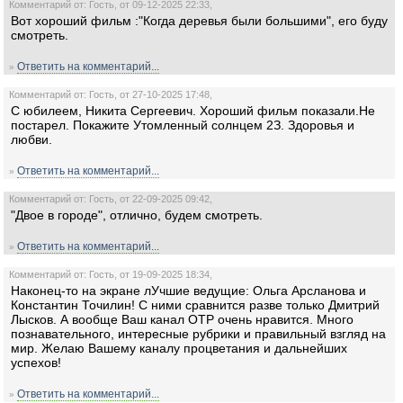
Комментарий от: Гость, от 09-12-2025 22:33,
Вот хороший фильм :"Когда деревья были большими", его буду
смотреть.
Ответить на комментарий...
»
Комментарий от: Гость, от 27-10-2025 17:48,
С юбилеем, Никита Сергеевич. Хороший фильм показали.Не
постарел. Покажите Утомленный солнцем 2З. Здоровья и
любви.
Ответить на комментарий...
»
Комментарий от: Гость, от 22-09-2025 09:42,
"Двое в городе", отлично, будем смотреть.
Ответить на комментарий...
»
Комментарий от: Гость, от 19-09-2025 18:34,
Наконец-то на экране лУчшие ведущие: Ольга Арсланова и
Константин Точилин! С ними сравнится разве только Дмитрий
Лысков. А вообще Ваш канал ОТР очень нравится. Много
познавательного, интересные рубрики и правильный взгляд на
мир. Желаю Вашему каналу процветания и дальнейших
успехов!
Ответить на комментарий...
»