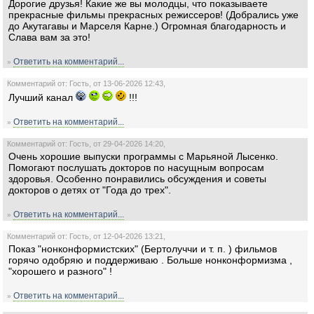
Дорогие друзья! Какие же вы молодцы, что показываете
прекрасные фильмы прекрасных режиссеров! (Добрались уже
до Акутагавы и Марселя Карне.) Огромная благодарность и
Слава вам за это!
Ответить на комментарий...
»
Комментарий от: Гость, от 13-06-2026 12:43,
Лучший канал
!!!
Ответить на комментарий...
»
Комментарий от: Гость, от 29-04-2026 14:20,
Очень хорошие выпуски программы с Марьяной Лысенко.
Помогают послушать докторов по насущным вопросам
здоровья. Особенно понравились обсуждения и советы
докторов о детях от "Года до трех".
Ответить на комментарий...
»
Комментарий от: Гость, от 12-04-2026 13:21,
Показ "нонконформистских" (Бертолуччи и т. п. ) фильмов
горячо одобряю и поддерживаю . Больше нонконформизма ,
"хорошего и разного" !
Ответить на комментарий...
»