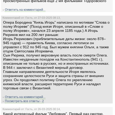
просмотренных фильмов еще 2 мя фильмами Тодоровского
Ответить на комментарий...
»
Комментарий от: Гость, от 27-03-2025 08:13,
Опера Бородина "Князь Игорь" написана по мотивам "Слова о
полку Игореве" (Поход князя Игоря, описанный в «Слове о
полку Игореве», начался 23 апреля 1185 года.) А Игорь
Рюриков жил на 200 лет раньше:
Игорь Рюрикович (приблизительные даты жизни: около 878–
945 годов) — правитель Киева, согласно летописи он
управлял с 912 по 945 год. Был мужем княгини Ольги, а также
отцом Святослава Игоревича.
Сын Рюрика, получил верховную власть после смерти Олега.
Известен неудачным походом на Константинополь (941 г.),
описанным не только в русских, но и иностранных источниках.
В 944 г. заключил с Византией мирный договор.
Главным направлением деятельности Игоря являлось
сохранение целостности Руси и защита страны от внешних
угроз. Он продолжил политику Олега по укреплению
княжеской власти, расширил территорию Руси и наладил
торговые связи с Византией.
Ответить на комментарий...
»
Посмотреть все ответы - 2
»
Комментарий от: Гость, от 26-03-2025 00:14,
Какой интересный фильм "Любовник". Первый раз смотрю.