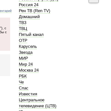
Россия 24
Рен ТВ (Ren TV)
ментарий
Домашний
ТВ3
), с
ТВЦ
бы с
Пятый канал
ОТР
Карусель
Звезда
МИР
Мир 24
Москва 24
РБК
Че
Спас
Известия
Центральное
телевидение (ЦТВ)