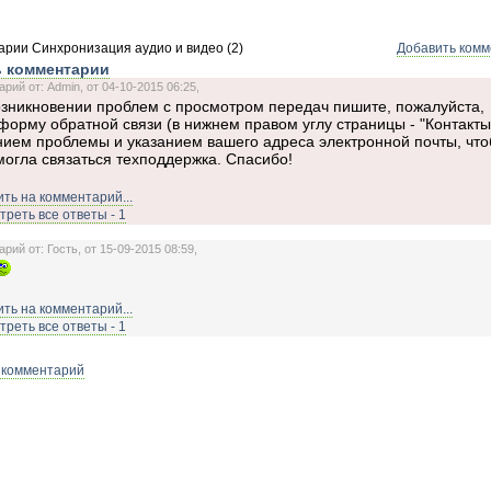
рии Синхронизация аудио и видео (2)
Добавить ком
 комментарии
рий от: Admin, от 04-10-2015 06:25,
озникновении проблем с просмотром передач пишите, пожалуйста,
форму обратной связи (в нижнем правом углу страницы - "Контакты"
ием проблемы и указанием вашего адреса электронной почты, что
огла связаться техподдержка. Спасибо!
ть на комментарий...
реть все ответы - 1
рий от: Гость, от 15-09-2015 08:59,
ть на комментарий...
реть все ответы - 1
 комментарий