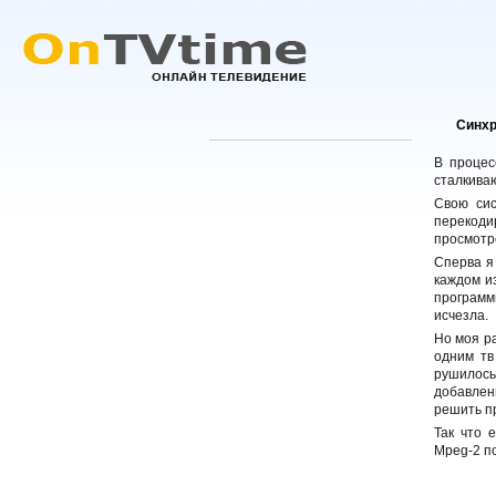
Синхр
В процес
сталкиваю
Свою сис
перекодир
просмотр
Сперва я 
каждом и
программ
исчезла.
Но моя ра
одним тв
рушилось
добавлени
решить п
Так что 
Mpeg-2 по