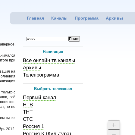
Главная
Каналы
Программа
Архивы
аверное,
Навигация
анимался
Все онлайн тв каналы
итоге при
Архивы
изация на
Телепрограмма
полнения
онизация
Выбрать телеканал
 только с
Первый канал
лов, всё
понятно,
НТВ
ат, но не
ТНТ
аемым из
СТС
Россия 1
брь 2012.
Россия К (Культура)