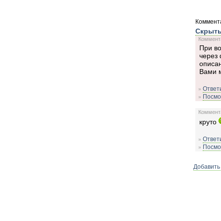
Коммента
Скрыть
Коммента
При в
через 
описан
Вами м
Ответи
»
Посмот
»
Коммента
круто
Ответи
»
Посмот
»
Добавить