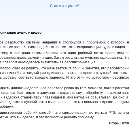
С нами лучше!
онизация аудио и видео
се разработки системы вещания я столкнулся с проблемой, с которой, н
тся все разработчики подобных систем - это синхронизация аудио и видео.
тему я построил таким образом, что один рабочий поток программы з
ованием видео, другой - аудио. Затем результаты мультиплексировались. В 
е плеером наблюдалась значительная рассинхронизация.
попробовал её решить, что называется, “в лоб”. Я заметил, что рассинхрон
з каналов была каждый раз одинакова, в итоге я просто в нужный поток вы
ы добавил соответствующую задержку. И это отлично сработало - рассинхр
дость длилась недолго. Всё работало ровно до того момента, пока я работал
 каналом. Как только я запускал в параллельную обработку несколько кана
 - задержка становилась плавающей и мой метод не срабатывал. Да оно и 
е задержки в нужный поток выполнения - это как попытка подогнать результ
роблему.
единственный рабочий способ - это синхронизация по меткам PTS, излек
тока. Что я и сделал, и это полностью решило проблему.
Игорь, Октя