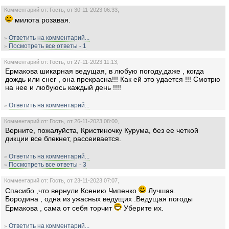
Комментарий от: Гость, от 30-11-2023 06:33,
милота розавая.
Ответить на комментарий...
»
Посмотреть все ответы - 1
»
Комментарий от: Гость, от 27-11-2023 11:13,
Ермакова шикарная ведущая, в любую погоду,даже , когда
дождь или снег , она прекрасна!!! Как ей это удается !!! Смотрю
на нее и любуюсь каждый день !!!!
Ответить на комментарий...
»
Комментарий от: Гость, от 26-11-2023 08:00,
Верните, пожалуйста, Кристиночку Курума, без ее четкой
дикции все блекнет, рассеивается.
Ответить на комментарий...
»
Посмотреть все ответы - 3
»
Комментарий от: Гость, от 23-11-2023 07:07,
Спасибо ,что вернули Ксению Чипенко
Лучшая.
Бородина , одна из ужасных ведущих .Ведущая погоды
Ермакова , сама от себя торчит
Уберите их.
Ответить на комментарий...
»