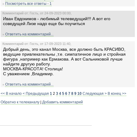
Посмотреть все ответы - 1
»
Комментарий от: Гость, от 24-09-2023 00:00,
Иван Евдокимов - любимый телеведущий!!! А вот его
соведущей Лизе надо еще бы поучиться
Ответить на комментарий...
»
Комментарий от: Гость, от 17-09-2023 11:40,
Добрый день, это канал Москва, все должно быть КРАСИВО,
ведущие привлекательны ,т.е. симпатичное лицо и стройная
фигура ,например как Ермакова. А вот Сальниковой лучше
найдите другую работу.
МОСКВА-КРАСОТА! Столица!
С уважением ,Владимир.
Ответить на комментарий...
»
<< В начало
< Предыдущая
1
2
3
4
5
6
7
8
9
10
Следующая >
В конец >>
Обратно к телеканалу
|
Добавить комментарий