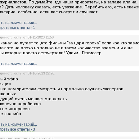
журналистов. По думайте, где наши приоритеты, на западе или на
е? Дать человеку сказать, есть уважение. Перебить его, есть невеж
ультурие. особенно. если вас сьотрят и слушают...
ть на комментарий...
реть все ответы - 1
ий от: Гость, от 01-11-2023 11:58,
канал но пугает то ,что фильмы "за царя гороха" если кое кто завис
так это не плохо но только не в таком количестве времени и еще
ы которые просто осточертели! Удачи ! Режиссер.
ть на комментарий...
ий от: Гость, от 31-10-2023 22:20,
тый эфир
дакция
ьте нам зрителям смотреть и нормально слушать экспертов
ашенных
едущий очень мешает это делать
сконечно перебивает
м не интересен
е спасибо
ть на комментарий...
реть все ответы - 3