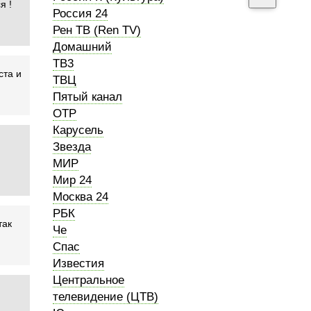
я !
Россия 24
Рен ТВ (Ren TV)
Домашний
ТВ3
ста и
ТВЦ
Пятый канал
ОТР
Карусель
Звезда
МИР
Мир 24
Москва 24
РБК
так
Че
Спас
Известия
Центральное
телевидение (ЦТВ)