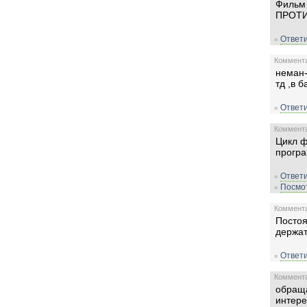
Фильм 
ПРОТИ
Ответи
»
Комментар
неман-
тд ,в б
Ответи
»
Комментар
Цикл ф
програ
Ответи
»
Посмот
»
Комментар
Постоя
держат
Ответи
»
Комментар
обраща
интере