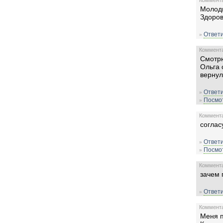
Комментар
Молодц
Здоров
Ответи
»
Комментар
Смотрю
Ольга 
вернул
Ответи
»
Посмот
»
Комментар
соглас
Ответи
»
Посмот
»
Комментар
зачем 
Ответи
»
Комментар
Меня п