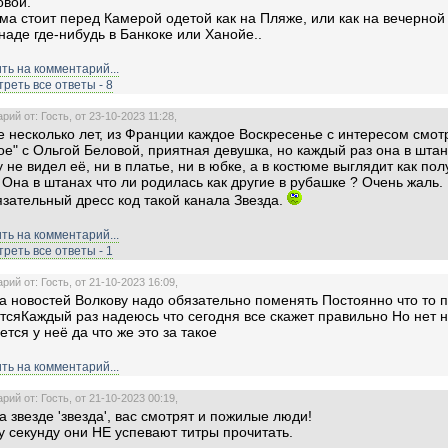
овой.
ма стоит перед Камерой одетой как на Пляже, или как на вечерной
аде где-нибудь в Банкоке или Ханойе..
ть на комментарий...
реть все ответы - 8
ий от: Гость, от 23-10-2023 11:28,
е несколько лет, из Франции каждое Воскресенье с интересом смо
ое" с Ольгой Беловой, приятная девушка, но каждый раз она в штан
у не видел её, ни в платье, ни в юбке, а в костюме выглядит как пол
 Она в штанах что ли родилась как другие в рубашке ? Очень жаль.
язательный дресс код такой канала Звезда.
ть на комментарий...
реть все ответы - 1
ий от: Гость, от 21-10-2023 16:09,
а новостей Волкову надо обязательно поменять Постоянно что то п
тсяКаждый раз надеюсь что сегодня все скажет правильно Но нет 
ется у неё да что же это за такое
ть на комментарий...
ий от: Гость, от 21-10-2023 00:19,
а звезде 'звезда', вас смотрят и пожилые люди!
у секунду они НЕ успевают титры прочитать.