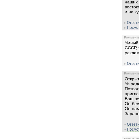
наших 
восток
и не к
Ответи
»
Посмот
»
Комментар
Умный 
СССР, 
реклам
Ответи
»
Комментар
Откры
Ув.ре
Позвол
пригл
Ваш в
Он бе
Он на
Заране
Ответи
»
Посмот
»