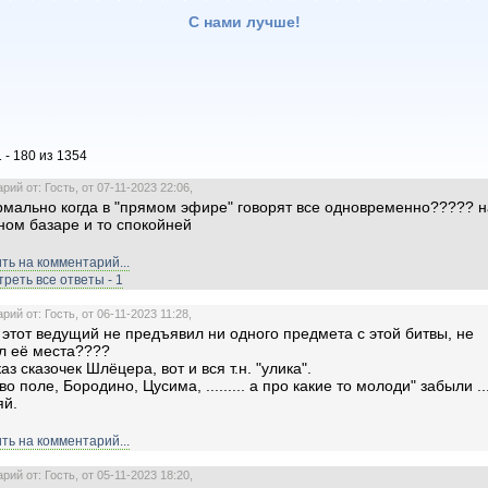
С нами лучше!
 - 180 из 1354
ий от: Гость, от 07-11-2023 22:06,
рмально когда в "прямом эфире" говорят все одновременно????? н
ном базаре и то спокойней
ть на комментарий...
реть все ответы - 1
ий от: Гость, от 06-11-2023 11:28,
 этот ведущий не предъявил ни одного предмета с этой битвы, не
л её места????
аз сказочек Шлёцера, вот и вся т.н. "улика".
о поле, Бородино, Цусима, ......... а про какие то молоди" забыли ....
яй.
ть на комментарий...
ий от: Гость, от 05-11-2023 18:20,