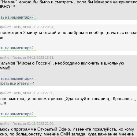
"Неман" можно бы было и смотреть , если бы Макаров не кривлялс
ВНО !!!
ть на комментарий...
ий от: Гость, от 04-11-2023 20:04,
посмотрел 2 минуты-отстой и по актёрам и вообще ,начать с возра
ан
ть на комментарий...
ий от: Гость, от 04-11-2023 18:31,
ильмов "Мифы о России" , необходимо включить в школьную
мму!!!
ть на комментарий...
реть все ответы - 4
ий от: Гость, от 03-11-2023 22:30,
нно смотрю,,,и пересматриваю,,Здавствуйте товарищ,,.Красавцы,,,
ь!!!
ть на комментарий...
ий от: Гость, от 01-11-2023 22:00,
юсь к программе Открытый Эфир. Извените пожалуйста, но кому
сно, по большонству, мнение СМИ запада, куда важнение мнение