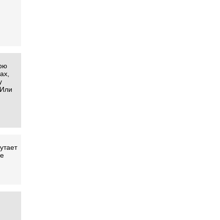
трю
ах,
у
 Или
утает
не