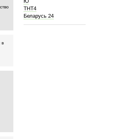
Ю
ество
ТНТ4
Беларусь 24
 в