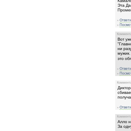
Камал
Эта Да
Промен
Ответи
»
Посмот
»
Комментар
Вот уж
"Главн
ни раз
мужик.
это об
Ответи
»
Посмот
»
Комментар
Диктор
сбивае
получа
Ответи
»
Комментар
Алло н
За одн