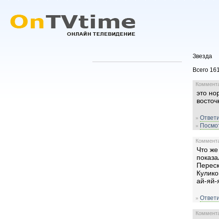
Звезда
Всего 161
Комментар
это но
восточ
Ответи
»
Посмот
»
Комментар
Что же
показа
Переск
Куликов
ай-яй-
Ответи
»
Комментар