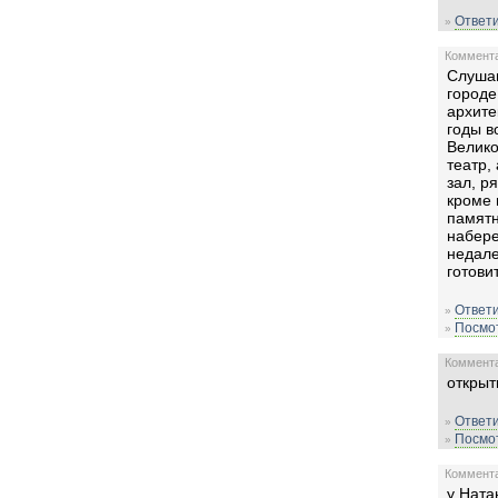
Ответи
»
Комментар
Слушаю
городе
архите
годы в
Велико
театр,
зал, р
кроме 
памятн
набере
недале
готови
Ответи
»
Посмот
»
Комментар
открыт
Ответи
»
Посмот
»
Комментар
у Ната