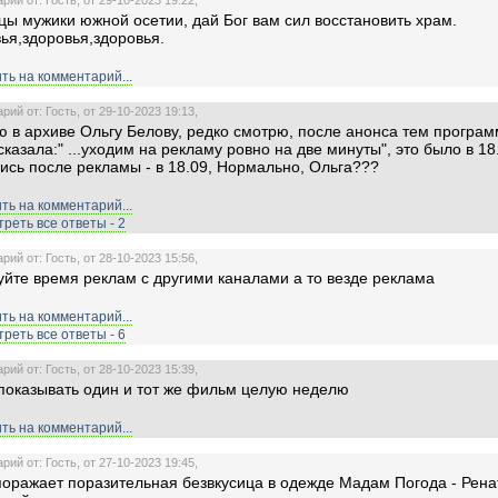
ий от: Гость, от 29-10-2023 19:22,
ы мужики южной осетии, дай Бог вам сил восстановить храм.
ья,здоровья,здоровья.
ть на комментарий...
ий от: Гость, от 29-10-2023 19:13,
 в архиве Ольгу Белову, редко смотрю, после анонса тем програм
сказала:" ...уходим на рекламу ровно на две минуты", это было в 18
ись после рекламы - в 18.09, Нормально, Ольга???
ть на комментарий...
реть все ответы - 2
ий от: Гость, от 28-10-2023 15:56,
уйте время реклам с другими каналами а то везде реклама
ть на комментарий...
реть все ответы - 6
ий от: Гость, от 28-10-2023 15:39,
показывать один и тот же фильм целую неделю
ть на комментарий...
ий от: Гость, от 27-10-2023 19:45,
оражает поразительная безвкусица в одежде Мадам Погода - Рен