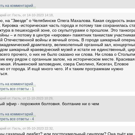
ть на комментарий...
ий от: Гость, от 14-10-2023 14:18,
, на "Звезде" о Челябинске Олега Махалова. Какая скудность знан
. Кировка -историческая часть города и потому там сохранилась ст
ктура в пешеходной зоне, со скульптурами о прошлом. Это танкогр
ойны – и потому в центре «кировки» памятник танкистам участника
й Отечественной войны и вечный огонь. В городе шикарный оперн
 академический драмтеатр, великолепный органный зал, концертны
ядом шикарный краеведческий музей и кстати не единственный, цир
всего прочего, о них не было сказано ни слова. Ни слова о Столыпи
ик ему рядом с органным залом, на историческом месте. Красивая
жная. Ильменский заповедник, озера Смолино, Кисегач, Еловое
ко от города. И ещё много чего. И к таким программам нужно
ться.
ть на комментарий...
реть все ответы - 1
ий от: Гость, от 11-10-2023 10:29,
ый эфир - порожняя болтовня. болтание ни о чем
ть на комментарий...
реть все ответы - 4
ий от: Гость, от 05-10-2023 22:32,
ны сахарный диабет? или постпохмельный синдром? Она пьёт как