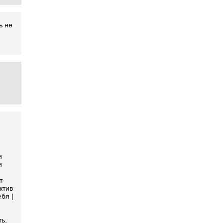
ь не
и
и
т
ктив
бя |
ь,