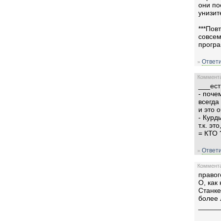
они по
унизит
***Пов
совсем
програ
Ответи
»
Комментар
___ест
- поче
всегда
и это 
- Курд
т.к. эт
= КТО 
Ответи
»
Комментар
право
О, как
Станке
более 
_____