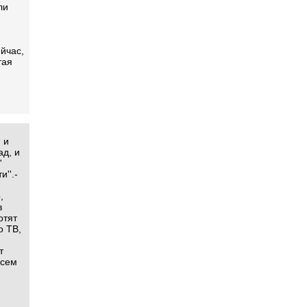
ли
йчас,
тая
 и
ад, и
'
''.-
,
в
oтят
о ТВ,
т
всем