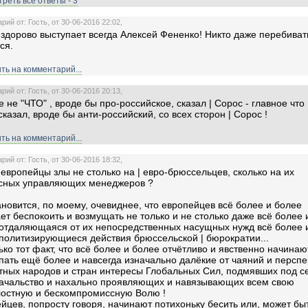
реть все ответы - 3
ий от: Гость, от 30-06-2016 22:02,
 здорово выступает всегда Алексей Фененко! Никто даже перебиват
ся.
ть на комментарий...
ий от: Гость, от 30-06-2016 20:13,
е не "ЧТО" , вроде бы про-российское, сказал | Сорос - главное что
сказал, вроде бы анти-российский, со всех сторон | Сорос !
ть на комментарий...
ий от: Гость, от 30-06-2016 18:32,
европейцы злы не столько на | евро-брюссельцев, сколько на их
исных управляющих менеджеров ?
новится, по моему, очевиднее, что европейцев всё более и более
ет беспокоить и возмущать не только и не столько даже всё более 
отдаляющаяся от их непосредственных насущных нужд всё более 
политизирующиеся действия брюссельской | бюрократии...
ько тот факт, что всё более и более отчётливо и явственно начинаю
пать ещё более и навсегда изначально далёкие от чаяний и перспе
тных народов и стран интересы Глобальных Сил, подмявших под се
ачальство и нахально проявляющих и навязывающих всем свою
остную и бескомпромиссную Волю !
йцев, попросту говоря, начинают потихоньку бесить или, может быт