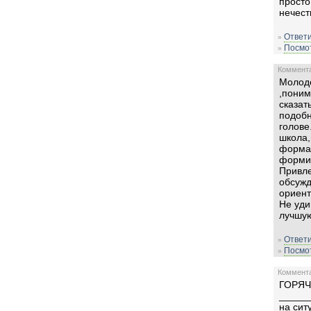
просто
нечест
Ответи
»
Посмот
»
Комментар
Молоде
,поним
сказат
подобн
голове
школа,
формал
формир
Привле
обсужд
ориент
Не уди
лучшую
Ответи
»
Посмот
»
Комментар
ГОРЯ
______
на сит