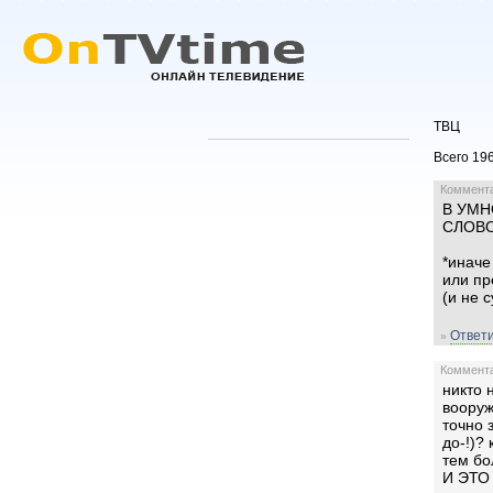
ТВЦ
Всего 196
Комментар
В УМН
СЛОВО
*иначе
или п
(и не 
Ответи
»
Комментар
никто 
вооруж
точно 
до-!)?
тем бо
И ЭТО