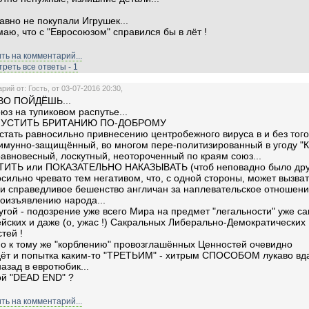
авно не покупали Игрушек...
маю, что с "Евросоюзом" справился бы в лёт !
ть на комментарий...
реть все ответы - 1
ий от: Гость, от 03-07-2016 20:30,
ВО ПОЙДЁШЬ...
юз на тупиковом распутье...
ПУСТИТЬ БРИТАНИЮ ПО-ДОБРОМУ
стать равносильно привнесению центробежного вируса в и без того
имунно-защищённый, во многом пере-политизированный в угоду "
равновесный, лоскутный, неотороченный по краям союз...
СТИТЬ или ПОКАЗАТЕЛЬНО НАКАЗЫВАТЬ (чтоб неповадно было дру
осильно чревато тем негативом, что, с одной стороны, может вызват
 и справедливое бешенство англичан за наплевательское отношени
оизъявлению народа...
ругой - подозрение уже всего Мира на предмет "легальности" уже с
йских и даже (о, ужас !) Сакральных Либерально-Демократических
тей !
но к тому же "корблению" провозглашённых Ценностей очевидно
ёт и попытка каким-то "ТРЕТЬИМ" - хитрым СПОСОБОМ лукаво вд
назад в евротюбик...
й "DEAD END" ?
ть на комментарий...