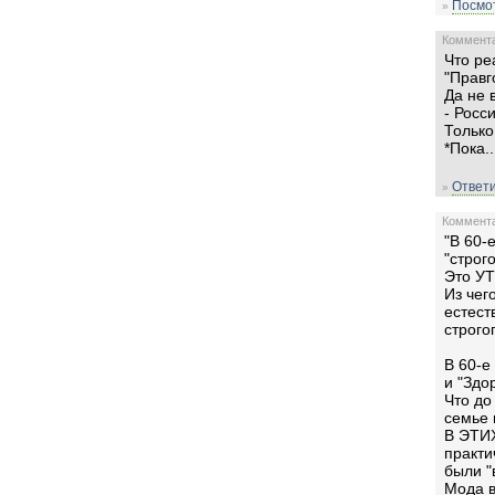
Посмот
»
Комментар
Что ре
"Правг
Да не 
- Росс
Только
*Пока..
Ответи
»
Комментар
"В 60-
"строг
Это УТ
Из чег
естест
строго
В 60-е
и "Здо
Что до
семье
В ЭТИХ
практи
были "
Мода в