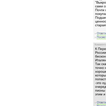
"Выкро
сами с
Почти 
покупа
Подшив
ценнос
старая
Ответи
»
Посмот
»
Комментар
К Пере
России
бескон
Италян
Так ск
точно 
хороше
которы
попаст
-это х
очеред
пионы 
этим и
Ответи
»