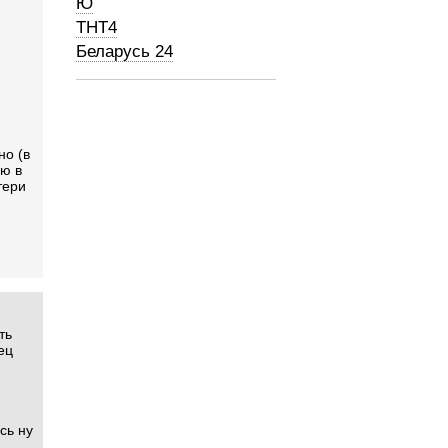
Ю
ТНТ4
Беларусь 24
но (в
ю в
тери
ть
ец
сь ну