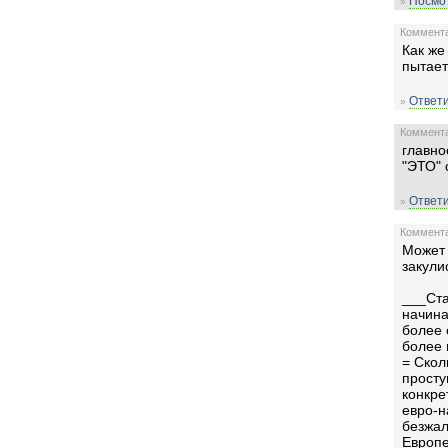
Посмот
»
Комментар
Как же
пытает
Ответи
»
Комментар
главно
"ЭТО" 
Ответи
»
Комментар
Может 
закул
___Ста
начина
более 
более 
= Скол
просту
конкре
евро-н
безжал
Европе