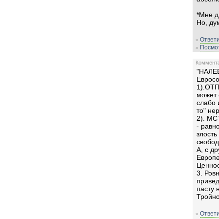
*Мне д
Но, ду
Ответи
»
Посмот
»
Комментар
"НАЛЕ
Евросо
1).ОТ
может 
слабо 
то" не
2). М
- равн
злость
свобод
А, с д
Европе
Ценнос
3. Ров
привед
пасту 
Тройно
Ответи
»