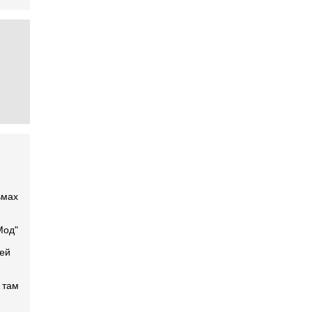
ьмах
Мод"
оей
 там