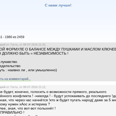
С нами лучше!
1 - 1980 из 2459
ий от: Гость, от 08-07-2016 21:32,
ОЙ ФОРМУЛЕ О БАЛАНСЕ МЕЖДУ ПУШКАМИ И МАСЛОМ КЛЮЧЕ
 ДОЛЖНО БЫТЬ = НЕЗАВИСИМОСТЬ !
 лукавство.
редательство
суть : наивно ли , или умышленно)
ть на комментарий...
ий от: Гость, от 08-07-2016 21:12,
не будет, конечно, голосить о возможности прямого, реального
ённого конфликта ! -никогда ! - будут успокаивать до последнего !
зная, что через час начнётся !кто ж будет пугать народ( даже за 5 м
 кому нужен хАос и истерика ?
лее, зная, что вот-вот полыхнёт !
 ПРАВИЛЬНО !