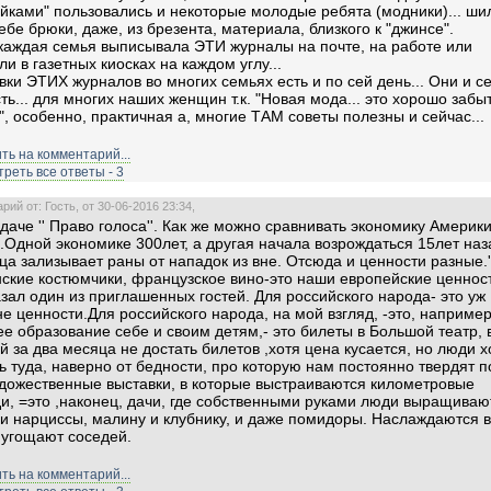
йками" пользовались и некоторые молодые ребята (модники)... ши
ебе брюки, даже, из брезента, материала, близкого к "джинсе".
каждая семья выписывала ЭТИ журналы на почте, на работе или
ли в газетных киосках на каждом углу...
ки ЭТИХ журналов во многих семьях есть и по сей день... Они и се
ть... для многих наших женщин т.к. "Новая мода... это хорошо забы
", особенно, практичная а, многие ТАМ советы полезны и сейчас...
ть на комментарий...
реть все ответы - 3
ий от: Гость, от 30-06-2016 23:34,
даче '' Право голоса''. Как же можно сравнивать экономику Америки
.Одной экономике 300лет, а другая начала возрождаться 15лет наз
ца зализывает раны от нападок из вне. Отсюда и ценности разные.'
ские костюмчики, французское вино-это наши европейские ценности
азал один из приглашенных гостей. Для российского народа- это уж
не ценности.Для российского народа, на мой взгляд, -это, например
е образование себе и своим детям,- это билеты в Большой театр, 
й за два месяца не достать билетов ,хотя цена кусается, но люди х
ь туда, наверно от бедности, про которую нам постоянно твердят п
удожественные выставки, в которые выстраиваются километровые
и, =это ,наконец, дачи, где собственными руками люди выращиваю
и нарциссы, малину и клубнику, и даже помидоры. Наслаждаются 
 угощают соседей.
ть на комментарий...