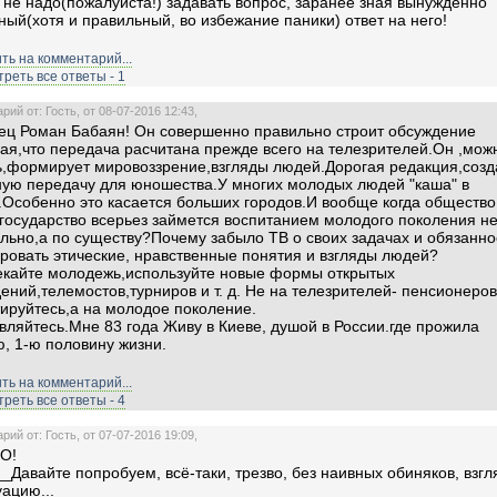
 не надо(пожалуйста!) задавать вопрос, заранее зная вынужденно
ный(хотя и правильный, во избежание паники) ответ на него!
ть на комментарий...
реть все ответы - 1
ий от: Гость, от 08-07-2016 12:43,
ц Роман Бабаян! Он совершенно правильно строит обсуждение
ая,что передача расчитана прежде всего на телезрителей.Он ,мож
ь,формирует мировоззрение,взгляды людей.Дорогая редакция,созд
ую передачу для юношества.У многих молодых людей "каша" в
.Особенно это касается больших городов.И вообще когда общество
государство всерьез займется воспитанием молодого поколения н
ьно,а по существу?Почему забыло ТВ о своих задачах и обязанно
овать этические, нравственные понятия и взгляды людей?
кайте молодежь,используйте новые формы открытых
ений,телемостов,турниров и т. д. Не на телезрителей- пенсионеров
ируйтесь,а на молодое поколение.
вляйтесь.Мне 83 года Живу в Киеве, душой в России.где прожила
, 1-ю половину жизни.
ть на комментарий...
реть все ответы - 4
ий от: Гость, от 07-07-2016 19:09,
ЧО!
_Давайте попробуем, всё-таки, трезво, без наивных обиняков, взгл
уацию...