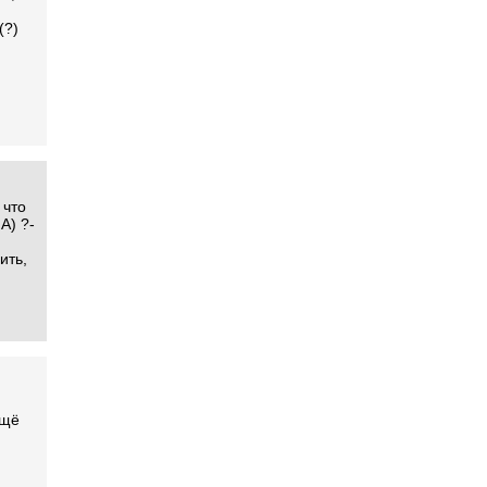
(?)
 что
А) ?-
ить,
ещё