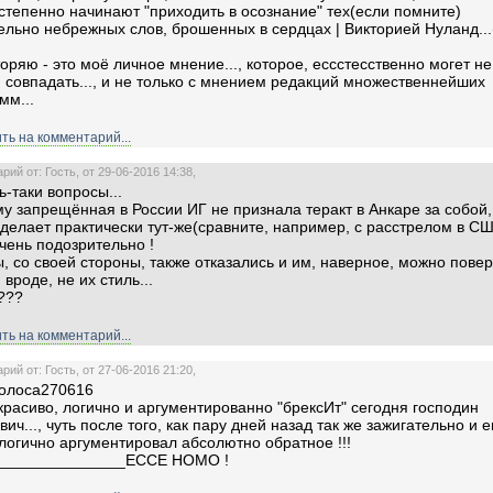
степенно начинают "приходить в осознание" тех(если помните)
ельно небрежных слов, брошенных в сердцах | Викторией Нуланд...
торяю - это моё личное мнение..., которое, ессстесственно могет не
 совпадать..., и не только с мнением редакций множественнейших
мм...
ть на комментарий...
ий от: Гость, от 29-06-2016 14:38,
ь-таки вопросы...
му запрещённая в России ИГ не признала теракт в Анкаре за собой,
 делает практически тут-же(сравните, например, с расстрелом в СШ
очень подозрительно !
ы, со своей стороны, также отказались и им, наверное, можно повер
о, вроде, не их стиль...
???
ть на комментарий...
ий от: Гость, от 27-06-2016 21:20,
голоса270616
 красиво, логично и аргументированно "брексИт" сегодня господин
вич..., чуть после того, как пару дней назад так же зажигательно и 
логично аргументировал абсолютно обратное !!!
_______________ECCE HOMO !