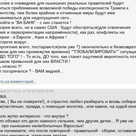
снее и очевиднее для нынешних реальных правителей будет
иться приближение возможной победы изоляциониста Трампа к
ентству, тем более крайние и отчаянные меры будут ими
иниматься для недопущения сего...
пойти и "ВА БАНК" - с них станется !
скорее всего, не в самих США : будут обостряться(для отвлечения
ия и переориентации напряжённости), как раз, конфликты на
рии - в Европе , Азии и Африке !
отрите вокруг...
ероятнее всего, постараются(или уже ?) окончательно и безвозврат
мом для них промежутке времени) ""ГЛОБАЛИЗИРОВАТЬ"" ситуаци
ДО ТОГО" ! - То есть, ДО того, как станет ощутимой вероятность по
шком привычной для них ВЛАСТИ !
ь опасно !!!
т погорячился ? - ВАМ видней...
ть на комментарий...
ий от: Гость, от 05-07-2016 20:46,
КА...
тве, ( Вы не поверите!), я страстно любил разбирать и вновь собира
и(частенько, правда, с помощью молотка...или камня, на худой кон
ло жутко интересно : что внутри ?
то обожал это дело намного сильнее, чем другие детки... Я уже не
ю про нынешних нелюбопытных Взрослых!
и понимаете, что после повторной - правильной - сборки, оставали
тно ненужные, излишние детали...