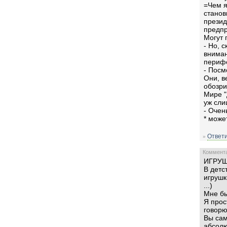
=Чем я
станов
презид
предпр
Могут 
- Но, 
вниман
перифе
- Посм
Они, в
обозри
Мире "
уж сли
- Очен
* може
Ответи
»
Комментар
ИГРУШ
В детс
игрушк
...)
Мне бы
Я прос
говор
Вы сам
абсолю