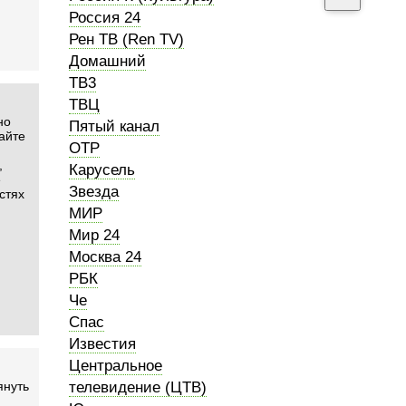
Россия 24
Рен ТВ (Ren TV)
Домашний
ТВ3
ТВЦ
но
Пятый канал
айте
ОТР
,
Карусель
е
Звезда
стях
МИР
Мир 24
Москва 24
РБК
Че
Спас
Известия
Центральное
януть
телевидение (ЦТВ)