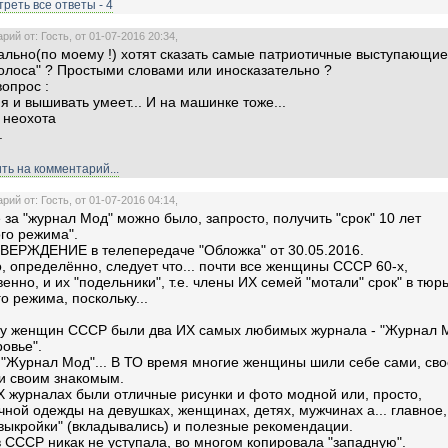
реть все ответы - 4
ий от: Гость, от 01-07-2016 20:34,
ально(по моему !) хотят сказать самые патриотичные выступающие
олоса" ? Простыми словами или иносказательно ?
вопрос :
ия и вышивать умеет... И на машинке тоже...
 неохота
.
ть на комментарий...
ий от: Гость, от 01-07-2016 04:14,
е за "журнал Мод" можно было, запросто, получить "срок" 10 лет
ого режима".
ВЕРЖДЕНИЕ в телепередаче "Обложка" от 30.05.2016.
о, определённо, следует что... почти все женщины СССР 60-х,
венно, и их "подельники", т.е. члены ИХ семей "мотали" срок" в тюр
го режима, поскольку...
 у женщин СССР были два ИХ самых любимых журнала - "Журнал 
ровье".
 "Журнал Мод"... В ТО время многие женщины шили себе сами, св
 и своим знакомым.
 журналах были отличные рисунки и фото модной или, просто,
чной одежды на девушках, женщинах, детях, мужчинах а... главное,
выкройки" (вкладывались) и полезные рекомендации.
 СССР никак не уступала, во многом копировала "западную".