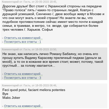
Комментарий от: Гость, от 20-05-2015 18:45,
Дорогие друзья! Вот стоят с Украинской стороны на передаче
"Право голоса" пять / каких-то странных людей, Ковтун с
дурацкой усмешкой, Синченко /, двое вообще живут в Москве и
что они могут знать о моей стране! Но знаете ли вы, что
подобное противостояние сейчас имеет место почти в каждой
семье, в трамвае, в метро, т.е. везде, где собирается более
трех человек /. Харьков. Софья
Ответить на комментарий...
»
Посмотреть все ответы - 1
»
Комментарий от: Гость, от 18-05-2015 10:50,
Не знаю, как написать лично Роману Бабаяну, но очень его
прошу купить Вадиму Карасеву приличный пиджак (деньги за
мной), а то он в кожанке все время стоит, может, потому, такой
грустный... за голову хватается...
Ответить на комментарий...
»
Посмотреть все ответы - 3
»
Комментарий от: Гость, от 18-05-2015 06:46,
Feci quod potui, faciant meliora potentes
Bye
Maks Joker
Ответить на комментарий...
»