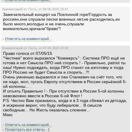
Ответить на комментарий...
»
Комментарий от: Гость, от 09-05-2015 19:47,
Замечательный концерт на Поклонной горе!Гордость за
россиян,они слушали песни военных лет,не расходились,их
было много,молодых и не очень,слушали
внимательно,кричали"браво"!
Ответить на комментарий...
»
Комментарий от: Гость, от 07-05-2015 20:28,
Право голоса от 07/05/15
"Честнее" всего выразился "Коммерсъ" : Система ПРО ещё не
готова и нет Смысла ПРО неё спорить ! - Правильно, patriot ты
наш! Нужно подождать, когда ПРО станет на изготовку и тогда
ПРО Россию не будет Смысла и спорить...?!
Очень умненько выразился и пан Станкевич на счёт того, что
не надо, мол, пугать Европу отсутствием в России серьёзной 5-
ой колонны... .
И опъять Правильно ! - При отсутствии в России 5-ой колонны
невозможно ввести в Россию 6-ой Флот !
P.S. Честно Вам признаюсь, когда я в 3 года сбежал из детсада,
я искренне верил, что буду либералом... В смысле
свободным... Но Жисть оказалась сложнее...
Макс
Ответить на комментарий...
»
Посмотреть все ответы - 1
»