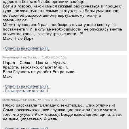
одором и без какой-либо органики вообще...
Вот и я говорю, какой смысл каждый раз окунаться в "процесс",
куда нас зачастую эти самые виртуальные $илы умышленно,
по заранее разработанному виртуальному плану, и
заманывают ...?
Может лучше, иной раз , пообозревать ситуацию сверху - с
постамента ? И. в случае необходимости, не опускаясь внутрь
нечистого хаоса,- всю эту грязь снести...?!
Макс, Нью Йорк
Ответить на комментарий...
»
Комментарий от: Гость, от 11-05-2015 07:10,
Парад... Салют... Цветы... Музыка...
Красота, вероятно, спасёт Мир ..!.
Если Глупость не угробит Его раньше...
Макс
Ответить на комментарий...
»
Посмотреть все ответы - 1
»
Комментарий от: Гость, от 10-05-2015 23:20,
Плохо рассказала "Балладу о зенитчицах". Стих отличный!
Сама рассказывала, все слушающие плакали (это с учетом
того, что учусь в 9-ом классе). Вроде взрослая женщина, а так
не душещипательно. А жаль...