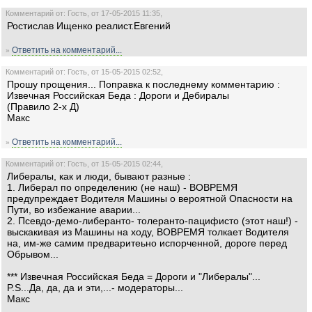
Комментарий от: Гость, от 17-05-2015 11:35,
Ростислав Ищенко реалист.Евгений
Ответить на комментарий...
»
Комментарий от: Гость, от 15-05-2015 02:52,
Прошу прощения... Поправка к последнему комментарию :
Извечная Российская Беда : Дороги и Дебиралы
(Правило 2-х Д)
Макс
Ответить на комментарий...
»
Комментарий от: Гость, от 15-05-2015 02:44,
Либералы, как и люди, бывают разные :
1. Либерал по определению (не наш) - ВОВРЕМЯ
предупреждает Водителя Машины о вероятной Опасности на
Пути, во избежание аварии...
2. Псевдо-демо-либеранто- толеранто-пацифисто (этот наш!) -
выскакивая из Машины на ходу, ВОВРЕМЯ толкает Водителя
на, им-же самим предваритеьно испорченной, дороге перед
Обрывом...
*** Извечная Российская Беда = Дороги и "Либералы"...
P.S...Да, да, да и эти,...- модераторы...
Макс