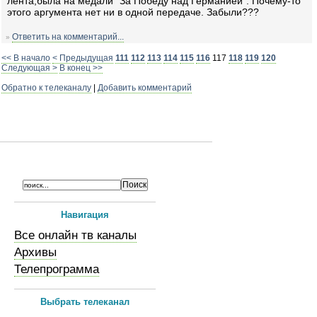
лента,была на медали "За Победу над Германией". Почему-то
этого аргумента нет ни в одной передаче. Забыли???
Ответить на комментарий...
»
<< В начало
< Предыдущая
111
112
113
114
115
116
117
118
119
120
Следующая >
В конец >>
Обратно к телеканалу
|
Добавить комментарий
Навигация
Все онлайн тв каналы
Архивы
Телепрограмма
Выбрать телеканал