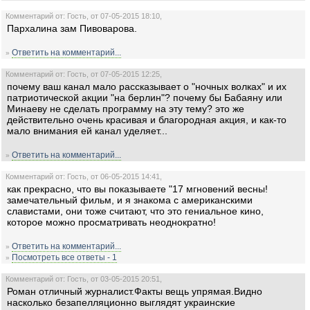
Комментарий от: Гость, от 07-05-2015 18:10,
Пархалина зам Пивоварова.
Ответить на комментарий...
»
Комментарий от: Гость, от 07-05-2015 12:25,
почему ваш канал мало рассказывает о "ночных волках" и их
патриотической акции "на берлин"? почему бы Бабаяну или
Минаеву не сделать программу на эту тему? это же
действительно очень красивая и благородная акция, и как-то
мало внимания ей канал уделяет...
Ответить на комментарий...
»
Комментарий от: Гость, от 06-05-2015 14:41,
как прекрасно, что вы показываете "17 мгновений весны!
замечательный фильм, и я знакома с американскими
славистами, они тоже считают, что это гениальное кино,
которое можно просматривать неоднократно!
Ответить на комментарий...
»
Посмотреть все ответы - 1
»
Комментарий от: Гость, от 03-05-2015 20:51,
Роман отличный журналист.Факты вещь упрямая.Видно
насколько безапелляционно выглядят украинские