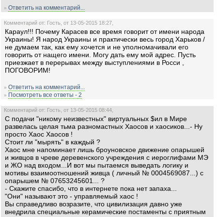
Ответить на комментарий...
»
Комментарий от: Гость, от 13-05-2015 18:27,
Караул!!! Почему Карасев все время говорит от имени народа
Украины! Я народ Украины и практически весь город Харьков /
не думаем так, как ему хочется и не уполномачивали его
говорить от нащего имени. Могу дать ему мой адрес. Пусть
приезжает в перерывах между выступлениями в Росси ,
ПОГОВОРИМ!
Ответить на комментарий...
»
Посмотреть все ответы - 2
»
Комментарий от: Гость, от 13-05-2015 08:44,
С подачи "никому неизвестных" виртуальных $ил в Мире
развелась целая тьма разномастных Хаосов и хаосиков...- Ну
просто Хаос Хаосов !
Стоит ли "мырять" в каждый ?
Хаос мне напоминает лишь броуновское движение опарышей
и живцов в чреве деревенского учреждения с иероглифами МЭ
и ЖО над входом...И вот мы пытаемся выведать логику и
мотивы взаимоотношений живца ( личный № 0004569087...) с
опарышем № 07653245601... ?
- Скажите спасибо, что в интернете пока нет запаха...
"Они" называют это - управляемый хаос !
Вы справедливо возразите, что цивилизация давно уже
внедрила специальные керамические постаменты с приятным