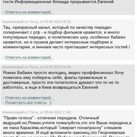
гости.Информационная блокада прорывается.Евгений
Ответить на комментарий...
»
Комментарий от: Гость, от 03-05-2015 09:35,
Твц -прекрасный канал, который по качеству передач
соперничает с ртр - и подбор фильмов нравится, и много
популярных передач, и политических шоу. особенно бабаян
нравится, но и пушков делает интересные подборки и
комментарии, и минаев часто приглашает интересных гостей./
Ответить на комментарий...
»
Комментарий от: Гость, от 01-05-2015 16:00,
Роман Бабаян просто молодец, видно проффесионал.Хочу
пожелать ему поберечь себя, факты правильные и
достоверные, просто эти политологи думают что-то не то
взболтать, а еще в Киев возвращаться.Евгений
Ответить на комментарий...
»
Посмотреть все ответы - 1
»
Комментарий от: Гость, от 30-04-2015 17:40,
"Право голоса" - отличная передача. Отличный
ведущий,но,Роман,учтите пожалуйста,что это Ваша передача,а
не пана Карасёва,который "сжирает понапрасну" слишком
много времени. И ещё вспомните наконец,что Георгиевская