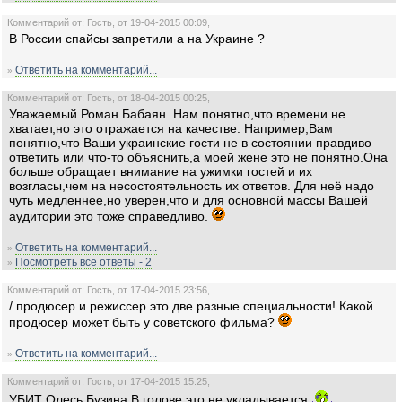
Комментарий от: Гость, от 19-04-2015 00:09,
В России спайсы запретили а на Украине ?
Ответить на комментарий...
»
Комментарий от: Гость, от 18-04-2015 00:25,
Уважаемый Роман Бабаян. Нам понятно,что времени не
хватает,но это отражается на качестве. Например,Вам
понятно,что Ваши украинские гости не в состоянии правдиво
ответить или что-то объяснить,а моей жене это не понятно.Она
больше обращает внимание на ужимки гостей и их
возгласы,чем на несостоятельность их ответов. Для неё надо
чуть медленнее,но уверен,что и для основной массы Вашей
аудитории это тоже справедливо.
Ответить на комментарий...
»
Посмотреть все ответы - 2
»
Комментарий от: Гость, от 17-04-2015 23:56,
/ продюсер и режиссер это две разные специальности! Какой
продюсер может быть у советского фильма?
Ответить на комментарий...
»
Комментарий от: Гость, от 17-04-2015 15:25,
УБИТ Олесь Бузина.В голове это не укладывается