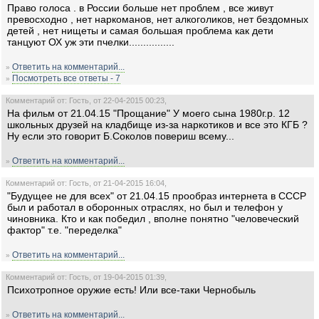
Право голоса . в России больше нет проблем , все живут
превосходно , нет наркоманов, нет алкоголиков, нет бездомных
детей , нет нищеты и самая большая проблема как дети
танцуют ОХ уж эти пчелки................
Ответить на комментарий...
»
Посмотреть все ответы - 7
»
Комментарий от: Гость, от 22-04-2015 00:23,
На фильм от 21.04.15 "Прощание" У моего сына 1980г.р. 12
школьных друзей на кладбище из-за наркотиков и все это КГБ ?
Ну если это говорит Б.Соколов повериш всему...
Ответить на комментарий...
»
Комментарий от: Гость, от 21-04-2015 16:04,
"Будущее не для всех" от 21.04.15 прообраз интернета в СССР
был и работал в оборонных отраслях, но был и телефон у
чиновника. Кто и как победил , вполне понятно "человеческий
фактор" т.е. "переделка"
Ответить на комментарий...
»
Комментарий от: Гость, от 19-04-2015 01:39,
Психотропное оружие есть! Или все-таки Чернобыль
Ответить на комментарий...
»