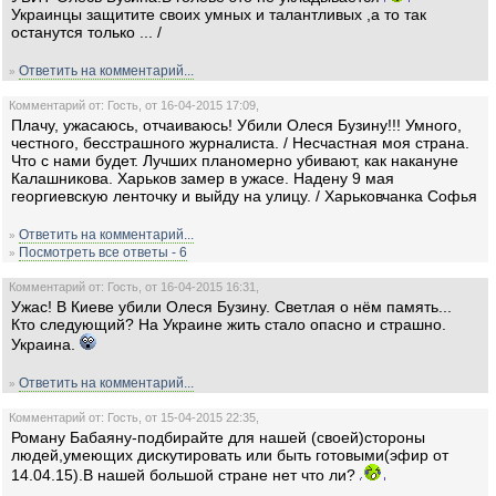
Украинцы защитите своих умных и талантливых ,а то так
останутся только ... /
Ответить на комментарий...
»
Комментарий от: Гость, от 16-04-2015 17:09,
Плачу, ужасаюсь, отчаиваюсь! Убили Олеся Бузину!!! Умного,
честного, бесстрашного журналиста. / Несчастная моя страна.
Что с нами будет. Лучших планомерно убивают, как накануне
Калашникова. Харьков замер в ужасе. Надену 9 мая
георгиевскую ленточку и выйду на улицу. / Харьковчанка Софья
Ответить на комментарий...
»
Посмотреть все ответы - 6
»
Комментарий от: Гость, от 16-04-2015 16:31,
Ужас! В Киеве убили Олеся Бузину. Светлая о нём память...
Кто следующий? На Украине жить стало опасно и страшно.
Украина.
Ответить на комментарий...
»
Комментарий от: Гость, от 15-04-2015 22:35,
Роману Бабаяну-подбирайте для нашей (своей)стороны
людей,умеющих дискутировать или быть готовыми(эфир от
14.04.15).В нашей большой стране нет что ли?