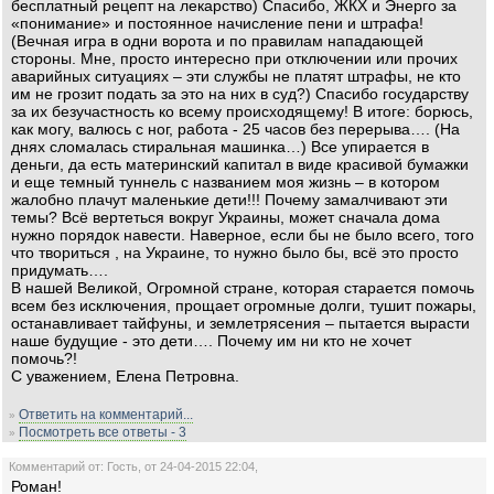
бесплатный рецепт на лекарство) Спасибо, ЖКХ и Энерго за
«понимание» и постоянное начисление пени и штрафа!
(Вечная игра в одни ворота и по правилам нападающей
стороны. Мне, просто интересно при отключении или прочих
аварийных ситуациях – эти службы не платят штрафы, не кто
им не грозит подать за это на них в суд?) Спасибо государству
за их безучастность ко всему происходящему! В итоге: борюсь,
как могу, валюсь с ног, работа - 25 часов без перерыва…. (На
днях сломалась стиральная машинка…) Все упирается в
деньги, да есть материнский капитал в виде красивой бумажки
и еще темный туннель с названием моя жизнь – в котором
жалобно плачут маленькие дети!!! Почему замалчивают эти
темы? Всё вертеться вокруг Украины, может сначала дома
нужно порядок навести. Наверное, если бы не было всего, того
что твориться , на Украине, то нужно было бы, всё это просто
придумать….
В нашей Великой, Огромной стране, которая старается помочь
всем без исключения, прощает огромные долги, тушит пожары,
останавливает тайфуны, и землетрясения – пытается вырасти
наше будущие - это дети…. Почему им ни кто не хочет
помочь?!
С уважением, Елена Петровна.
Ответить на комментарий...
»
Посмотреть все ответы - 3
»
Комментарий от: Гость, от 24-04-2015 22:04,
Роман!