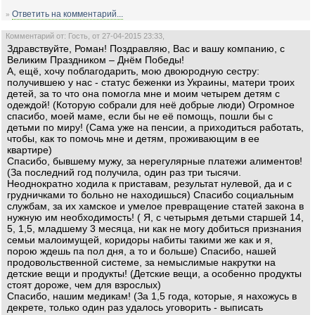
Ответить на комментарий...
»
Комментарий от: Гость, от 27-04-2015 23:33,
Здравствуйте, Роман! Поздравляю, Вас и вашу компанию, с
Великим Праздником – Днём Победы!
А, ещё, хочу поблагодарить, мою двоюродную сестру:
получившею у нас - статус беженки из Украины, матери троих
детей, за то что она помогла мне и моим четырем детям с
одеждой! (Которую собрали для неё добрые люди) Огромное
спасибо, моей маме, если бы не её помощь, пошли бы с
детьми по миру! (Сама уже на пенсии, а приходиться работать,
чтобы, как то помочь мне и детям, проживающим в ее
квартире)
Спасибо, бывшему мужу, за нерегулярные платежи алиментов!
(За последний год получила, один раз три тысячи.
Неоднократно ходила к приставам, результат нулевой, да и с
грудничками то больно не находишься) Спасибо социальным
службам, за их хамское и умелое превращение статей закона в
нужную им необходимость! ( Я, с четырьмя детьми старшей 14,
5, 1,5, младшему 3 месяца, ни как не могу добиться признания
семьи малоимущей, коридоры набиты такими же как и я,
порою ждешь па пол дня, а то и больше) Спасибо, нашей
продовольственной системе, за немыслимые накрутки на
детские вещи и продукты! (Детские вещи, а особенно продукты
стоят дороже, чем для взрослых)
Спасибо, нашим медикам! (За 1,5 года, которые, я нахожусь в
декрете, только один раз удалось уговорить - выписать