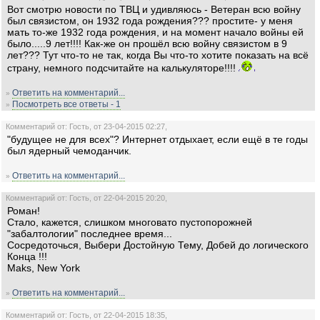
Вот смотрю новости по ТВЦ и удивляюсь - Ветеран всю войну
был связистом, он 1932 года рождения??? простите- у меня
мать то-же 1932 года рождения, и на момент начало войны ей
было.....9 лет!!!! Как-же он прошёл всю войну связистом в 9
лет??? Тут что-то не так, когда Вы что-то хотите показать на всё
страну, немного подсчитайте на калькуляторе!!!!
Ответить на комментарий...
»
Посмотреть все ответы - 1
»
Комментарий от: Гость, от 23-04-2015 02:27,
"будущее не для всех"? Интернет отдыхает, если ещё в те годы
был ядерный чемоданчик.
Ответить на комментарий...
»
Комментарий от: Гость, от 22-04-2015 20:20,
Роман!
Стало, кажется, слишком многовато пустопорожней
"забалтологии" последнее время...
Сосредоточься, Выбери Достойную Тему, Добей до логического
Конца !!!
Maks, New York
Ответить на комментарий...
»
Комментарий от: Гость, от 22-04-2015 18:35,