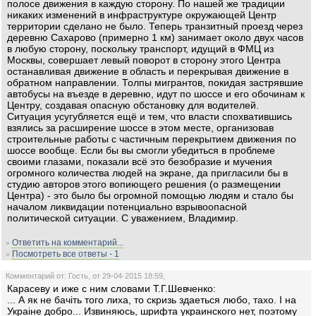
полосе движения в каждую сторону. По нашей же традиции
никаких изменений в инфраструктуре окружающей Центр
территории сделано не было. Теперь транзитный проезд через
деревню Сахарово (примерно 1 км) занимает около двух часов
в любую сторону, поскольку транспорт, идущий в ФМЦ из
Москвы, совершает левый поворот в сторону этого Центра
останавливая движение в область и перекрывая движение в
обратном направлении. Толпы мигрантов, покидая застрявшие
автобусы на въезде в деревню, идут по шоссе и его обочинам к
Центру, создавая опасную обстановку для водителей.
Ситуация усугубляется ещё и тем, что власти спохватившись
взялись за расширение шоссе в этом месте, организовав
строительные работы с частичным перекрытием движения по
шоссе вообще. Если бы вы смогли убедиться в проблеме
своими глазами, показали всё это безобразие и мучения
огромного количества людей на экране, да пригласили бы в
студию авторов этого вопиющего решения (о размещении
Центра) - это было бы огромной помощью людям и стало бы
началом ликвидации потенциально взрывоопасной
политической ситуации. С уважением, Владимир.
Ответить на комментарий...
»
Посмотреть все ответы - 1
»
Комментарий от: Гость, от 29-04-2015 18:59,
Карасеву и иже с ним словами Т.Г.Шевченко:
... А як не бачiть того лиха, то скризь здаеться любо, тахо. I на
Украiне добро... Извиняюсь, шрифта украинского нет, поэтому