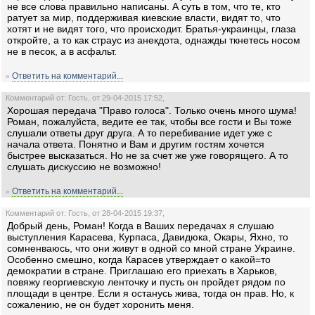
не все слова правильно написаны. А суть в том, что те, кто
ратует за мир, поддерживая киевские власти, видят то, что
хотят и не видят того, что происходит. Братья-украинцы, глаза
откройте, а то как страус из анекдота, однажды ткнетесь носом
не в песок, а в асфальт.
Ответить на комментарий...
»
Комментарий от: Гость, от 29-04-2015 17:52,
Хорошая передача "Право голоса". Только очень много шума!
Роман, пожалуйста, ведите ее так, чтобы все гости и Вы тоже
слушали ответы друг друга. А то перебивание идет уже с
начала ответа. Понятно и Вам и другим гостям хочется
быстрее высказаться. Но не за счет же уже говорящего. А то
слушать дискуссию не возможно!
Ответить на комментарий...
»
Комментарий от: Гость, от 28-04-2015 19:37,
Добрый день, Роман! Когда в Ваших передачах я слушаю
выступления Карасева, Курпаса, Давидюка, Окары, Яхно, то
сомненваюсь, что они живут в одной со мной стране Украине.
Особенно смешно, когда Карасев утверждает о какой=то
демократии в стране. Приглашаю его приехать в Харьков,
повяжу георгиевскую ленточку и пусть он пройдет рядом по
площади в центре. Если я останусь жива, тогда он прав. Но, к
сожалению, не он будет хоронить меня.