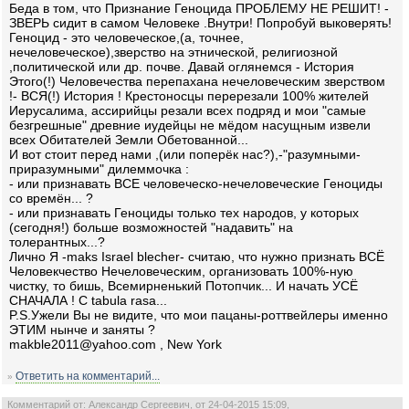
Беда в том, что Признание Геноцида ПРОБЛЕМУ НЕ РЕШИТ! -
ЗВЕРЬ сидит в самом Человеке .Внутри! Попробуй выковерять!
Геноцид - это человеческое,(а, точнее,
нечеловеческое),зверство на этнической, религиозной
,политической или др. почве. Давай оглянемся - История
Этого(!) Человечества перепахана нечеловеческим зверством
!- ВСЯ(!) История ! Крестоносцы перерезали 100% жителей
Иерусалима, ассирийцы резали всех подряд и мои "самые
безгрешные" древние иудейцы не мёдом насущным извели
всех Обитателей Земли Обетованной...
И вот стоит перед нами ,(или поперёк нас?),-"разумными-
приразумными" дилеммочка :
- или признавать ВСЕ человеческо-нечеловеческие Геноциды
со времён... ?
- или признавать Геноциды только тех народов, у которых
(сегодня!) больше возможностей "надавить" на
толерантных...?
Лично Я -maks Israel blecher- считаю, что нужно признать ВСЁ
Человекчество Нечеловеческим, организовать 100%-ную
чистку, то бишь, Всемирненький Потопчик... И начать УСЁ
СНАЧАЛА ! C tabula rasa...
P.S.Ужели Вы не видите, что мои пацаны-роттвейлеры именно
ЭТИМ нынче и заняты ?
makble2011@yahoo.com , New York
Ответить на комментарий...
»
Комментарий от: Александр Сергеевич, от 24-04-2015 15:09,