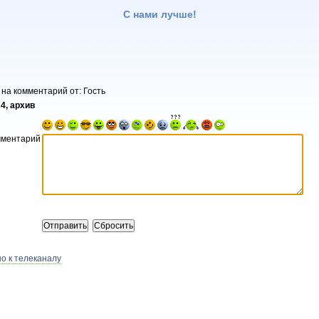
С нами лучше!
 на комментарий от: Гость
4, архив
мментарий
о к телеканалу