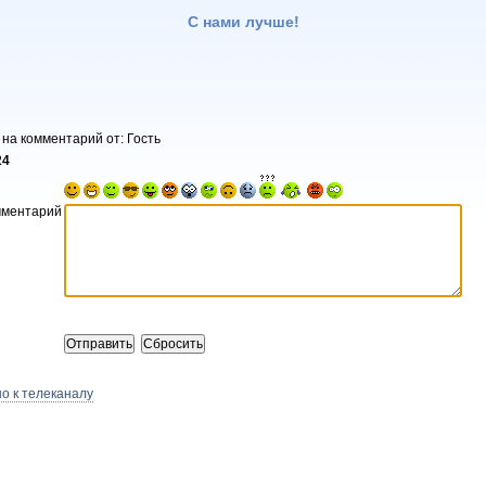
С нами лучше!
 на комментарий от: Гость
24
мментарий
о к телеканалу