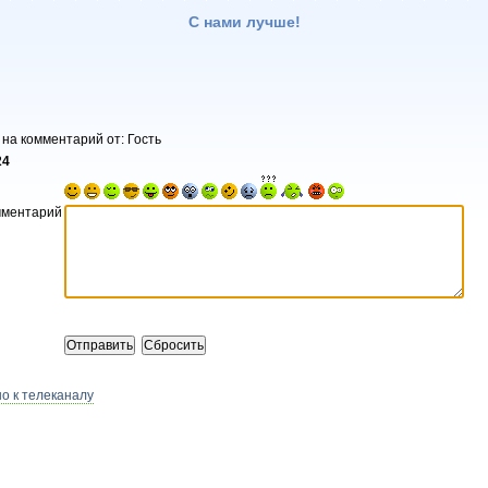
С нами лучше!
 на комментарий от: Гость
24
мментарий
о к телеканалу