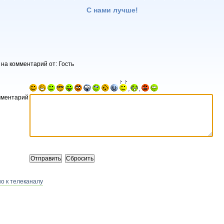
С нами лучше!
 на комментарий от: Гость
мментарий
о к телеканалу