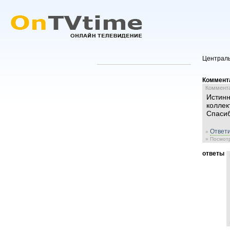
Централь
Коммент
Комментар
Истин
коллек
Спасиб
Ответи
»
» Посмотр
ответы