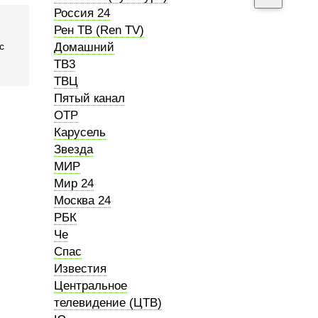
Россия 24
Рен ТВ (Ren TV)
с
Домашний
ТВ3
ТВЦ
Пятый канал
ОТР
Карусель
Звезда
МИР
Мир 24
Москва 24
РБК
Че
Спас
Известия
Центральное
телевидение (ЦТВ)