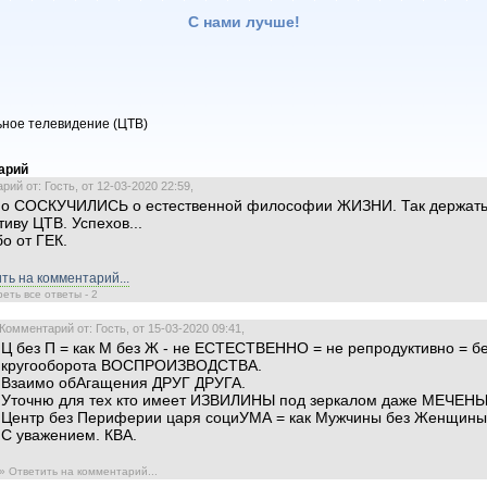
С нами лучше!
ное телевидение (ЦТВ)
арий
ий от: Гость, от 12-03-2020 22:59,
но СОСКУЧИЛИСЬ о естественной философии ЖИЗНИ. Так держат
тиву ЦТВ. Успехов...
о от ГЕК.
ть на комментарий...
еть все ответы - 2
Комментарий от: Гость, от 15-03-2020 09:41,
Ц без П = как М без Ж - не ЕСТЕСТВЕННО = не репродуктивно = б
кругооборота ВОСПРОИЗВОДСТВА.
Взаимо обАгащения ДРУГ ДРУГА.
Уточню для тех кто имеет ИЗВИЛИНЫ под зеркалом даже МЕЧЕН
Центр без Периферии царя социУМА = как Мужчины без Женщины
С уважением. КВА.
» Ответить на комментарий...