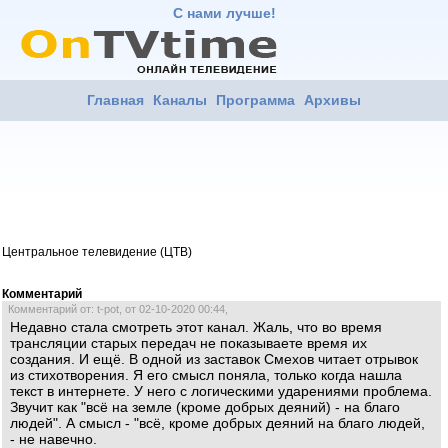
С нами лучше!
Главная
Каналы
Программа
Архивы
Центральное телевидение (ЦТВ)
Комментарий
Комментарий от: t-pot, от 02-10-2020 00:44,
Недавно стала смотреть этот канал. Жаль, что во время
трансляции старых передач не показываете время их
создания. И ещё. В одной из заставок Смехов читает отрывок
из стихотворения. Я его смысл поняла, только когда нашла
текст в интернете. У него с логическими ударениями проблема.
Звучит как "всё на земле (кроме добрых деяний) - на благо
людей". А смысл - "всё, кроме добрых деяний на благо людей,
- не навечно.