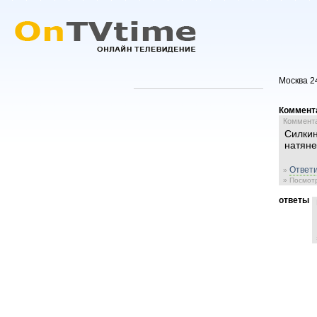
Москва 2
Коммент
Комментар
Силкин
натяне
Ответи
»
» Посмотр
ответы