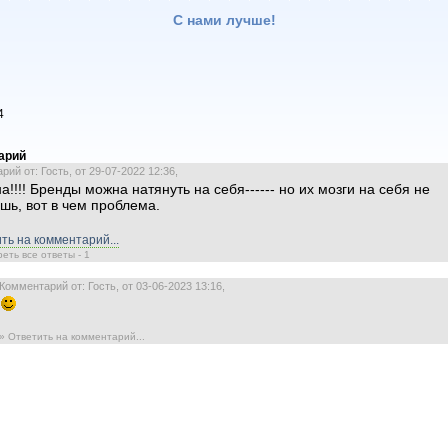
С нами лучше!
4
арий
ий от: Гость, от 29-07-2022 12:36,
а!!!! Бренды можна натянуть на себя------ но их мозги на себя не
шь, вот в чем проблема.
ть на комментарий...
еть все ответы - 1
Комментарий от: Гость, от 03-06-2023 13:16,
» Ответить на комментарий...