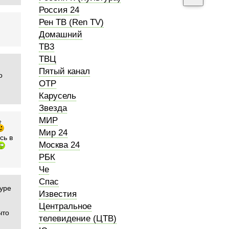
Россия 24
Рен ТВ (Ren TV)
Домашний
ТВ3
ТВЦ
Пятый канал
о
ОТР
Карусель
Звезда
МИР
Мир 24
сь в
Москва 24
РБК
Че
Спас
туре
Известия
Центральное
что
телевидение (ЦТВ)