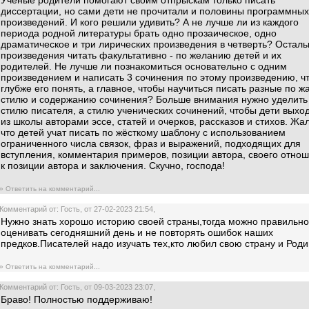
Учёные родители помогают своим отпрыскам только писать
диссертации, но сами дети не прочитали и половины программных
произведений. И кого решили удивить? А не лучше ли из каждого
периода родной литературы брать одно прозаическое, одно
драматическое и три лирических произведения в четверть? Остал
произведения читать факультативно - по желанию детей и их
родителей. Не лучше ли познакомиться основательно с одним
произведением и написать 3 сочинения по этому произведению, ч
глубже его понять, а главное, чтобы научиться писать разные по ж
стилю и содержанию сочинения? Больше внимания нужно уделить
стилю писателя, а стилю ученических сочинений, чтобы дети выхо
из школы авторами эссе, статей и очерков, рассказов и стихов. Жал
что детей учат писать по жёсткому шаблону с использованием
ограниченного числа связок, фраз и выражений, подходящих для
вступления, комментария примеров, позиции автора, своего отно
к позиции автора и заключения. Скучно, господа!
» Ответить на комментарий...
Комментарий от: Гость, от 27-02-2023 21:54,
Нужно знать хорошо историю своей страны,тогда можно правильно
оценивать сегодняшний день и не повторять ошибок наших
предков.Писателей надо изучать тех,кто любил свою страну и Роди
» Ответить на комментарий...
Комментарий от: Гость, от 09-03-2023 23:07,
Браво! Полностью поддерживаю!