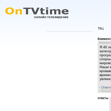
ТВЦ
Коммент
Комментар
Я 40 л
катего
програ
спорны
мирово
Наши к
кровав
времен
увлека
Ответи
»
» Посмотр
ответы