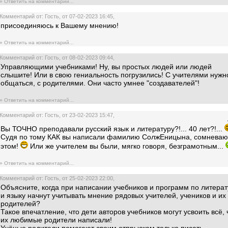
» Ответить на комментарий...
Комментарий от: Гость, от 07-02-2023 16:45,
присоединяюсь к Вашему мнению!
» Ответить на комментарий...
Комментарий от: Гость, от 08-02-2023 09:44,
Управляющими учебниками! Ну, вы простых людей или людей
слышите! Или в свою гениальность погрузились! С учителями нужн
общаться, с родителями. Они часто умнее "создавателей"!
» Ответить на комментарий...
Комментарий от: Гость, от 23-02-2023 15:47,
Вы ТОЧНО преподавали русский язык и литературу?!... 40 лет?!...
Судя по тому КАК вы написали фамилию СолжЕницына, сомневаю
этом!
Или же учителем вы были, мягко говоря, безграмотным...
» Ответить на комментарий...
Комментарий от: Гость, от 25-02-2023 22:00,
Объясните, когда при написании учебников и программ по литера
и языку начнут учитывать мнение рядовых учителей, учеников и их
родителей?
Такое впечатление, что дети авторов учебников могут усвоить всё, 
их любимые родители написали!