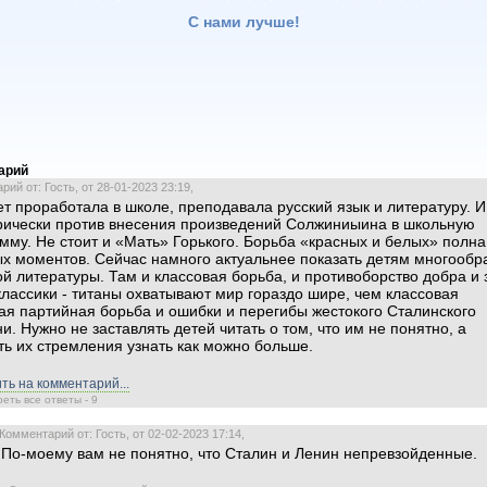
С нами лучше!
арий
ий от: Гость, от 28-01-2023 23:19,
ет проработала в школе, преподавала русский язык и литературу. И
рически против внесения произведений Солжиниыина в школьную
мму. Не стоит и «Мать» Горького. Борьба «красных и белых» полна
х моментов. Сейчас намного актуальнее показать детям многообр
й литературы. Там и классовая борьба, и противоборство добра и 
лассики - титаны охватывают мир гораздо шире, чем классовая
ая партийная борьба и ошибки и перегибы жестокого Сталинского
и. Нужно не заставлять детей читать о том, что им не понятно, а
ть их стремления узнать как можно больше.
ть на комментарий...
еть все ответы - 9
Комментарий от: Гость, от 02-02-2023 17:14,
По-моему вам не понятно, что Сталин и Ленин непревзойденные.