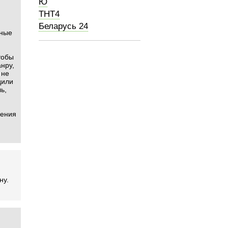
Ю
ТНТ4
Беларусь 24
ьные
тобы
анру,
 не
дили
ь,
шения
ну.