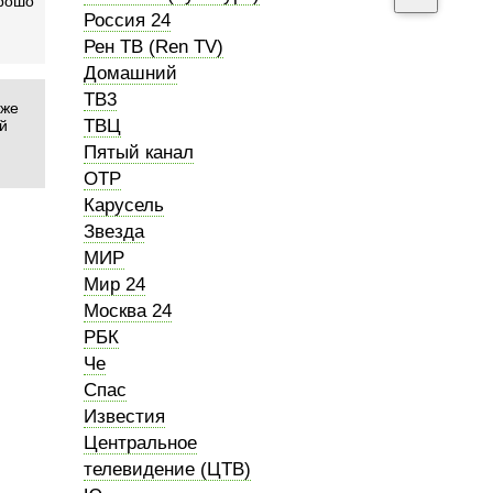
орошо
Россия 24
Рен ТВ (Ren TV)
Домашний
ТВ3
 же
ТВЦ
ой
Пятый канал
ОТР
Карусель
Звезда
МИР
Мир 24
Москва 24
РБК
Че
Спас
Известия
Центральное
телевидение (ЦТВ)