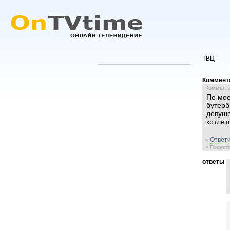
ТВЦ
Коммент
Комментар
По мое
бутерб
девуше
котлет
Ответи
»
» Посмотр
ответы