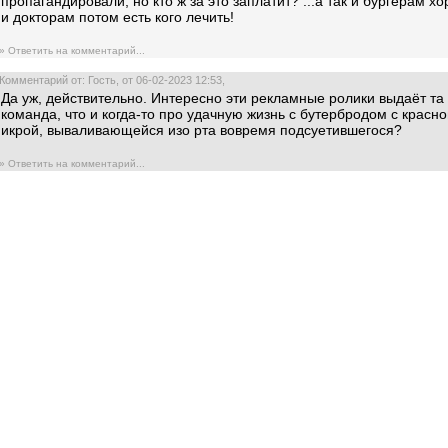
пропагандировали, но кто ж за это заплатит? ...а так и бургерам х
и докторам потом есть кого лечить!
» Ответить на комментарий...
Комментарий от: Гость, от 06-02-2023 12:53,
Да уж, действительно. Интересно эти рекламные ролики выдаёт та
команда, что и когда-то про удачную жизнь с бутербродом с красн
икрой, вываливающейся изо рта вовремя подсуетившегося?
» Ответить на комментарий...