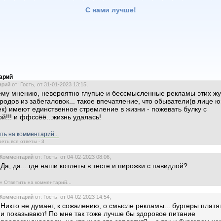
С нами лучше!
арий
ий от: Гость, от 31-01-2023 13:15,
му мнению, невероятно глупые и бессмысленные рекламы этих жу
родов из забегаловок... такое впечатление, что обыватели(в лице 
к) имеют единственное стремление в жизни - пожевать булку с
ой!!! и ффссёё...жизнь удалась!
ть на комментарий...
еть все ответы - 3
Комментарий от: Гость, от 04-02-2023 08:06,
Да, да....где наши котлеты в тесте и пирожки с павидлой?
» Ответить на комментарий...
Комментарий от: Гость, от 04-02-2023 14:54,
Никто не думает, к сожалению, о смысле рекламы... бургеры платят
и показывают! По мне так тоже лучше бы здоровое питание