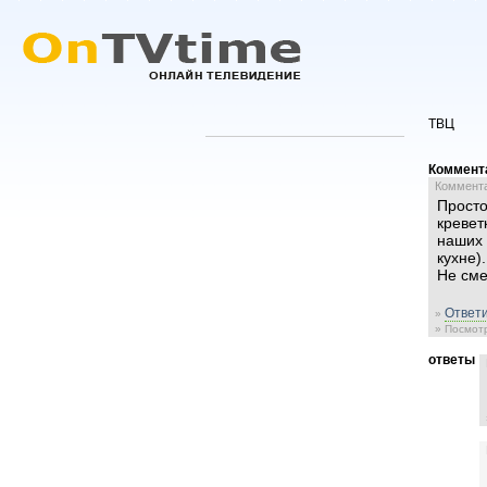
ТВЦ
Коммент
Комментар
Просто
кревет
наших 
кухне)
Не сме
Ответи
»
» Посмотр
ответы