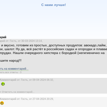
С нами лучше!
арий
ий от: Гость, от 30-03-2024 13:14,
 и вкусно, готовим из простых, доступных продуктов: авокадо,лайм,
ки, шалот. Ну да, всё растёт в российских садах и огородах и плавае
прудах. Нашли очередного хипстера с бородкой (негигиенично на
.
шите народ!!!
ть на комментарий...
еть все ответы - 3
Комментарий от: Гость, от 09-04-2024 06:32,
» Ответить на комментарий...
Комментарий от: Гость, от 27-04-2024 20:29,