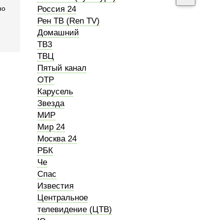
но
Россия 24
Рен ТВ (Ren TV)
Домашний
ТВ3
ТВЦ
Пятый канал
ОТР
Карусель
Звезда
МИР
Мир 24
Москва 24
РБК
Че
Спас
Известия
Центральное
телевидение (ЦТВ)