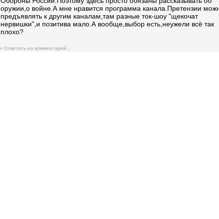
Обороны России.Поэтому здесь просто обязаны рассказывать об
оружии,о войне.А мне нравится программа канала.Претензии мож
предъявлять к другим каналам,там разные ток-шоу "щекочат
нервишки",и позитива мало.А вообще,выбор есть,неужели всё так
плохо?
» Ответить на комментарий...