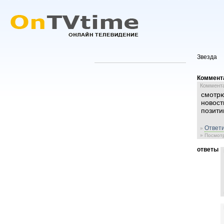
Звезда
Коммент
Комментар
смотрю
новост
позити
Ответи
»
» Посмотр
ответы