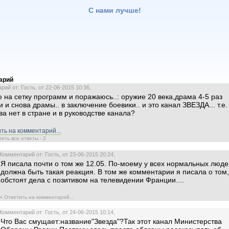
С нами лучше!
арий
ий от: Гость, от 22-06-2015 10:36,
 на сетку программ и поражаюсь..: оружие 20 века,драма 4-5 раз
и и снова драмы.. в заключение боевики.. и это канал ЗВЕЗДА... т.е.
ва нет в стране и в руководстве канала?
ть на комментарий...
еть все ответы - 2
Комментарий от: Гость, от 23-06-2015 20:24,
Я писала почти о том же 12.05. По-моему у всех нормальных люде
должна быть такая реакция. В том же комментарии я писала о том,
обстоят дела с позитивом на телевидении Франции....
» Ответить на комментарий...
Комментарий от: Гость, от 24-06-2015 10:14,
Что Вас смущает:название"Звезда"?Так этот канал Министерства