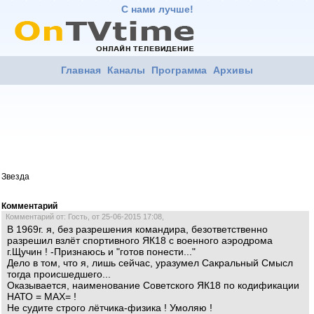
С нами лучше!
Главная
Каналы
Программа
Архивы
Звезда
Комментарий
Комментарий от: Гость, от 25-06-2015 17:08,
В 1969г. я, без разрешения командира, безответственно
разрешил взлёт спортивного ЯК18 с военного аэродрома
г.Щучин ! -Признаюсь и "готов понести..."
Дело в том, что я, лишь сейчас, уразумел Сакральный Смысл
тогда происшедшего...
Оказывается, наименование Советского ЯК18 по кодификации
НАТО = МАХ= !
Не судите строго лётчика-физика ! Умоляю !