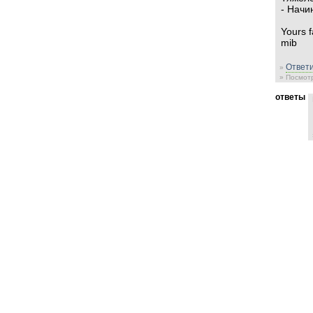
- Начи
Yours f
mib
Ответи
»
» Посмотр
ответы