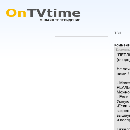
ТВЦ
Коммент
Комментар
"ПЕТЛ
(очере
Не хоч
ними 
- Може
РЕАЛЬ
Можно
- Если
Умную 
-Если 
закреп
вышеуп
и восп
Тяжел