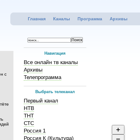
Главная
Каналы
Программа
Архивы
Навигация
Все онлайн тв каналы
Архивы
ен с
Телепрограмма
Выбрать телеканал
Первый канал
тёте
НТВ
ТНТ
ть
СТС
идей
Россия 1
Россия К (Культура)