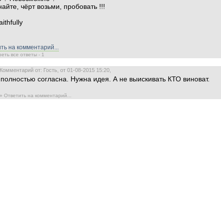
найте, чёрт возьми, пробовать !!!
aithfully
ть на комментарий...
еть все ответы - 1
Комментарий от: Гость, от 01-08-2015 15:20,
полностью согласна. Нужна идея. А не выискивать КТО виноват.
» Ответить на комментарий...