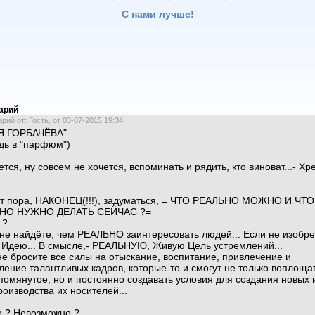
С нами лучше!
арий
ий от: Гость, от 03-07-2015 19:34,
Я ГОРБАЧЁВА"
дь в "парфюм")
ется, ну совсем не хочется, вспоминать и рядить, кто виноват...- Хр
!
т пора, НАКОНЕЦ(!!!), задуматься, = ЧТО РЕАЛЬНО МОЖНО И ЧТО
НО НУЖНО ДЕЛАТЬ СЕЙЧАС ?=
 ?
 не найдёте, чем РЕАЛЬНО заинтересовать людей... Если не изобре
Идею... В смысле,- РЕАЛЬНУЮ, Живую Цель устремлений...
не бросите все силы на отыскание, воспитание, привлечение и
ление талантливых кадров, которые-то и смогут не только воплоща
омянутое, но и постоянно создавать условия для создания новых 
роизводства их носителей...
о ? Невозможно ?