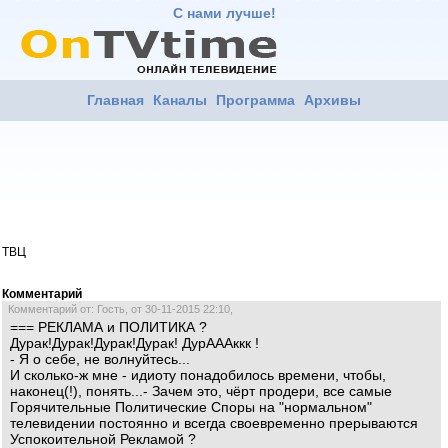
С нами лучше!
Главная
Каналы
Программа
Архивы
ТВЦ
Комментарий
Комментарий от: Гость, от 30-11-2015 22:10,
=== РЕКЛАМА и ПОЛИТИКА ?
Дурак!Дурак!Дурак!Дурак! ДурАААккк !
- Я о себе, не волнуйтесь...
И сколько-ж мне - идиоту понадобилось времени, чтобы,
наконец(!), понять...- Зачем это, чёрт продери, все самые
Горячительные Политические Споры на "нормальном"
телевидении постоянно и всегда своевременно прерываются
Успокоительной Рекламой ?