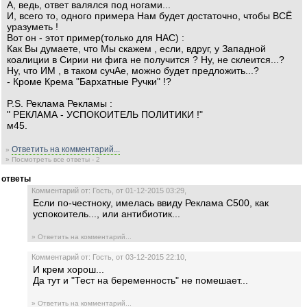
А, ведь, ответ валялся под ногами...
И, всего то, одного примера Нам будет достаточно, чтобы ВСЁ
уразуметь !
Вот он - этот пример(только для НАС) :
Как Вы думаете, что Мы скажем , если, вдруг, у Западной
коалиции в Сирии ни фига не получится ? Ну, не склеится...?
Ну, что ИМ , в таком сучАе, можно будет предложить...?
- Кроме Крема "Бархатные Ручки" !?
P.S. Реклама Рекламы :
" РЕКЛАМА - УСПОКОИТЕЛЬ ПОЛИТИКИ !"
м45.
Ответить на комментарий...
»
» Посмотреть все ответы - 2
ответы
Комментарий от: Гость, от 01-12-2015 03:29,
Если по-честноку, имелась ввиду Реклама С500, как
успокоитель..., или антибиотик...
» Ответить на комментарий...
Комментарий от: Гость, от 03-12-2015 22:10,
И крем хорош...
Да тут и "Тест на беременность" не помешает...
» Ответить на комментарий...