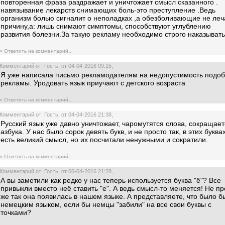
повторенная фраза раздражает и уничтожает смысл сказанного .
навязывание лекарств снимающих боль-это преступление .Ведь
организм болью сигналит о неполадках ,а обезболивающие не леч
причину,а: лишь снимают симптомы, способствуют углублению
развития болезни.За такую рекламу необходимо строго наказывать
» Ответить на комментарий...
Комментарий от: Гость, от 04-04-2016 09:15,
Я уже написала письмо рекламодателям на недопустимость подо
рекламы. Уродовать язык приучают с детского возраста
» Ответить на комментарий...
Комментарий от: Гость, от 04-04-2016 21:38,
Русский язык уже давно уничтожает, чаромутятся слова, сокращает
азбука. У нас было сорок девять букв, и не просто так, в этих буква
есть великий смысл, но их посчитали ненужными и сократили.
» Ответить на комментарий...
Комментарий от: Гость, от 06-04-2016 21:28,
А вы заметили как редко у нас теперь используется буква "ё"? Все
привыкли вместо неё ставить "е". А ведь смысл-то меняется! Не пр
же так она появилась в нашем языке. А представляете, что было б
немецким языком, если бы немцы "забили" на все свои буквы с
точками?