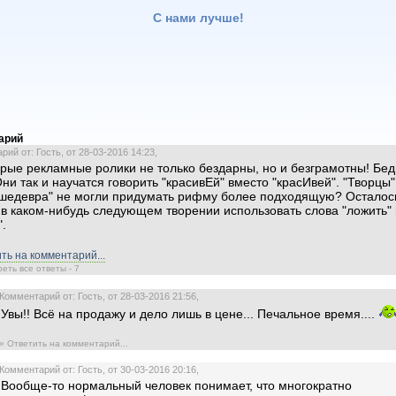
С нами лучше!
арий
ий от: Гость, от 28-03-2016 14:23,
рые рекламные ролики не только бездарны, но и безграмотны! Бе
Они так и научатся говорить "красивЕй" вместо "красИвей". "Творцы"
"шедевра" не могли придумать рифму более подходящую? Осталос
 в каком-нибудь следующем творении использовать слова "ложить" 
".
ть на комментарий...
еть все ответы - 7
Комментарий от: Гость, от 28-03-2016 21:56,
Увы!! Всё на продажу и дело лишь в цене... Печальное время....
» Ответить на комментарий...
Комментарий от: Гость, от 30-03-2016 20:16,
Вообще-то нормальный человек понимает, что многократно