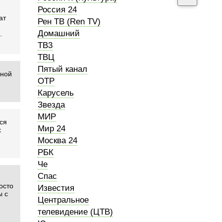
Россия 24
ат
Рен ТВ (Ren TV)
Домашний
.
ТВ3
ТВЦ
Пятый канал
бной
ОТР
Карусель
Звезда
МИР
ся
Мир 24
х
Москва 24
РБК
Че
Спас
осто
Известия
ы с
Центральное
телевидение (ЦТВ)