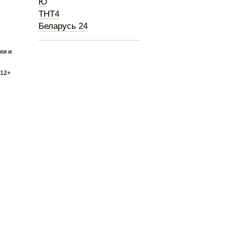
Ю
ТНТ4
Беларусь 24
ки и
 12+