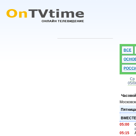
ВСЕ
ОСНО
РОСС
Ср
05/0
Часовой
Московск
Пятница
ВМЕСТЕ
05:00
05:15