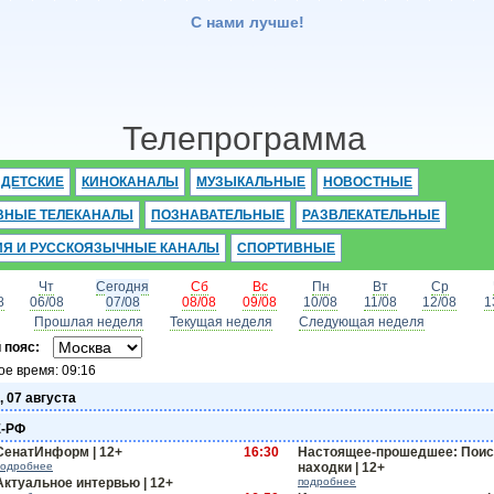
С нами лучше!
Телепрограмма
ДЕТСКИЕ
КИНОКАНАЛЫ
МУЗЫКАЛЬНЫЕ
НОВОСТНЫЕ
ВНЫЕ ТЕЛЕКАНАЛЫ
ПОЗНАВАТЕЛЬНЫЕ
РАЗВЛЕКАТЕЛЬНЫЕ
ИЯ И РУССКОЯЗЫЧНЫЕ КАНАЛЫ
СПОРТИВНЫЕ
Чт
Сегодня
Сб
Вс
Пн
Вт
Ср
8
06/08
07/08
08/08
09/08
10/08
11/08
12/08
1
Прошлая неделя
Текущая неделя
Следующая неделя
 пояс:
ое время:
09:16
, 07 августа
-РФ
СенатИнформ | 12+
16:30
Настоящее-прошедшее: Поис
подробнее
находки | 12+
Актуальное интервью | 12+
подробнее