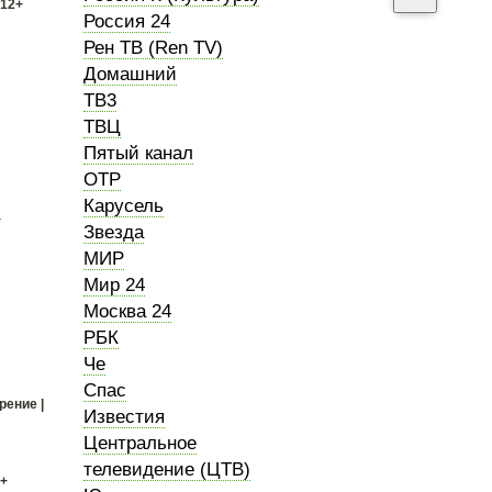
 12+
Россия 24
Рен ТВ (Ren TV)
Домашний
ТВ3
ТВЦ
Пятый канал
ОТР
Карусель
+
Звезда
МИР
Мир 24
Москва 24
РБК
Че
Спас
рение |
Известия
Центральное
телевидение (ЦТВ)
2+