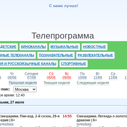
С нами лучше!
Телепрограмма
ДЕТСКИЕ
КИНОКАНАЛЫ
МУЗЫКАЛЬНЫЕ
НОВОСТНЫЕ
ВНЫЕ ТЕЛЕКАНАЛЫ
ПОЗНАВАТЕЛЬНЫЕ
РАЗВЛЕКАТЕЛЬНЫЕ
ИЯ И РУССКОЯЗЫЧНЫЕ КАНАЛЫ
СПОРТИВНЫЕ
Чт
Сегодня
Сб
Вс
Пн
Вт
Ср
8
06/08
07/08
08/08
09/08
10/08
11/08
12/08
1
Прошлая неделя
Текущая неделя
Следующая неделя
 пояс:
ое время:
12:40
ьник, 27 июля
Смешарики. Пин-код. 2-й сезон, 29-я
14:55
Смешарики. Легенда о золот
серия | 6+
драконе | 6+
подробнее
подробнее