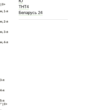
Ю
| 0+
ТНТ4
н, 1-я
Беларусь 24
н, 2-я
н, 3-я
н, 4-я
3-я
4-я
5-я
" | 0+