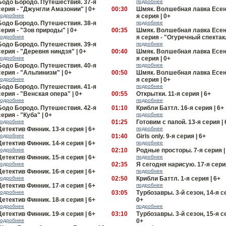
Бодо Бородо. Путешествия. 37-я
подробнее
серия - "Джунгли Амазонии" | 0+
00:30
Шмяк. Волшебная лавка Есени
подробнее
я серия | 0+
Бодо Бородо. Путешествия. 38-я
подробнее
серия - "Зов природы" | 0+
00:35
Шмяк. Волшебная лавка Есени
подробнее
я серия - "Огуречный спектакл
Бодо Бородо. Путешествия. 39-я
подробнее
серия - "Деревня ниндзя" | 0+
00:40
Шмяк. Волшебная лавка Есени
подробнее
я серия | 0+
Бодо Бородо. Путешествия. 40-я
подробнее
серия - "Альпинизм" | 0+
00:50
Шмяк. Волшебная лавка Есени
подробнее
я серия | 0+
Бодо Бородо. Путешествия. 41-я
подробнее
серия - "Венская опера" | 0+
00:55
Открытки. 11-я серия | 6+
подробнее
подробнее
Бодо Бородо. Путешествия. 42-я
01:10
Крибли Баттл. 16-я серия | 6+
серия - "Куба" | 0+
подробнее
подробнее
01:25
Готовим с папой. 13-я серия | 
Детектив Финник. 13-я серия | 6+
подробнее
подробнее
01:40
Girls only. 9-я серия | 6+
Детектив Финник. 14-я серия | 6+
подробнее
подробнее
02:10
Родные просторы. 7-я серия |
Детектив Финник. 15-я серия | 6+
подробнее
подробнее
02:35
Я сегодня нарисую. 17-я серия
Детектив Финник. 16-я серия | 6+
подробнее
подробнее
02:50
Крибли Баттл. 1-я серия | 6+
Детектив Финник. 17-я серия | 6+
подробнее
подробнее
03:05
Турбoзавры. 3-й сезон, 14-я с
Детектив Финник. 18-я серия | 6+
0+
подробнее
подробнее
Детектив Финник. 19-я серия | 6+
03:10
Турбoзавры. 3-й сезон, 15-я с
подробнее
0+