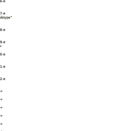
6-я
7-я
айпуре"
8-я
9-я
+
0-я
1-я
2-я
6+
6+
6+
6+
6+