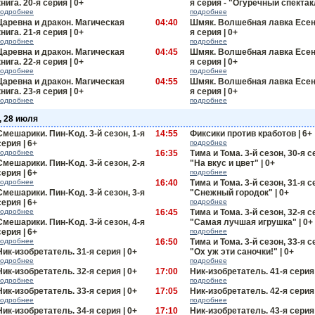
книга. 20-я серия | 0+
я серия - "Огуречный спектакл
подробнее
подробнее
Царевна и дракон. Магическая
04:40
Шмяк. Волшебная лавка Есени
книга. 21-я серия | 0+
я серия | 0+
подробнее
подробнее
Царевна и дракон. Магическая
04:45
Шмяк. Волшебная лавка Есени
книга. 22-я серия | 0+
я серия | 0+
подробнее
подробнее
Царевна и дракон. Магическая
04:55
Шмяк. Волшебная лавка Есени
книга. 23-я серия | 0+
я серия | 0+
подробнее
подробнее
, 28 июля
Смешарики. Пин-Kод. 3-й сезон, 1-я
14:55
Фиксики против кработов | 6+
серия | 6+
подробнее
подробнее
16:35
Тима и Тома. 3-й сезон, 30-я с
Смешарики. Пин-Kод. 3-й сезон, 2-я
"На вкус и цвет" | 0+
серия | 6+
подробнее
подробнее
16:40
Тима и Тома. 3-й сезон, 31-я с
Смешарики. Пин-Kод. 3-й сезон, 3-я
"Снежный городок" | 0+
серия | 6+
подробнее
подробнее
16:45
Тима и Тома. 3-й сезон, 32-я с
Смешарики. Пин-Kод. 3-й сезон, 4-я
"Самая лучшая игрушка" | 0+
серия | 6+
подробнее
подробнее
16:50
Тима и Тома. 3-й сезон, 33-я с
Ник-изобретатель. 31-я серия | 0+
"Ох уж эти саночки!" | 0+
подробнее
подробнее
Ник-изобретатель. 32-я серия | 0+
17:00
Ник-изобретатель. 41-я серия 
подробнее
подробнее
Ник-изобретатель. 33-я серия | 0+
17:05
Ник-изобретатель. 42-я серия 
подробнее
подробнее
Ник-изобретатель. 34-я серия | 0+
17:10
Ник-изобретатель. 43-я серия 