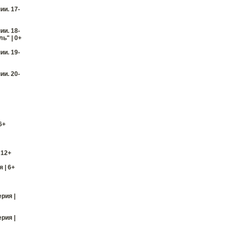
и. 17-
и. 18-
ь" | 0+
и. 19-
и. 20-
6+
 12+
 | 6+
ерия |
ерия |