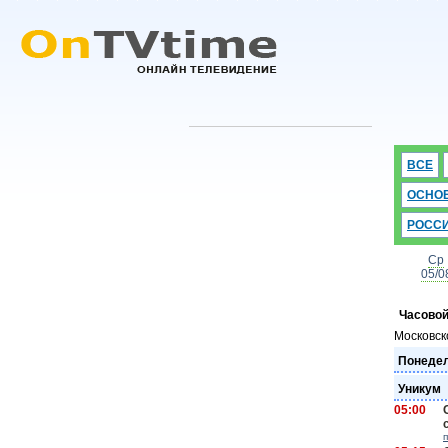
ВСЕ
ОСНО
РОСС
Ср
05/0
Часовой
Московск
Понедел
Уникум
05:00