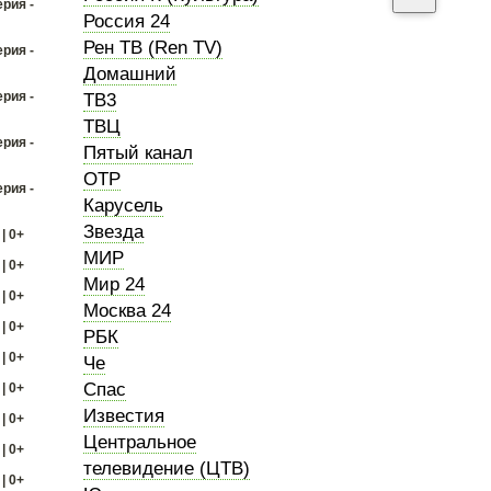
ерия -
Россия 24
Рен ТВ (Ren TV)
ерия -
Домашний
ерия -
ТВ3
ТВЦ
ерия -
Пятый канал
ОТР
ерия -
Карусель
Звезда
| 0+
МИР
| 0+
Мир 24
| 0+
Москва 24
| 0+
РБК
| 0+
Че
Спас
| 0+
Известия
| 0+
Центральное
| 0+
телевидение (ЦТВ)
| 0+