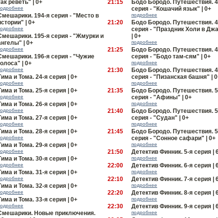
так реветь" | 0+
21:15
Бодо Бородо. Путешествия. 4
подробнее
серия - "Кошачий язык" | 0+
Смешарики. 194-я серия - "Место в
подробнее
истории" | 0+
21:20
Бодо Бородо. Путешествия. 4
подробнее
серия - "Праздник Холи в Дж
Смешарики. 195-я серия - "Жмурки и
| 0+
ангелы" | 0+
подробнее
подробнее
21:25
Бодо Бородо. Путешествия. 4
Смешарики. 196-я серия - "Чужие
серия - "Бодо там-сям" | 0+
голоса" | 0+
подробнее
подробнее
21:30
Бодо Бородо. Путешествия. 4
Тима и Тома. 24-я серия | 0+
серия - "Пизанская башня" | 0
подробнее
подробнее
Тима и Тома. 25-я серия | 0+
21:35
Бодо Бородо. Путешествия. 5
подробнее
серия - "Афины" | 0+
Тима и Тома. 26-я серия | 0+
подробнее
подробнее
21:40
Бодо Бородо. Путешествия. 5
Тима и Тома. 27-я серия | 0+
серия - "Судан" | 0+
подробнее
подробнее
Тима и Тома. 28-я серия | 0+
21:45
Бодо Бородо. Путешествия. 5
подробнее
серия - "Сонное сафари" | 0+
Тима и Тома. 29-я серия | 0+
подробнее
подробнее
21:50
Детектив Финник. 5-я серия | 
Тима и Тома. 30-я серия | 0+
подробнее
подробнее
22:00
Детектив Финник. 6-я серия | 
Тима и Тома. 31-я серия | 0+
подробнее
подробнее
22:10
Детектив Финник. 7-я серия | 
Тима и Тома. 32-я серия | 0+
подробнее
подробнее
22:20
Детектив Финник. 8-я серия | 
Тима и Тома. 33-я серия | 0+
подробнее
подробнее
22:30
Детектив Финник. 9-я серия | 
Смешарики. Новые приключения.
подробнее