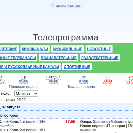
С нами лучше!
Телепрограмма
ДЕТСКИЕ
КИНОКАНАЛЫ
МУЗЫКАЛЬНЫЕ
НОВОСТНЫЕ
ВНЫЕ ТЕЛЕКАНАЛЫ
ПОЗНАВАТЕЛЬНЫЕ
РАЗВЛЕКАТЕЛЬНЫЕ
ИЯ И РУССКОЯЗЫЧНЫЕ КАНАЛЫ
СПОРТИВНЫЕ
Вт
Ср
Сегодня
Пт
Сб
В
/08
05/08
06/08
07/08
08/08
09/
Прошлая неделя
Текущая неделя
 пояс:
ое время:
05:22
, 07 августа
плюс Кино
Оля + Коля. 1-я серия | 16+
17:00
Опера. Хроники убойного отд
подробнее
Новая версия. 47-я серия | 18
Оля + Коля. 2-я серия | 16+
подробнее