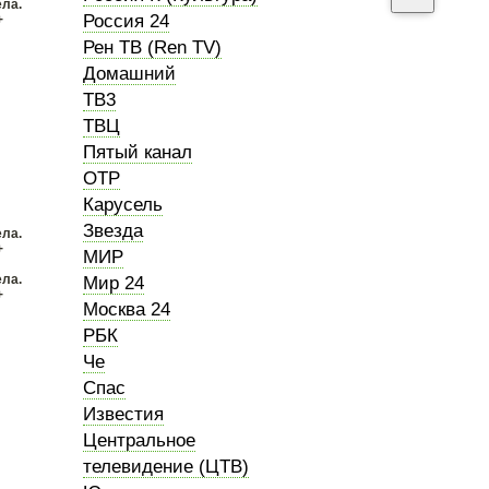
ела.
Россия 24
+
Рен ТВ (Ren TV)
Домашний
ТВ3
ТВЦ
Пятый канал
ОТР
Карусель
Звезда
ела.
+
МИР
ела.
Мир 24
+
Москва 24
РБК
Че
Спас
Известия
Центральное
телевидение (ЦТВ)