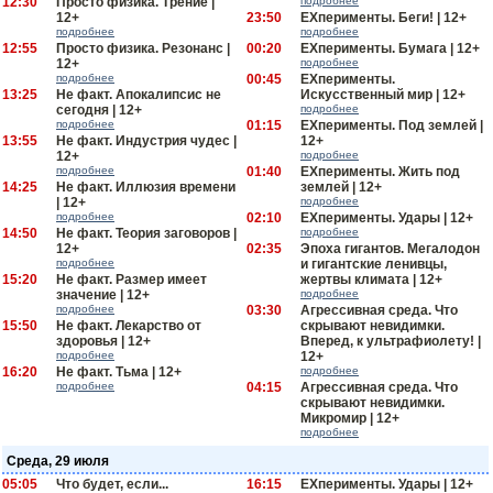
12:30
Просто физика. Трение |
подробнее
12+
23:50
EXперименты. Беги! | 12+
подробнее
подробнее
12:55
Просто физика. Резонанс |
00:20
EXперименты. Бумага | 12+
12+
подробнее
подробнее
00:45
EXперименты.
13:25
Не факт. Апокалипсис не
Искусственный мир | 12+
сегодня | 12+
подробнее
подробнее
01:15
EXперименты. Под землей |
13:55
Не факт. Индустрия чудес |
12+
12+
подробнее
подробнее
01:40
EXперименты. Жить под
14:25
Не факт. Иллюзия времени
землей | 12+
| 12+
подробнее
подробнее
02:10
EXперименты. Удары | 12+
14:50
Не факт. Теория заговоров |
подробнее
12+
02:35
Эпоха гигантов. Мегалодон
подробнее
и гигантские ленивцы,
15:20
Не факт. Размер имеет
жертвы климата | 12+
значение | 12+
подробнее
подробнее
03:30
Агрессивная среда. Что
15:50
Не факт. Лекарство от
скрывают невидимки.
здоровья | 12+
Вперед, к ультрафиолету! |
подробнее
12+
16:20
Не факт. Тьма | 12+
подробнее
подробнее
04:15
Агрессивная среда. Что
скрывают невидимки.
Микромир | 12+
подробнее
Среда, 29 июля
05:05
Что будет, если...
16:15
EXперименты. Удары | 12+