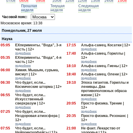
07/08
08/08
09/08
10/08
11/08
12/08
13/08
14/08
15/08
Прошлая
Текущая
Следующая
неделя
неделя
неделя
Часовой пояс:
Московское время:
13:38
Понедельник, 27 июля
Наука
05:05
EXперименты. "Вода", 3-я
17:15
Альфа-самец. Косатки | 12+
часть | 12+
подробнее
подробнее
17:40
Альфа-самец. Гориллы |
05:35
EXперименты. "Вода", 4-я
12+
часть | 12+
подробнее
подробнее
18:10
Альфа-самец. Гиены | 12+
06:00
Химия. Мышьяк, сурьма,
подробнее
висмут | 12+
18:40
Альфа-самец. Олени | 12+
подробнее
подробнее
06:30
Что будет, если...
19:10
Эпоха гигантов. Гориллы и
Космические шторма | 12+
ленивцы. Два
подробнее
противоположных образа
06:55
Что будет, если...
жизни | 12+
Искусственный
подробнее
сверхразум | 12+
20:05
Просто физика. Трение |
подробнее
12+
07:25
Что будет, если...
подробнее
Нездоровая атмосфера |
20:35
Просто физика. Резонанс |
12+
12+
подробнее
подробнее
07:55
Что будет, если...
21:00
Не факт. Лекарство от
Нейроинтерфейсы | 12+
здоровья | 12+