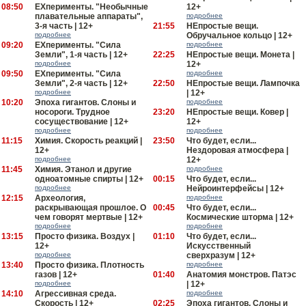
08:50
EXперименты. "Необычные
12+
плавательные аппараты",
подробнее
3-я часть | 12+
21:55
НЕпростые вещи.
подробнее
Обручальное кольцо | 12+
09:20
EXперименты. "Сила
подробнее
Земли", 1-я часть | 12+
22:25
НЕпростые вещи. Монета |
подробнее
12+
09:50
EXперименты. "Сила
подробнее
Земли", 2-я часть | 12+
22:50
НЕпростые вещи. Лампочка
подробнее
| 12+
10:20
Эпоха гигантов. Слоны и
подробнее
носороги. Трудное
23:20
НЕпростые вещи. Ковер |
сосуществование | 12+
12+
подробнее
подробнее
11:15
Химия. Скорость реакций |
23:50
Что будет, если...
12+
Нездоровая атмосфера |
подробнее
12+
11:45
Химия. Этанол и другие
подробнее
одноатомные спирты | 12+
00:15
Что будет, если...
подробнее
Нейроинтерфейсы | 12+
12:15
Археология,
подробнее
раскрывающая прошлое. О
00:45
Что будет, если...
чем говорят мертвые | 12+
Космические шторма | 12+
подробнее
подробнее
13:15
Просто физика. Воздух |
01:10
Что будет, если...
12+
Искусственный
подробнее
сверхразум | 12+
13:40
Просто физика. Плотность
подробнее
газов | 12+
01:40
Анатомия монстров. Патэс
подробнее
| 12+
14:10
Агрессивная среда.
подробнее
Скорость | 12+
02:25
Эпоха гигантов. Слоны и