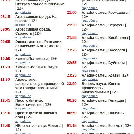
07:25
Агрессивная среда.
реальность. Киномифы |
Экстремальное выживание
12+
| 12+
подробнее
подробнее
21:00
Альфа-самец. Крокодилы |
08:15
Агрессивная среда. На
12+
высоте | 12+
подробнее
подробнее
21:30
Альфа-самец. Страусы |
09:05
Агрессивная среда.
12+
Скорость | 12+
подробнее
подробнее
21:55
Альфа-самец. Верблюды |
09:55
Эпоха гигантов. Рептилии.
12+
Зависимость от климата |
подробнее
12+
22:25
Альфа-самец. Носороги |
подробнее
12+
10:50
Химия. Полимеры | 12+
подробнее
подробнее
22:55
Альфа-самец. Буйволы |
11:20
Химия. Селен и теллур |
12+
12+
подробнее
подробнее
23:25
Альфа-самец. Удавы | 12+
11:50
Археология,
подробнее
раскрывающая прошлое. О
23:50
Вопрос науки. Живые
чем говорят памятники |
процессоры:
12+
биокомпьютинг | 12+
подробнее
подробнее
12:45
Просто физика.
00:20
Альфа-самец. Гепарды |
Электричество | 12+
12+
подробнее
подробнее
13:10
Просто физика. Физика
00:50
Альфа-самец. Павианы |
огня | 12+
12+
подробнее
подробнее
13:40
НЕпростые вещи. Монета |
01:15
Альфа-самец. Кенгуру | 12+
12+
подробнее
подробнее