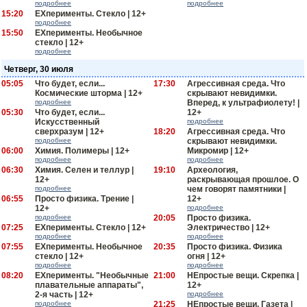
подробнее
подробнее
15:20
EXперименты. Стекло | 12+
подробнее
15:50
EXперименты. Необычное
стекло | 12+
подробнее
Четверг, 30 июля
05:05
Что будет, если...
17:30
Агрессивная среда. Что
Космические шторма | 12+
скрывают невидимки.
подробнее
Вперед, к ультрафиолету! |
05:30
Что будет, если...
12+
Искусственный
подробнее
сверхразум | 12+
18:20
Агрессивная среда. Что
подробнее
скрывают невидимки.
06:00
Химия. Полимеры | 12+
Микромир | 12+
подробнее
подробнее
06:30
Химия. Селен и теллур |
19:10
Археология,
12+
раскрывающая прошлое. О
подробнее
чем говорят памятники |
06:55
Просто физика. Трение |
12+
12+
подробнее
подробнее
20:05
Просто физика.
07:25
EXперименты. Стекло | 12+
Электричество | 12+
подробнее
подробнее
07:55
EXперименты. Необычное
20:35
Просто физика. Физика
стекло | 12+
огня | 12+
подробнее
подробнее
08:20
EXперименты. "Необычные
21:00
НЕпростые вещи. Скрепка |
плавательные аппараты",
12+
2-я часть | 12+
подробнее
подробнее
21:25
НЕпростые вещи. Газета |