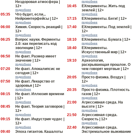
Нездоровая атмосфера |
подробнее
12+
16:45
EXперименты. Жить под
подробнее
землей | 12+
05:35
Что будет, если...
подробнее
Нейроинтерфейсы | 12+
17:15
EXперименты. Беги! | 12+
подробнее
подробнее
06:00
Химия. Скорость реакций |
17:40
EXперименты. Под землей |
12+
12+
подробнее
подробнее
06:25
Вопрос науки. Ферменты
18:10
EXперименты. Бумага | 12+
2.0: как переписать код
подробнее
эволюции | 12+
18:40
EXперименты.
подробнее
Искусственный мир | 12+
06:50
Не факт. Размер имеет
подробнее
значение | 12+
19:10
Археология,
подробнее
раскрывающая прошлое. О
07:20
Не факт. Апокалипсис не
чем говорят мертвые | 12+
сегодня | 12+
подробнее
подробнее
20:05
Просто физика. Воздух |
07:50
Не факт. Лекарство от
12+
здоровья | 12+
подробнее
подробнее
20:35
Просто физика. Плотность
08:15
Не факт. Иллюзия времени
газов | 12+
| 12+
подробнее
подробнее
21:00
Агрессивная среда. На
08:45
Не факт. Теория заговоров |
высоте | 12+
12+
подробнее
подробнее
21:50
Агрессивная среда.
09:15
Не факт. Индустрия чудес |
Скорость | 12+
12+
подробнее
подробнее
22:40
Агрессивная среда.
09:40
Эпоха гигантов. Кашалоты
Экстремальное выживание