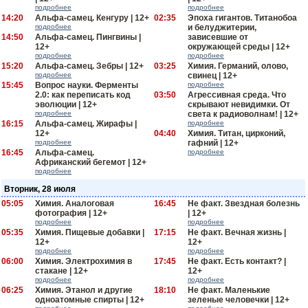
подробнее
подробнее
14:20
Альфа-самец. Кенгуру | 12+
02:35
Эпоха гигантов. Титанобоа
подробнее
и белуджитерии,
14:50
Альфа-самец. Пингвины |
зависевшие от
12+
окружающей среды | 12+
подробнее
подробнее
15:20
Альфа-самец. Зебры | 12+
03:25
Химия. Германий, олово,
подробнее
свинец | 12+
15:45
Вопрос науки. Ферменты
подробнее
2.0: как переписать код
03:50
Агрессивная среда. Что
эволюции | 12+
скрывают невидимки. От
подробнее
света к радиоволнам! | 12+
16:15
Альфа-самец. Жирафы |
подробнее
12+
04:40
Химия. Титан, цирконий,
подробнее
гафний | 12+
16:45
Альфа-самец.
подробнее
Африканский бегемот | 12+
подробнее
Вторник, 28 июля
05:05
Химия. Аналоговая
16:45
Не факт. Звездная болезнь
фотография | 12+
| 12+
подробнее
подробнее
05:35
Химия. Пищевые добавки |
17:15
Не факт. Вечная жизнь |
12+
12+
подробнее
подробнее
06:00
Химия. Электрохимия в
17:45
Не факт. Есть контакт? |
стакане | 12+
12+
подробнее
подробнее
06:25
Химия. Этанол и другие
18:10
Не факт. Маленькие
одноатомные спирты | 12+
зеленые человечки | 12+