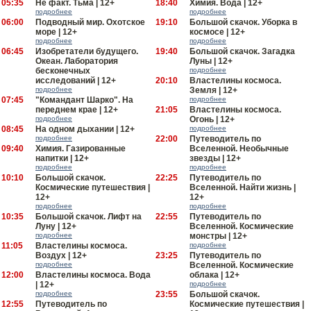
05:35
Не факт. Тьма | 12+
18:40
Химия. Вода | 12+
подробнее
подробнее
06:00
Подводный мир. Охотское
19:10
Большой скачок. Уборка в
море | 12+
космосе | 12+
подробнее
подробнее
06:45
Изобретатели будущего.
19:40
Большой скачок. Загадка
Океан. Лаборатория
Луны | 12+
бесконечных
подробнее
исследований | 12+
20:10
Властелины космоса.
подробнее
Земля | 12+
07:45
"Командант Шарко". На
подробнее
переднем крае | 12+
21:05
Властелины космоса.
подробнее
Огонь | 12+
08:45
На одном дыхании | 12+
подробнее
подробнее
22:00
Путеводитель по
09:40
Химия. Газированные
Вселенной. Необычные
напитки | 12+
звезды | 12+
подробнее
подробнее
10:10
Большой скачок.
22:25
Путеводитель по
Космические путешествия |
Вселенной. Найти жизнь |
12+
12+
подробнее
подробнее
10:35
Большой скачок. Лифт на
22:55
Путеводитель по
Луну | 12+
Вселенной. Космические
подробнее
монстры | 12+
11:05
Властелины космоса.
подробнее
Воздух | 12+
23:25
Путеводитель по
подробнее
Вселенной. Космические
12:00
Властелины космоса. Вода
облака | 12+
| 12+
подробнее
подробнее
23:55
Большой скачок.
12:55
Путеводитель по
Космические путешествия |