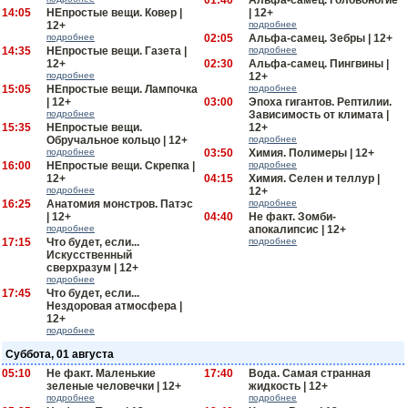
01:40
Альфа-самец. Головоногие
14:05
НЕпростые вещи. Ковер |
| 12+
12+
подробнее
подробнее
02:05
Альфа-самец. Зебры | 12+
14:35
НЕпростые вещи. Газета |
подробнее
12+
02:30
Альфа-самец. Пингвины |
подробнее
12+
15:05
НЕпростые вещи. Лампочка
подробнее
| 12+
03:00
Эпоха гигантов. Рептилии.
подробнее
Зависимость от климата |
15:35
НЕпростые вещи.
12+
Обручальное кольцо | 12+
подробнее
подробнее
03:50
Химия. Полимеры | 12+
16:00
НЕпростые вещи. Скрепка |
подробнее
12+
04:15
Химия. Селен и теллур |
подробнее
12+
16:25
Анатомия монстров. Патэс
подробнее
| 12+
04:40
Не факт. Зомби-
подробнее
апокалипсис | 12+
17:15
Что будет, если...
подробнее
Искусственный
сверхразум | 12+
подробнее
17:45
Что будет, если...
Нездоровая атмосфера |
12+
подробнее
Суббота, 01 августа
05:10
Не факт. Маленькие
17:40
Вода. Самая странная
зеленые человечки | 12+
жидкость | 12+
подробнее
подробнее