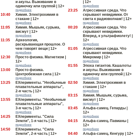
и акулы. Выживание в
| 12+
одиночку или группой | 12+
подробнее
подробнее
23:25
Агрессивная среда. Что
10:40
Химия. Электрохимия в
скрывают невидимки. От
стакане | 12+
света к радиоволнам! | 12+
подробнее
подробнее
11:05
Химия. Мышьяк, сурьма,
00:20
Агрессивная среда. Что
висмут | 12+
скрывают невидимки.
подробнее
Вперед, к ультрафиолету! |
11:35
Археология,
12+
раскрывающая прошлое. О
подробнее
чем говорят вещи | 12+
01:05
Агрессивная среда. Что
подробнее
скрывают невидимки.
12:30
Просто физика. Магнетизм |
Микромир | 12+
12+
подробнее
подробнее
01:55
Эпоха гигантов. Кашалоты
13:00
Просто физика.
и акулы. Выживание в
Центробежная сила | 12+
одиночку или группой | 12+
подробнее
подробнее
13:25
EXперименты. "Необычные
02:50
Химия. Электрохимия в
плавательные аппараты",
стакане | 12+
2-я часть | 12+
подробнее
подробнее
03:15
Химия. Мышьяк, сурьма,
13:55
EXперименты. "Необычные
висмут | 12+
плавательные аппараты",
подробнее
3-я часть | 12+
03:45
Альфа-самец. Гепарды |
подробнее
12+
14:25
EXперименты. "Сила
подробнее
Земли", 1-я часть | 12+
04:15
Альфа-самец. Павианы |
подробнее
12+
14:50
EXперименты. "Сила
подробнее
Земли", 2-я часть | 12+
04:40
Альфа-самец. Кенгуру | 12+