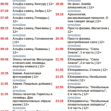
подробнее
подробнее
06:50
Альфа-самец. Кенгуру | 12+
18:40
Не факт. Зомби-
подробнее
апокалипсис | 12+
07:20
Альфа-самец. Зебры | 12+
подробнее
подробнее
19:10
Археология,
07:45
Альфа-самец. Гепарды |
раскрывающая прошлое. О
12+
чем говорят вещи | 12+
подробнее
подробнее
08:15
Альфа-самец. Пингвины |
20:05
Просто физика. Магнетизм |
12+
12+
подробнее
подробнее
08:45
Альфа-самец. Головоногие
20:35
Просто физика.
| 12+
Центробежная сила | 12+
подробнее
подробнее
09:10
Альфа-самец. Павианы |
21:00
EXперименты. "Сила
12+
Земли", 1-я часть | 12+
подробнее
подробнее
09:40
Эпоха гигантов. Мегалодон
21:30
EXперименты. "Сила
и гигантские ленивцы,
Земли", 2-я часть | 12+
жертвы климата | 12+
подробнее
подробнее
21:55
EXперименты. Стекло | 12+
10:35
Химия. Аналоговая
подробнее
фотография | 12+
22:25
EXперименты. Необычное
подробнее
стекло | 12+
11:05
Химия. Пищевые добавки |
подробнее
12+
22:55
EXперименты. "Необычные
подробнее
плавательные аппараты",
11:35
Эпоха гигантов. Гориллы и
2-я часть | 12+
ленивцы. Два
подробнее
противоположных образа
23:20
EXперименты. "Необычные
жизни | 12+
плавательные аппараты",
подробнее
3-я часть | 12+