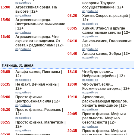
подробнее
носороги. Трудное
15:00
Агрессивная среда. На
сосуществование | 12+
высоте | 12+
подробнее
подробнее
03:20
Химия. Скорость реакций |
15:50
Агрессивная среда.
12+
Экстремальное выживание
подробнее
| 12+
03:45
Химия. Этанол и другие
подробнее
одноатомные спирты | 12+
16:40
Агрессивная среда. Что
подробнее
скрывают невидимки. От
04:10
Альфа-самец. Головоногие
света к радиоволнам! | 12+
| 12+
подробнее
подробнее
04:40
Альфа-самец. Зебры | 12+
подробнее
Пятница, 31 июля
05:05
Альфа-самец. Пингвины |
18:10
Что будет, если...
12+
Нейроинтерфейсы | 12+
подробнее
подробнее
05:35
Не факт. Вечная жизнь |
18:40
Что будет, если...
12+
Космические шторма | 12+
подробнее
подробнее
06:00
Просто физика.
19:10
Археология,
Центробежная сила | 12+
раскрывающая прошлое.
подробнее
Увидеть невидимое | 12+
06:30
Просто физика. Резонанс |
подробнее
12+
20:05
Просто физика. Мифы и
подробнее
реальность. Мифы о
06:55
Просто физика. Магнетизм |
безопасности | 12+
12+
подробнее
подробнее
20:35
Просто физика. Мифы и