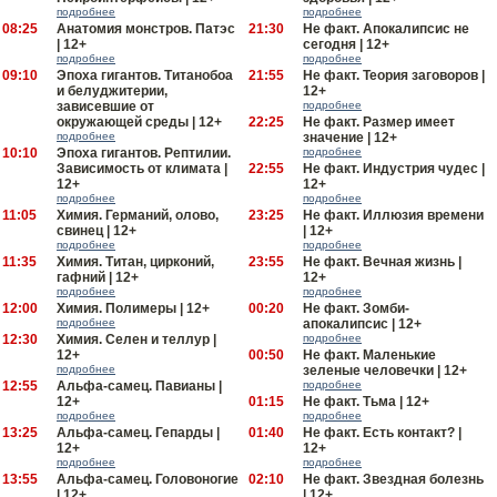
подробнее
подробнее
08:25
Анатомия монстров. Патэс
21:30
Не факт. Апокалипсис не
| 12+
сегодня | 12+
подробнее
подробнее
09:10
Эпоха гигантов. Титанобоа
21:55
Не факт. Теория заговоров |
и белуджитерии,
12+
зависевшие от
подробнее
окружающей среды | 12+
22:25
Не факт. Размер имеет
подробнее
значение | 12+
10:10
Эпоха гигантов. Рептилии.
подробнее
Зависимость от климата |
22:55
Не факт. Индустрия чудес |
12+
12+
подробнее
подробнее
11:05
Химия. Германий, олово,
23:25
Не факт. Иллюзия времени
свинец | 12+
| 12+
подробнее
подробнее
11:35
Химия. Титан, цирконий,
23:55
Не факт. Вечная жизнь |
гафний | 12+
12+
подробнее
подробнее
12:00
Химия. Полимеры | 12+
00:20
Не факт. Зомби-
подробнее
апокалипсис | 12+
12:30
Химия. Селен и теллур |
подробнее
12+
00:50
Не факт. Маленькие
подробнее
зеленые человечки | 12+
12:55
Альфа-самец. Павианы |
подробнее
12+
01:15
Не факт. Тьма | 12+
подробнее
подробнее
13:25
Альфа-самец. Гепарды |
01:40
Не факт. Есть контакт? |
12+
12+
подробнее
подробнее
13:55
Альфа-самец. Головоногие
02:10
Не факт. Звездная болезнь
| 12+
| 12+