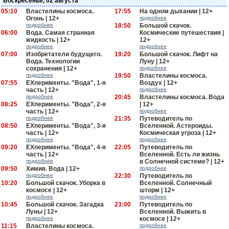
Воскресенье, 02 августа
05:10
Властелины космоса.
17:55
На одном дыхании | 12+
Огонь | 12+
подробнее
подробнее
18:50
Большой скачок.
06:00
Вода. Самая странная
Космические путешествия |
жидкость | 12+
12+
подробнее
подробнее
07:00
Изобретатели будущего.
19:20
Большой скачок. Лифт на
Вода. Технологии
Луну | 12+
сохранения | 12+
подробнее
подробнее
19:50
Властелины космоса.
07:55
EXперименты. "Вода", 1-я
Воздух | 12+
часть | 12+
подробнее
подробнее
20:45
Властелины космоса. Вода
08:25
EXперименты. "Вода", 2-я
| 12+
часть | 12+
подробнее
подробнее
21:35
Путеводитель по
08:50
EXперименты. "Вода", 3-я
Вселенной. Астероиды.
часть | 12+
Космическая угроза | 12+
подробнее
подробнее
09:20
EXперименты. "Вода", 4-я
22:05
Путеводитель по
часть | 12+
Вселенной. Есть ли жизнь
подробнее
в Солнечной системе? | 12+
09:50
Химия. Вода | 12+
подробнее
подробнее
22:30
Путеводитель по
10:20
Большой скачок. Уборка в
Вселенной. Солнечный
космосе | 12+
шторм | 12+
подробнее
подробнее
10:45
Большой скачок. Загадка
23:00
Путеводитель по
Луны | 12+
Вселенной. Выжить в
подробнее
космосе | 12+
11:15
Властелины космоса.
подробнее