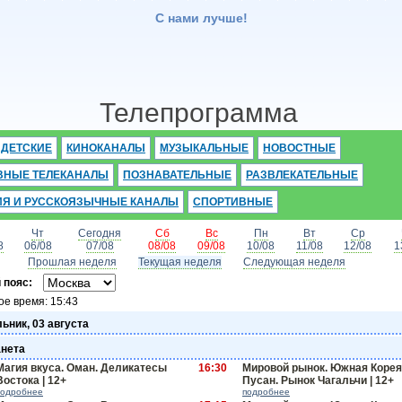
С нами лучше!
Телепрограмма
ДЕТСКИЕ
КИНОКАНАЛЫ
МУЗЫКАЛЬНЫЕ
НОВОСТНЫЕ
ВНЫЕ ТЕЛЕКАНАЛЫ
ПОЗНАВАТЕЛЬНЫЕ
РАЗВЛЕКАТЕЛЬНЫЕ
ИЯ И РУССКОЯЗЫЧНЫЕ КАНАЛЫ
СПОРТИВНЫЕ
Чт
Сегодня
Сб
Вс
Пн
Вт
Ср
8
06/08
07/08
08/08
09/08
10/08
11/08
12/08
1
Прошлая неделя
Текущая неделя
Следующая неделя
 пояс:
ое время:
15:43
ьник, 03 августа
нета
Магия вкуса. Оман. Деликатесы
16:30
Мировой рынок. Южная Корея
Востока | 12+
Пусан. Рынок Чагальчи | 12+
подробнее
подробнее