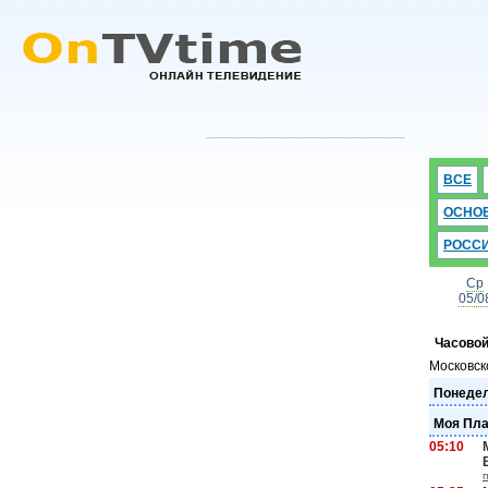
ВСЕ
ОСНО
РОСС
Ср
05/0
Часовой
Московск
Понедел
Моя Пла
05:10