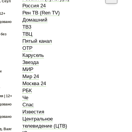
. Сеул
Россия 24
Рен ТВ (Ren TV)
12+
Домашний
довано
ТВ3
ТВЦ
 без
Пятый канал
ОТР
Карусель
Звезда
МИР
и
Мир 24
Москва 24
+
РБК
я | 12+
Че
Спас
довано
Известия
довано
Центральное
телевидение (ЦТВ)
д. Ваяг