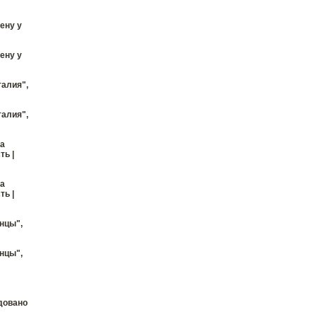
ену у
ену у
талия",
талия",
На
ть |
На
ть |
нцы",
нцы",
довано