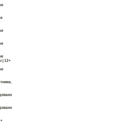
ые
ая
+
ые
ые
ые
 | 12+
ые
тники,
довано
довано
2+