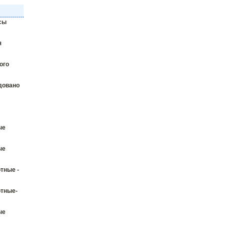
сы
я
ого
довано
ые
ые
тные -
отные-
ые