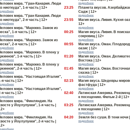
Человек мира. "Гран-Канария. Люди
подробнее
из ниоткуда", 1-я часть | 12+
23:25
Планета вкусов. Азербайджа
подробнее
Садж | 12+
Человек мира. "Гран Канария. Люди
подробнее
из ниоткуда", 2-я часть | 12+
23:55
Магия вкуса. Ливия. Кухня оаз
подробнее
12+
Человек мира. "Марокко. Замок из
подробнее
песка", 1-я часть | 12+
00:25
Магия вкуса. Ливия. В поиска
подробнее
сокровищ | 12+
Человек мира. "Марокко. Замок из
подробнее
песка", 2-я часть | 12+
00:55
Магия вкуса. Оман. Плодоро
подробнее
оазис | 12+
Человек мира. "Марокко. В плену у
подробнее
джиннов", 1-я часть | 12+
01:20
Магия вкуса. Оман. Деликате
подробнее
Востока | 12+
Человек мира. "Марокко. В плену у
подробнее
джиннов", 2-я часть | 12+
01:45
Магия вкуса. Оман. Восточна
подробнее
сказка | 12+
Человек мира. "Настоящая Италия",
подробнее
1-я часть | 12+
02:15
Магия вкуса. Шедевры миров
подробнее
фастфуда | 12+
Человек мира. "Настоящая Италия",
подробнее
2-я часть | 12+
02:40
Латинская Америка. Рекомен
подробнее
к посещению. Фильм 2-й | 12+
Человек мира. "Финляндия. На
подробнее
хвосте у Йоулупукки", 1-я часть |
03:25
Латинская Америка. Рекомен
12+
к посещению | 12+
подробнее
подробнее
Человек мира. "Финляндия. На
04:20
Земля без суши. В тени ночи |
хвосте у Йоулупукки", 2-я часть |
подробнее
12+
подробнее