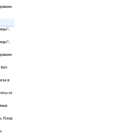
довано
нцы",
нцы",
довано
 Кот-
еза в
епты от
иная
н. Плов
н.