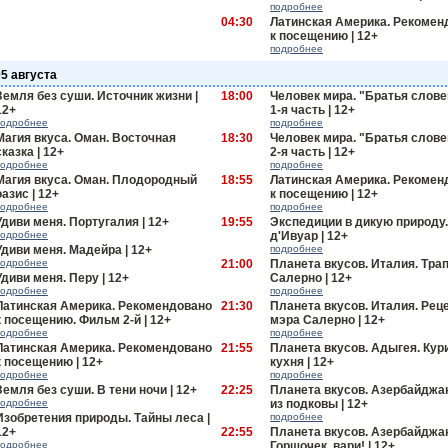
подробнее
04:30
Латинская Америка. Рекомен
к посещению | 12+
подробнее
05 августа
Земля без суши. Источник жизни |
18:00
Человек мира. "Братья слове
12+
1-я часть | 12+
подробнее
подробнее
Магия вкуса. Оман. Восточная
18:30
Человек мира. "Братья слове
сказка | 12+
2-я часть | 12+
подробнее
подробнее
Магия вкуса. Оман. Плодородный
18:55
Латинская Америка. Рекомен
оазис | 12+
к посещению | 12+
подробнее
подробнее
Удиви меня. Португалия | 12+
19:55
Экспедиции в дикую природу.
подробнее
д'Ивуар | 12+
Удиви меня. Мадейра | 12+
подробнее
подробнее
21:00
Планета вкусов. Италия. Трап
Удиви меня. Перу | 12+
Салерно | 12+
подробнее
подробнее
Латинская Америка. Рекомендовано
21:30
Планета вкусов. Италия. Рец
к посещению. Фильм 2-й | 12+
мэра Салерно | 12+
подробнее
подробнее
Латинская Америка. Рекомендовано
21:55
Планета вкусов. Адыгея. Кур
к посещению | 12+
кухня | 12+
подробнее
подробнее
Земля без суши. В тени ночи | 12+
22:25
Планета вкусов. Азербайджа
подробнее
из подковы | 12+
Изобретения природы. Тайны леса |
подробнее
12+
22:55
Планета вкусов. Азербайджа
подробнее
Горшочек, вари! | 12+