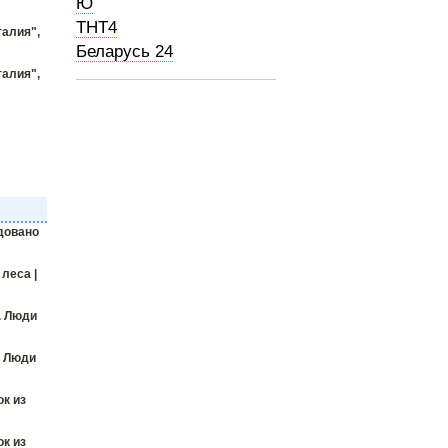
Ю
ТНТ4
талия",
Беларусь 24
талия",
довано
леса |
. Люди
. Люди
ок из
ок из