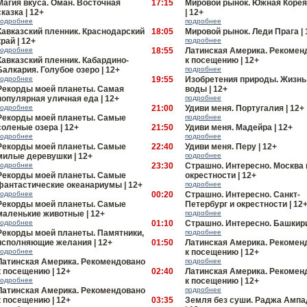
Магия вкуса. Оман. Восточная
17:15
Мировой рынок. Южная Корея
сказка | 12+
| 12+
подробнее
подробнее
Кавказский пленник. Краснодарский
18:05
Мировой рынок. Леди Прага | 
край | 12+
подробнее
подробнее
18:55
Латинская Америка. Рекомен
Кавказский пленник. Кабардино-
к посещению | 12+
Балкария. Голубое озеро | 12+
подробнее
подробнее
19:55
Изобретения природы. Жизнь
Рекорды моей планеты. Самая
воды | 12+
популярная уличная еда | 12+
подробнее
подробнее
21:00
Удиви меня. Португалия | 12+
Рекорды моей планеты. Самые
подробнее
соленые озера | 12+
21:50
Удиви меня. Мадейра | 12+
подробнее
подробнее
Рекорды моей планеты. Самые
22:40
Удиви меня. Перу | 12+
милые деревушки | 12+
подробнее
подробнее
23:30
Страшно. Интересно. Москва 
Рекорды моей планеты. Самые
окрестности | 12+
фантастические океанариумы | 12+
подробнее
подробнее
00:20
Страшно. Интересно. Санкт-
Рекорды моей планеты. Самые
Петербург и окрестности | 12
маленькие животные | 12+
подробнее
подробнее
01:10
Страшно. Интересно. Башкири
Рекорды моей планеты. Памятники,
подробнее
исполняющие желания | 12+
01:50
Латинская Америка. Рекомен
подробнее
к посещению | 12+
Латинская Америка. Рекомендовано
подробнее
к посещению | 12+
02:40
Латинская Америка. Рекомен
подробнее
к посещению | 12+
Латинская Америка. Рекомендовано
подробнее
к посещению | 12+
03:35
Земля без суши. Раджа Ампа