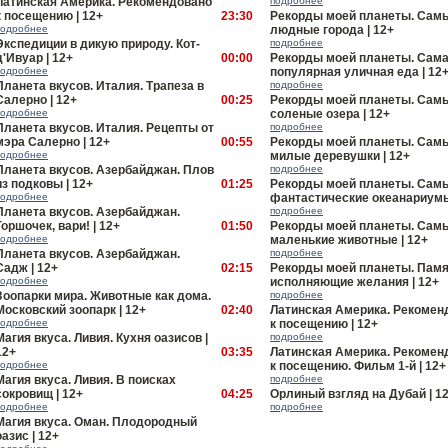
Латинская Америка. Рекомендовано
подробнее
к посещению | 12+
23:30
Рекорды моей планеты. Сам
подробнее
людные города | 12+
Экспедиции в дикую природу. Кот-
подробнее
д'Ивуар | 12+
00:00
Рекорды моей планеты. Сам
подробнее
популярная уличная еда | 12
Планета вкусов. Италия. Трапеза в
подробнее
Салерно | 12+
00:25
Рекорды моей планеты. Сам
подробнее
соленые озера | 12+
Планета вкусов. Италия. Рецепты от
подробнее
мэра Салерно | 12+
00:55
Рекорды моей планеты. Сам
подробнее
милые деревушки | 12+
Планета вкусов. Азербайджан. Плов
подробнее
из подковы | 12+
01:25
Рекорды моей планеты. Сам
подробнее
фантастические океанариумы
Планета вкусов. Азербайджан.
подробнее
Горшочек, вари! | 12+
01:50
Рекорды моей планеты. Сам
подробнее
маленькие животные | 12+
Планета вкусов. Азербайджан.
подробнее
Садж | 12+
02:15
Рекорды моей планеты. Памя
подробнее
исполняющие желания | 12+
Зоопарки мира. Животные как дома.
подробнее
Московский зоопарк | 12+
02:40
Латинская Америка. Рекомен
подробнее
к посещению | 12+
Магия вкуса. Ливия. Кухня оазисов |
подробнее
12+
03:35
Латинская Америка. Рекомен
подробнее
к посещению. Фильм 1-й | 12+
Магия вкуса. Ливия. В поисках
подробнее
сокровищ | 12+
04:25
Орлиный взгляд на Дубай | 1
подробнее
подробнее
Магия вкуса. Оман. Плодородный
оазис | 12+