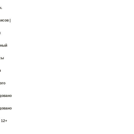
н.
исов |
х
дный
сы
я
ого
довано
довано
 12+