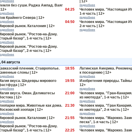
подробнее
| 12+
Земля без суши. Раджа Ампад. Ваяг
подробнее
| 12+
04:25
Человек мира. "Настоящая И
подробнее
1-я часть | 12+
Зов Крайнего Севера | 12+
подробнее
подробнее
04:50
Человек мира. "Настоящая И
Мировой рынок. Каталония | 12+
2-я часть | 12+
подробнее
подробнее
Мировой рынок. "Ростов-на-Дону.
Старый базар", 1-я часть | 12+
подробнее
Мировой рынок. "Ростов-на-Дону.
Старый базар", 2-я часть | 12+
подробнее
 04 августа
Кавказский пленник. Ставрополье.
18:55
Латинская Америка. Рекомен
Каменные слоны | 12+
к посещению | 12+
подробнее
подробнее
Магия вкуса. Шедевры мирового
19:55
Изобретения природы. Тайны 
фастфуда | 12+
12+
подробнее
подробнее
Магия вкуса. Оман. Деликатесы
21:00
Человек мира. "Гран-Канария
Востока | 12+
из ниоткуда", 1-я часть | 12+
подробнее
подробнее
Зоопарки мира. Животные как дома.
21:30
Человек мира. "Гран Канария
Московский зоопарк | 12+
из ниоткуда", 2-я часть | 12+
подробнее
подробнее
Мировой рынок. Каталония | 12+
21:55
Человек мира. "Марокко. Зам
подробнее
песка", 1-я часть | 12+
Мировой рынок. "Ростов-на-Дону.
подробнее
Старый базар", 1-я часть | 12+
22:25
Человек мира. "Марокко. Зам