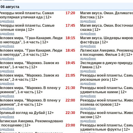
 06 августа
Рекорды моей планеты. Самая
17:20
Магия вкуса. Оман. Деликате
популярная уличная еда | 12+
Востока | 12+
подробнее
подробнее
Рекорды моей планеты. Самые
17:45
Магия вкуса. Оман. Восточна
соленые озера | 12+
сказка | 12+
подробнее
подробнее
Человек мира. "Гран-Канария. Люди
18:15
Магия вкуса. Шедевры миров
из ниоткуда", 1-я часть | 12+
фастфуда | 12+
подробнее
подробнее
Человек мира. "Гран Канария. Люди
18:45
Латинская Америка. Рекомен
из ниоткуда", 2-я часть | 12+
к посещению. Фильм 1-й | 12+
подробнее
подробнее
Человек мира. "Марокко. Замок из
19:45
Экспедиции в дикую природу.
песка", 1-я часть | 12+
Гвиана | 12+
подробнее
подробнее
Человек мира. "Марокко. Замок из
21:05
Рекорды моей планеты. Сам
песка", 2-я часть | 12+
роскошные рога | 12+
подробнее
подробнее
Человек мира. "Марокко. В плену у
21:30
Рекорды моей планеты. Сам
джиннов", 1-я часть | 12+
удивительные камни | 12+
подробнее
подробнее
Человек мира. "Марокко. В плену у
22:00
Рекорды моей планеты. Живо
джиннов", 2-я часть | 12+
хозяева островов | 12+
подробнее
подробнее
Орлиный взгляд на Дубай | 12+
22:30
Рекорды моей планеты. Жив
подробнее
засони | 12+
Латинская Америка. Рекомендовано
подробнее
к посещению | 12+
23:00
Рекорды моей планеты. Сам
подробнее
удивительные фрукты | 12+