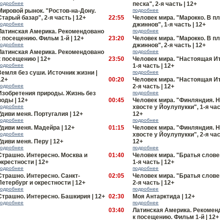
подробнее
песка", 2-я часть | 12+
Мировой рынок. "Ростов-на-Дону.
подробнее
Старый базар", 2-я часть | 12+
22:55
Человек мира. "Марокко. В пл
подробнее
джиннов", 1-я часть | 12+
Латинская Америка. Рекомендовано
подробнее
к посещению. Фильм 1-й | 12+
23:20
Человек мира. "Марокко. В пл
подробнее
джиннов", 2-я часть | 12+
Латинская Америка. Рекомендовано
подробнее
к посещению | 12+
23:50
Человек мира. "Настоящая И
подробнее
1-я часть | 12+
Земля без суши. Источник жизни |
подробнее
12+
00:20
Человек мира. "Настоящая И
подробнее
2-я часть | 12+
Изобретения природы. Жизнь без
подробнее
воды | 12+
00:45
Человек мира. "Финляндия. 
подробнее
хвосте у Йоулупукки", 1-я час
Удиви меня. Португалия | 12+
12+
подробнее
подробнее
Удиви меня. Мадейра | 12+
01:15
Человек мира. "Финляндия. 
подробнее
хвосте у Йоулупукки", 2-я час
Удиви меня. Перу | 12+
12+
подробнее
подробнее
Страшно. Интересно. Москва и
01:40
Человек мира. "Братья слове
окрестности | 12+
1-я часть | 12+
подробнее
подробнее
Страшно. Интересно. Санкт-
02:05
Человек мира. "Братья слове
Петербург и окрестности | 12+
2-я часть | 12+
подробнее
подробнее
Страшно. Интересно. Башкирия | 12+
02:30
Моя Антарктида | 12+
подробнее
подробнее
03:40
Латинская Америка. Рекомен
к посещению. Фильм 1-й | 12+