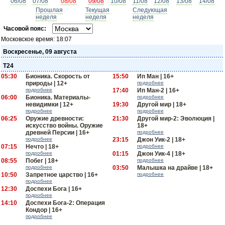
06/08
07/08
08/08
09/08
10/08
11/08
12/08
13/08
14/08
Прошлая
Текущая
Следующая
неделя
неделя
неделя
Часовой пояс:
Московское время:
18:07
Воскресенье, 09 августа
Т24
05:30
Бионика. Скорость от
15:50
Ип Ман | 16+
природы | 12+
подробнее
подробнее
17:40
Ип Ман-2 | 16+
06:00
Бионика. Материалы-
подробнее
невидимки | 12+
19:30
Другой мир | 18+
подробнее
подробнее
06:25
Оружие древности:
21:30
Другой мир-2: Эволюция |
искусство войны. Оружие
18+
древней Персии | 16+
подробнее
подробнее
23:15
Джон Уик-2 | 18+
07:15
Нечто | 18+
подробнее
подробнее
01:15
Джон Уик-4 | 18+
08:55
Побег | 18+
подробнее
подробнее
03:50
Малышка на драйве | 18+
10:50
Запретное царство | 16+
подробнее
подробнее
12:30
Доспехи Бога | 16+
подробнее
14:10
Доспехи Бога-2: Операция
Кондор | 16+
подробнее