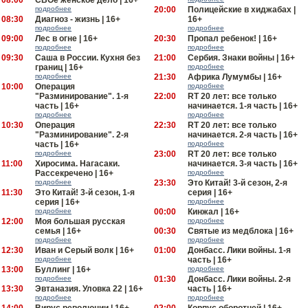
08:00
СВОе женское дело | 16+
подробнее
20:00
Полицейские в хиджабах |
08:30
Диагноз - жизнь | 16+
16+
подробнее
подробнее
09:00
Лес в огне | 16+
20:30
Пропал ребенок! | 16+
подробнее
подробнее
09:30
Саша в России. Кухня без
21:00
Сербия. Знаки войны | 16+
границ | 16+
подробнее
подробнее
21:30
Африка Лумумбы | 16+
10:00
Операция
подробнее
"Разминирование". 1-я
22:00
RT 20 лет: все только
часть | 16+
начинается. 1-я часть | 16+
подробнее
подробнее
10:30
Операция
22:30
RT 20 лет: все только
"Разминирование". 2-я
начинается. 2-я часть | 16+
часть | 16+
подробнее
подробнее
23:00
RT 20 лет: все только
11:00
Хиросима. Нагасаки.
начинается. 3-я часть | 16+
Рассекречено | 16+
подробнее
подробнее
23:30
Это Китай! 3-й сезон, 2-я
11:30
Это Китай! 3-й сезон, 1-я
серия | 16+
серия | 16+
подробнее
подробнее
00:00
Кинжал | 16+
12:00
Моя большая русская
подробнее
семья | 16+
00:30
Святые из медблока | 16+
подробнее
подробнее
12:30
Иван и Серый волк | 16+
01:00
Донбасс. Лики войны. 1-я
подробнее
часть | 16+
13:00
Буллинг | 16+
подробнее
подробнее
01:30
Донбасс. Лики войны. 2-я
13:30
Эвтаназия. Уловка 22 | 16+
часть | 16+
подробнее
подробнее