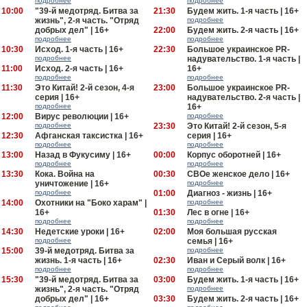
подробнее
подробнее
10:00
"39-й медотряд. Битва за
21:30
Будем жить. 1-я часть | 16+
жизнь", 2-я часть. "Отряд
подробнее
добрых дел" | 16+
22:00
Будем жить. 2-я часть | 16+
подробнее
подробнее
10:30
Исход. 1-я часть | 16+
22:30
Большое украинское PR-
подробнее
надувательство. 1-я часть |
11:00
Исход. 2-я часть | 16+
16+
подробнее
подробнее
11:30
Это Китай! 2-й сезон, 4-я
23:00
Большое украинское PR-
серия | 16+
надувательство. 2-я часть |
подробнее
16+
12:00
Вирус революции | 16+
подробнее
подробнее
23:30
Это Китай! 2-й сезон, 5-я
12:30
Афганская таксистка | 16+
серия | 16+
подробнее
подробнее
13:00
Назад в Фукусиму | 16+
00:00
Корпус оборотней | 16+
подробнее
подробнее
13:30
Кока. Война на
00:30
СВОе женское дело | 16+
уничтожение | 16+
подробнее
подробнее
01:00
Диагноз - жизнь | 16+
14:00
Охотники на "Боко харам" |
подробнее
16+
01:30
Лес в огне | 16+
подробнее
подробнее
14:30
Недетские уроки | 16+
02:00
Моя большая русская
подробнее
семья | 16+
15:00
39-й медотряд. Битва за
подробнее
жизнь. 1-я часть | 16+
02:30
Иван и Серый волк | 16+
подробнее
подробнее
15:30
"39-й медотряд. Битва за
03:00
Будем жить. 1-я часть | 16+
жизнь", 2-я часть. "Отряд
подробнее
добрых дел" | 16+
03:30
Будем жить. 2-я часть | 16+