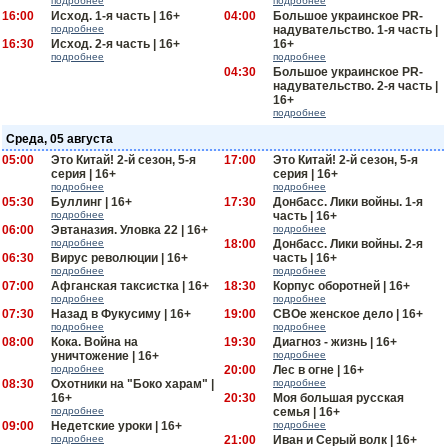
подробнее
подробнее
16:00
Исход. 1-я часть | 16+
04:00
Большое украинское PR-
подробнее
надувательство. 1-я часть |
16:30
Исход. 2-я часть | 16+
16+
подробнее
подробнее
04:30
Большое украинское PR-
надувательство. 2-я часть |
16+
подробнее
Среда, 05 августа
05:00
Это Китай! 2-й сезон, 5-я
17:00
Это Китай! 2-й сезон, 5-я
серия | 16+
серия | 16+
подробнее
подробнее
05:30
Буллинг | 16+
17:30
Донбасс. Лики войны. 1-я
подробнее
часть | 16+
06:00
Эвтаназия. Уловка 22 | 16+
подробнее
подробнее
18:00
Донбасс. Лики войны. 2-я
06:30
Вирус революции | 16+
часть | 16+
подробнее
подробнее
07:00
Афганская таксистка | 16+
18:30
Корпус оборотней | 16+
подробнее
подробнее
07:30
Назад в Фукусиму | 16+
19:00
СВОе женское дело | 16+
подробнее
подробнее
08:00
Кока. Война на
19:30
Диагноз - жизнь | 16+
уничтожение | 16+
подробнее
подробнее
20:00
Лес в огне | 16+
08:30
Охотники на "Боко харам" |
подробнее
16+
20:30
Моя большая русская
подробнее
семья | 16+
09:00
Недетские уроки | 16+
подробнее
подробнее
21:00
Иван и Серый волк | 16+