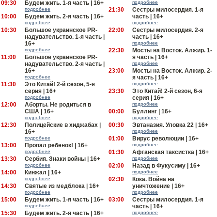
09:30
Будем жить. 1-я часть | 16+
подробнее
подробнее
21:30
Сестры милосердия. 1-я
10:00
Будем жить. 2-я часть | 16+
часть | 16+
подробнее
подробнее
10:30
Большое украинское PR-
22:00
Сестры милосердия. 2-я
надувательство. 1-я часть |
часть | 16+
16+
подробнее
подробнее
22:30
Мосты на Восток. Алжир. 1-
11:00
Большое украинское PR-
я часть | 16+
надувательство. 2-я часть |
подробнее
16+
23:00
Мосты на Восток. Алжир. 2-
подробнее
я часть | 16+
11:30
Это Китай! 2-й сезон, 5-я
подробнее
серия | 16+
23:30
Это Китай! 2-й сезон, 6-я
подробнее
серия | 16+
12:00
Аборты. Не родиться в
подробнее
США | 16+
00:00
Буллинг | 16+
подробнее
подробнее
12:30
Полицейские в хиджабах |
00:30
Эвтаназия. Уловка 22 | 16+
16+
подробнее
подробнее
01:00
Вирус революции | 16+
13:00
Пропал ребенок! | 16+
подробнее
подробнее
01:30
Афганская таксистка | 16+
13:30
Сербия. Знаки войны | 16+
подробнее
подробнее
02:00
Назад в Фукусиму | 16+
14:00
Кинжал | 16+
подробнее
подробнее
02:30
Кока. Война на
14:30
Святые из медблока | 16+
уничтожение | 16+
подробнее
подробнее
15:00
Будем жить. 1-я часть | 16+
03:00
Сестры милосердия. 1-я
подробнее
часть | 16+
15:30
Будем жить. 2-я часть | 16+
подробнее