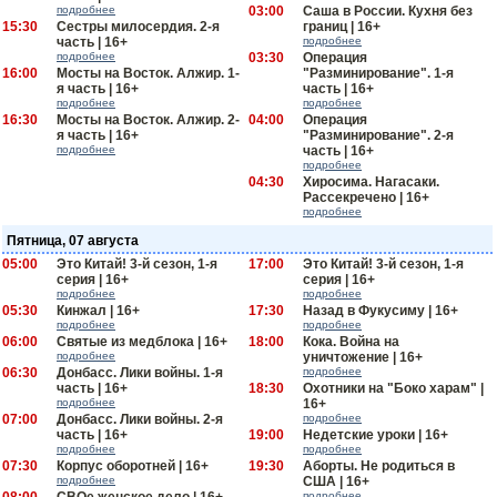
подробнее
03:00
Саша в России. Кухня без
15:30
Сестры милосердия. 2-я
границ | 16+
часть | 16+
подробнее
подробнее
03:30
Операция
16:00
Мосты на Восток. Алжир. 1-
"Разминирование". 1-я
я часть | 16+
часть | 16+
подробнее
подробнее
16:30
Мосты на Восток. Алжир. 2-
04:00
Операция
я часть | 16+
"Разминирование". 2-я
подробнее
часть | 16+
подробнее
04:30
Хиросима. Нагасаки.
Рассекречено | 16+
подробнее
Пятница, 07 августа
05:00
Это Китай! 3-й сезон, 1-я
17:00
Это Китай! 3-й сезон, 1-я
серия | 16+
серия | 16+
подробнее
подробнее
05:30
Кинжал | 16+
17:30
Назад в Фукусиму | 16+
подробнее
подробнее
06:00
Святые из медблока | 16+
18:00
Кока. Война на
подробнее
уничтожение | 16+
06:30
Донбасс. Лики войны. 1-я
подробнее
часть | 16+
18:30
Охотники на "Боко харам" |
подробнее
16+
07:00
Донбасс. Лики войны. 2-я
подробнее
часть | 16+
19:00
Недетские уроки | 16+
подробнее
подробнее
07:30
Корпус оборотней | 16+
19:30
Аборты. Не родиться в
подробнее
США | 16+
подробнее