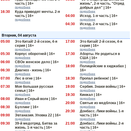
часть | 16+
жизнь", 2-я часть. "Отряд
подробнее
добрых дел" | 16+
16:30
Куда приводят мечты. 2-я
подробнее
часть | 16+
04:00
Исход. 1-я часть | 16+
подробнее
подробнее
04:30
Исход. 2-я часть | 16+
подробнее
Вторник, 04 августа
05:00
Это Китай! 2-й сезон, 4-я
17:00
Это Китай! 2-й сезон, 4-я
серия | 16+
серия | 16+
подробнее
подробнее
05:30
Корпус оборотней | 16+
17:30
Аборты. Не родиться в
подробнее
США | 16+
06:00
СВОе женское дело | 16+
подробнее
подробнее
18:00
Полицейские в хиджабах |
06:30
Диагноз - жизнь | 16+
16+
подробнее
подробнее
07:00
Лес в огне | 16+
18:30
Пропал ребенок! | 16+
подробнее
подробнее
07:30
Моя большая русская
19:00
Сербия. Знаки войны | 16+
семья | 16+
подробнее
подробнее
19:30
Кинжал | 16+
08:00
Иван и Серый волк | 16+
подробнее
подробнее
20:00
Святые из медблока | 16+
08:30
Буллинг | 16+
подробнее
подробнее
20:30
Донбасс. Лики войны. 1-я
09:00
Эвтаназия. Уловка 22 | 16+
часть | 16+
подробнее
подробнее
09:30
39-й медотряд. Битва за
21:00
Донбасс. Лики войны. 2-я
жизнь. 1-я часть | 16+
часть | 16+