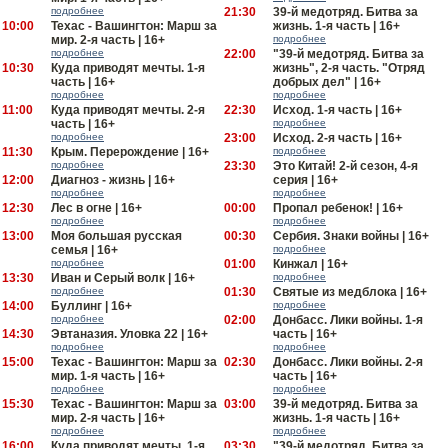
подробнее
21:30
39-й медотряд. Битва за
10:00
Техас - Вашингтон: Марш за
жизнь. 1-я часть | 16+
мир. 2-я часть | 16+
подробнее
подробнее
22:00
"39-й медотряд. Битва за
10:30
Куда приводят мечты. 1-я
жизнь", 2-я часть. "Отряд
часть | 16+
добрых дел" | 16+
подробнее
подробнее
11:00
Куда приводят мечты. 2-я
22:30
Исход. 1-я часть | 16+
часть | 16+
подробнее
подробнее
23:00
Исход. 2-я часть | 16+
11:30
Крым. Перерождение | 16+
подробнее
подробнее
23:30
Это Китай! 2-й сезон, 4-я
12:00
Диагноз - жизнь | 16+
серия | 16+
подробнее
подробнее
12:30
Лес в огне | 16+
00:00
Пропал ребенок! | 16+
подробнее
подробнее
13:00
Моя большая русская
00:30
Сербия. Знаки войны | 16+
семья | 16+
подробнее
подробнее
01:00
Кинжал | 16+
13:30
Иван и Серый волк | 16+
подробнее
подробнее
01:30
Святые из медблока | 16+
14:00
Буллинг | 16+
подробнее
подробнее
02:00
Донбасс. Лики войны. 1-я
14:30
Эвтаназия. Уловка 22 | 16+
часть | 16+
подробнее
подробнее
15:00
Техас - Вашингтон: Марш за
02:30
Донбасс. Лики войны. 2-я
мир. 1-я часть | 16+
часть | 16+
подробнее
подробнее
15:30
Техас - Вашингтон: Марш за
03:00
39-й медотряд. Битва за
мир. 2-я часть | 16+
жизнь. 1-я часть | 16+
подробнее
подробнее
16:00
Куда приводят мечты. 1-я
03:30
"39-й медотряд. Битва за