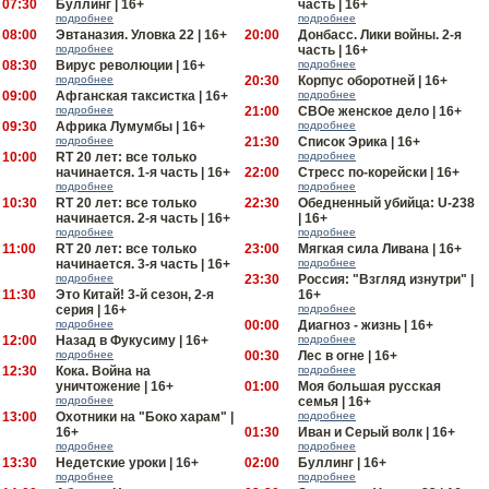
07:30
Буллинг | 16+
часть | 16+
подробнее
подробнее
08:00
Эвтаназия. Уловка 22 | 16+
20:00
Донбасс. Лики войны. 2-я
подробнее
часть | 16+
08:30
Вирус революции | 16+
подробнее
подробнее
20:30
Корпус оборотней | 16+
09:00
Афганская таксистка | 16+
подробнее
подробнее
21:00
СВОе женское дело | 16+
09:30
Африка Лумумбы | 16+
подробнее
подробнее
21:30
Список Эрика | 16+
10:00
RT 20 лет: все только
подробнее
начинается. 1-я часть | 16+
22:00
Стресс по-корейски | 16+
подробнее
подробнее
10:30
RT 20 лет: все только
22:30
Обедненный убийца: U-238
начинается. 2-я часть | 16+
| 16+
подробнее
подробнее
11:00
RT 20 лет: все только
23:00
Мягкая сила Ливана | 16+
начинается. 3-я часть | 16+
подробнее
подробнее
23:30
Россия: "Взгляд изнутри" |
11:30
Это Китай! 3-й сезон, 2-я
16+
серия | 16+
подробнее
подробнее
00:00
Диагноз - жизнь | 16+
12:00
Назад в Фукусиму | 16+
подробнее
подробнее
00:30
Лес в огне | 16+
12:30
Кока. Война на
подробнее
уничтожение | 16+
01:00
Моя большая русская
подробнее
семья | 16+
13:00
Охотники на "Боко харам" |
подробнее
16+
01:30
Иван и Серый волк | 16+
подробнее
подробнее
13:30
Недетские уроки | 16+
02:00
Буллинг | 16+
подробнее
подробнее