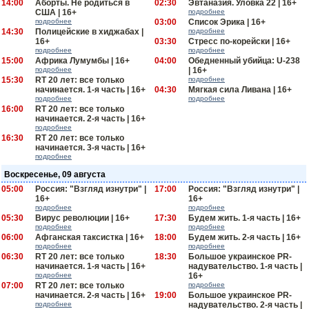
14:00
Аборты. Не родиться в
02:30
Эвтаназия. Уловка 22 | 16+
США | 16+
подробнее
подробнее
03:00
Список Эрика | 16+
14:30
Полицейские в хиджабах |
подробнее
16+
03:30
Стресс по-корейски | 16+
подробнее
подробнее
15:00
Африка Лумумбы | 16+
04:00
Обедненный убийца: U-238
подробнее
| 16+
15:30
RT 20 лет: все только
подробнее
начинается. 1-я часть | 16+
04:30
Мягкая сила Ливана | 16+
подробнее
подробнее
16:00
RT 20 лет: все только
начинается. 2-я часть | 16+
подробнее
16:30
RT 20 лет: все только
начинается. 3-я часть | 16+
подробнее
Воскресенье, 09 августа
05:00
Россия: "Взгляд изнутри" |
17:00
Россия: "Взгляд изнутри" |
16+
16+
подробнее
подробнее
05:30
Вирус революции | 16+
17:30
Будем жить. 1-я часть | 16+
подробнее
подробнее
06:00
Афганская таксистка | 16+
18:00
Будем жить. 2-я часть | 16+
подробнее
подробнее
06:30
RT 20 лет: все только
18:30
Большое украинское PR-
начинается. 1-я часть | 16+
надувательство. 1-я часть |
подробнее
16+
07:00
RT 20 лет: все только
подробнее
начинается. 2-я часть | 16+
19:00
Большое украинское PR-
подробнее
надувательство. 2-я часть |