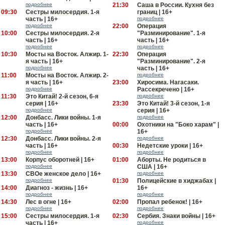
подробнее
21:30
Саша в России. Кухня без
09:30
Сестры милосердия. 1-я
границ | 16+
часть | 16+
подробнее
подробнее
22:00
Операция
10:00
Сестры милосердия. 2-я
"Разминирование". 1-я
часть | 16+
часть | 16+
подробнее
подробнее
10:30
Мосты на Восток. Алжир. 1-
22:30
Операция
я часть | 16+
"Разминирование". 2-я
подробнее
часть | 16+
11:00
Мосты на Восток. Алжир. 2-
подробнее
я часть | 16+
23:00
Хиросима. Нагасаки.
подробнее
Рассекречено | 16+
11:30
Это Китай! 2-й сезон, 6-я
подробнее
серия | 16+
23:30
Это Китай! 3-й сезон, 1-я
подробнее
серия | 16+
12:00
Донбасс. Лики войны. 1-я
подробнее
часть | 16+
00:00
Охотники на "Боко харам" |
подробнее
16+
12:30
Донбасс. Лики войны. 2-я
подробнее
часть | 16+
00:30
Недетские уроки | 16+
подробнее
подробнее
13:00
Корпус оборотней | 16+
01:00
Аборты. Не родиться в
подробнее
США | 16+
13:30
СВОе женское дело | 16+
подробнее
подробнее
01:30
Полицейские в хиджабах |
14:00
Диагноз - жизнь | 16+
16+
подробнее
подробнее
14:30
Лес в огне | 16+
02:00
Пропал ребенок! | 16+
подробнее
подробнее
15:00
Сестры милосердия. 1-я
02:30
Сербия. Знаки войны | 16+
часть | 16+
подробнее