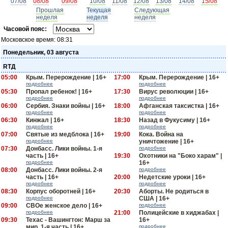
07/08
08/08
09/08
10/08
11/08
12/08
13/08
14/08
15/08
Прошлая
Текущая
Следующая
неделя
неделя
неделя
Часовой пояс:
Московское время:
08:31
Понедельник, 03 августа
RTД
05:00
Крым. Перерождение | 16+
17:00
Крым. Перерождение | 16+
подробнее
подробнее
05:30
Пропал ребенок! | 16+
17:30
Вирус революции | 16+
подробнее
подробнее
06:00
Сербия. Знаки войны | 16+
18:00
Афганская таксистка | 16+
подробнее
подробнее
06:30
Кинжал | 16+
18:30
Назад в Фукусиму | 16+
подробнее
подробнее
07:00
Святые из медблока | 16+
19:00
Кока. Война на
подробнее
уничтожение | 16+
07:30
Донбасс. Лики войны. 1-я
подробнее
часть | 16+
19:30
Охотники на "Боко харам" |
подробнее
16+
08:00
Донбасс. Лики войны. 2-я
подробнее
часть | 16+
20:00
Недетские уроки | 16+
подробнее
подробнее
08:30
Корпус оборотней | 16+
20:30
Аборты. Не родиться в
подробнее
США | 16+
09:00
СВОе женское дело | 16+
подробнее
подробнее
21:00
Полицейские в хиджабах |
09:30
Техас - Вашингтон: Марш за
16+
мир. 1-я часть | 16+
подробнее