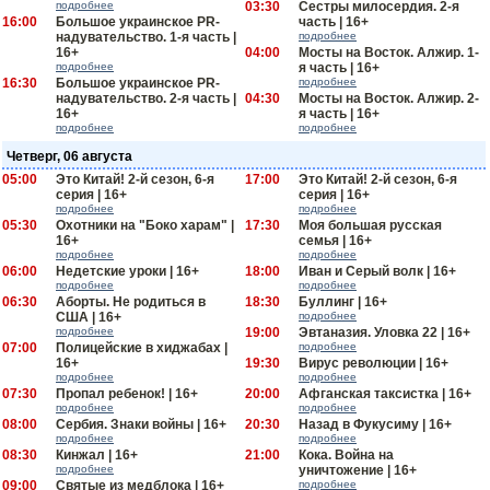
подробнее
03:30
Сестры милосердия. 2-я
16:00
Большое украинское PR-
часть | 16+
надувательство. 1-я часть |
подробнее
16+
04:00
Мосты на Восток. Алжир. 1-
подробнее
я часть | 16+
16:30
Большое украинское PR-
подробнее
надувательство. 2-я часть |
04:30
Мосты на Восток. Алжир. 2-
16+
я часть | 16+
подробнее
подробнее
Четверг, 06 августа
05:00
Это Китай! 2-й сезон, 6-я
17:00
Это Китай! 2-й сезон, 6-я
серия | 16+
серия | 16+
подробнее
подробнее
05:30
Охотники на "Боко харам" |
17:30
Моя большая русская
16+
семья | 16+
подробнее
подробнее
06:00
Недетские уроки | 16+
18:00
Иван и Серый волк | 16+
подробнее
подробнее
06:30
Аборты. Не родиться в
18:30
Буллинг | 16+
США | 16+
подробнее
подробнее
19:00
Эвтаназия. Уловка 22 | 16+
07:00
Полицейские в хиджабах |
подробнее
16+
19:30
Вирус революции | 16+
подробнее
подробнее
07:30
Пропал ребенок! | 16+
20:00
Афганская таксистка | 16+
подробнее
подробнее
08:00
Сербия. Знаки войны | 16+
20:30
Назад в Фукусиму | 16+
подробнее
подробнее
08:30
Кинжал | 16+
21:00
Кока. Война на
подробнее
уничтожение | 16+
09:00
Святые из медблока | 16+
подробнее