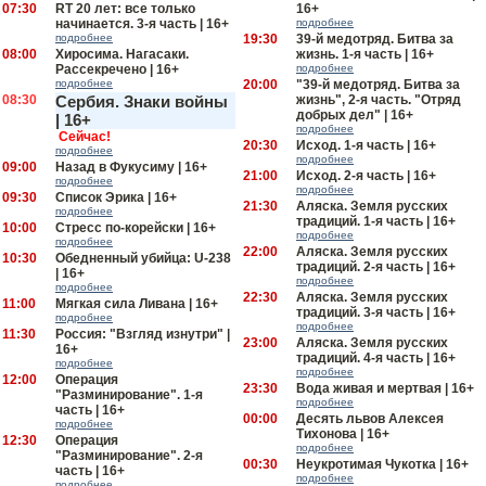
07:30
RT 20 лет: все только
16+
начинается. 3-я часть | 16+
подробнее
подробнее
19:30
39-й медотряд. Битва за
08:00
Хиросима. Нагасаки.
жизнь. 1-я часть | 16+
Рассекречено | 16+
подробнее
подробнее
20:00
"39-й медотряд. Битва за
08:30
Сербия. Знаки войны
жизнь", 2-я часть. "Отряд
добрых дел" | 16+
| 16+
подробнее
Сейчас!
20:30
Исход. 1-я часть | 16+
подробнее
подробнее
09:00
Назад в Фукусиму | 16+
21:00
Исход. 2-я часть | 16+
подробнее
подробнее
09:30
Список Эрика | 16+
21:30
Аляска. Земля русских
подробнее
традиций. 1-я часть | 16+
10:00
Стресс по-корейски | 16+
подробнее
подробнее
22:00
Аляска. Земля русских
10:30
Обедненный убийца: U-238
традиций. 2-я часть | 16+
| 16+
подробнее
подробнее
22:30
Аляска. Земля русских
11:00
Мягкая сила Ливана | 16+
традиций. 3-я часть | 16+
подробнее
подробнее
11:30
Россия: "Взгляд изнутри" |
23:00
Аляска. Земля русских
16+
традиций. 4-я часть | 16+
подробнее
подробнее
12:00
Операция
23:30
Вода живая и мертвая | 16+
"Разминирование". 1-я
подробнее
часть | 16+
00:00
Десять львов Алексея
подробнее
Тихонова | 16+
12:30
Операция
подробнее
"Разминирование". 2-я
00:30
Неукротимая Чукотка | 16+
часть | 16+
подробнее
подробнее