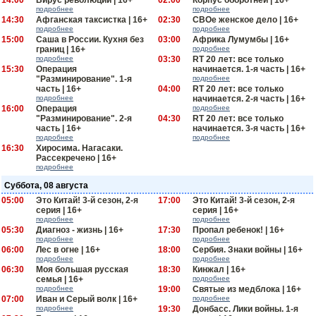
14:00
Вирус революции | 16+
02:00
Корпус оборотней | 16+
подробнее
подробнее
14:30
Афганская таксистка | 16+
02:30
СВОе женское дело | 16+
подробнее
подробнее
15:00
Саша в России. Кухня без
03:00
Африка Лумумбы | 16+
границ | 16+
подробнее
подробнее
03:30
RT 20 лет: все только
15:30
Операция
начинается. 1-я часть | 16+
"Разминирование". 1-я
подробнее
часть | 16+
04:00
RT 20 лет: все только
подробнее
начинается. 2-я часть | 16+
16:00
Операция
подробнее
"Разминирование". 2-я
04:30
RT 20 лет: все только
часть | 16+
начинается. 3-я часть | 16+
подробнее
подробнее
16:30
Хиросима. Нагасаки.
Рассекречено | 16+
подробнее
Суббота, 08 августа
05:00
Это Китай! 3-й сезон, 2-я
17:00
Это Китай! 3-й сезон, 2-я
серия | 16+
серия | 16+
подробнее
подробнее
05:30
Диагноз - жизнь | 16+
17:30
Пропал ребенок! | 16+
подробнее
подробнее
06:00
Лес в огне | 16+
18:00
Сербия. Знаки войны | 16+
подробнее
подробнее
06:30
Моя большая русская
18:30
Кинжал | 16+
семья | 16+
подробнее
подробнее
19:00
Святые из медблока | 16+
07:00
Иван и Серый волк | 16+
подробнее
подробнее
19:30
Донбасс. Лики войны. 1-я