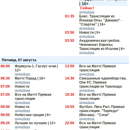
| 16+
Сейчас!
подробнее
01:35
Бокс. Трансляция из
Йошкар-Олы. "Динамо" -
"Спартак" | 16+
подробнее
03:50
Новости | 0+
подробнее
03:55
Академическая гребля.
Чемпионат Европы.
Трансляция из Италии | 6+
подробнее
Пятница, 07 августа
06:00
Формула-1. Гаснут огни |
13:50
Все на Матч! Прямая
12+
трансляция
подробнее
подробнее
06:30
Матч! Парад | 16+
14:30
Смешанные единоборства.
подробнее
One FC. Прямая
07:00
Новости
трансляция из Таиланда
подробнее
подробнее
07:05
Все на Матч! Прямая
19:30
Все на Матч! Прямая
трансляция
трансляция
подробнее
подробнее
09:00
Новости
19:55
Футбол. Лига Pari. Прямая
подробнее
трансляция. "Торпедо"
09:05
Небесная грация | 6+
(Москва) - "Сочи"
подробнее
подробнее
09:25
Лучшие из лучших | 12+
22:00
Все на Матч! Прямая
подробнее
трансляция