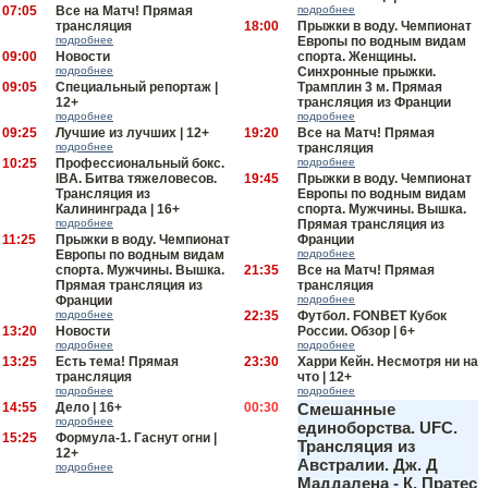
07:05
Все на Матч! Прямая
подробнее
трансляция
18:00
Прыжки в воду. Чемпионат
подробнее
Европы по водным видам
09:00
Новости
спорта. Женщины.
подробнее
Синхронные прыжки.
09:05
Специальный репортаж |
Трамплин 3 м. Прямая
12+
трансляция из Франции
подробнее
подробнее
09:25
Лучшие из лучших | 12+
19:20
Все на Матч! Прямая
подробнее
трансляция
10:25
Профессиональный бокс.
подробнее
IBA. Битва тяжеловесов.
19:45
Прыжки в воду. Чемпионат
Трансляция из
Европы по водным видам
Калининграда | 16+
спорта. Мужчины. Вышка.
подробнее
Прямая трансляция из
11:25
Прыжки в воду. Чемпионат
Франции
Европы по водным видам
подробнее
спорта. Мужчины. Вышка.
21:35
Все на Матч! Прямая
Прямая трансляция из
трансляция
Франции
подробнее
подробнее
22:35
Футбол. FONBET Кубок
13:20
Новости
России. Обзор | 6+
подробнее
подробнее
13:25
Есть тема! Прямая
23:30
Харри Кейн. Несмотря ни на
трансляция
что | 12+
подробнее
подробнее
14:55
Дело | 16+
00:30
Смешанные
подробнее
единоборства. UFC.
15:25
Формула-1. Гаснут огни |
Трансляция из
12+
Австралии. Дж. Д
подробнее
Маддалена - К. Пратес