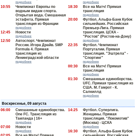
подробнее
подробнее
10:55
Чемпионат Европы по
18:30
Все на Матч! Прямая
водным видам спорта.
трансляция
Открытая вода. Смешанная
подробнее
эстафета. Прямая
20:00
Футбол. Альфа-Банк Кубок
трансляция из Франции
сильнейших. Российская
подробнее
Премьер-Лига. Прямая
12:45
Новости
трансляция. ЦСКА -
подробнее
"Ростов" (Ростов-на-Дону)
12:50
Автоспорт. Чемпионат
подробнее
России. Игора Драйв. SMP
22:35
Футбол. Чемпионат
Formula 4. Прямая
Португалии. Прямая
трансляция из
трансляция. "Эштрела" -
Ленинградской области
"Спортинг"
подробнее
подробнее
00:30
Все на Матч! Прямая
трансляция
подробнее
01:30
Смешанные единоборства.
UFC. Прямая трансляция из
США. М. Гамрот - К.
Салкиллд
подробнее
Воскресенье, 09 августа
06:00
Смешанные единоборства.
14:25
Футбол. Суперлига.
One FC. Трансляция из
Женщины. Прямая
Таиланда | 16+
трансляция. "Локомотив"
подробнее
(Москва) - ЦСКА
07:00
Новости
подробнее
подробнее
16:30
Футбол. Альфа-Банк Кубок
07:05
Все на Матч! Прямая
сильнейших. Российская