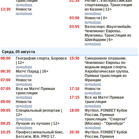
трансляция
01:35
Регби-7. II Всероссийская
подробнее
спартакиада. Трансляция
13:30
Новости
из Казани | 12+
подробнее
подробнее
03:50
Новости | 0+
подробнее
03:55
Велоспорт. Маунтинбайк.
Чемпионат Европы.
Мужчины. Трансляция из
Швейцарии | 6+
подробнее
Среда, 05 августа
06:00
География спорта. Боровск
15:30
Синхронное плавание.
| 12+
Чемпионат Европы по
подробнее
водным видам спорта.
06:30
Матч! Парад | 16+
Акробатическая группа.
подробнее
Прямая трансляция из
07:00
Новости
Франции
подробнее
подробнее
07:05
Все на Матч! Прямая
17:10
Новости
трансляция
подробнее
подробнее
17:15
Все на Матч! Прямая
09:00
Новости
трансляция
подробнее
подробнее
09:05
Специальный репортаж |
18:00
Футбол. FONBET Кубок
12+
России. Прямая
подробнее
трансляция. "Спартак"
09:25
Лучшие из лучших | 12+
(Москва) - "Оренбург"
подробнее
подробнее
10:25
Профессиональный бокс.
20:30
Футбол. FONBET Кубок
Бетсити. IBA. PRO 17.
России. Прямая