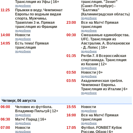
Трансляция из Уфы | 16+
трансляция. "Зенит"
подробнее
(Санкт-Петербург) -
11:25
Прыжки в воду. Чемпионат
"Балтика"
Европы по водным видам
(Калининградская область)
спорта. Мужчины.
подробнее
Трамплин 3 м. Прямая
23:00
Все на Матч! Прямая
трансляция из Франции
трансляция
подробнее
подробнее
14:00
Новости
00:30
Смешанные единоборства.
подробнее
UFC. Трансляция из
14:05
Есть тема! Прямая
Австралии. А. Волкановски
трансляция
- Д. Лопес | 16+
подробнее
подробнее
01:35
Регби-7. II Всероссийская
спартакиада. Трансляция
из Казани | 12+
подробнее
03:50
Новости | 0+
подробнее
03:55
Академическая гребля.
Чемпионат Европы.
Трансляция из Италии | 6+
подробнее
Четверг, 06 августа
06:00
Человек из футбола.
15:55
Новости
Владимир Пильгуй | 12+
подробнее
подробнее
16:00
Все на Матч! Прямая
06:30
Матч! Парад | 16+
трансляция
подробнее
подробнее
07:00
Новости
17:05
Футбол. FONBET Кубок
подробнее
России. Обзор | 6+