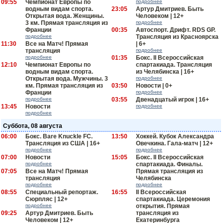
09:55
Чемпионат Европы по
подробнее
водным видам спорта.
23:05
Артур Дмитриев. Быть
Открытая вода. Женщины.
Человеком | 12+
3 км. Прямая трансляция из
подробнее
Франции
00:35
Автоспорт. Дрифт. RDS GP.
подробнее
Трансляция из Красноярска
11:30
Все на Матч! Прямая
| 6+
трансляция
подробнее
подробнее
01:35
Бокс. II Всероссийская
12:10
Чемпионат Европы по
спартакиада. Трансляция
водным видам спорта.
из Челябинска | 16+
Открытая вода. Мужчины. 3
подробнее
км. Прямая трансляция из
03:50
Новости | 0+
Франции
подробнее
подробнее
03:55
Двенадцатый игрок | 16+
13:45
Новости
подробнее
подробнее
Суббота, 08 августа
06:00
Бокс. Bare Knuckle FC.
13:50
Хоккей. Кубок Александра
Трансляция из США | 16+
Овечкина. Гала-матч | 12+
подробнее
подробнее
07:00
Новости
15:05
Бокс. II Всероссийская
подробнее
спартакиада. Финалы.
07:05
Все на Матч! Прямая
Прямая трансляция из
трансляция
Челябинска
подробнее
подробнее
08:55
Специальный репортаж.
16:55
II Всероссийская
Сюрпляс | 12+
спартакиада. Церемония
подробнее
открытия. Прямая
09:25
Артур Дмитриев. Быть
трансляция из
Человеком | 12+
Екатеринбурга