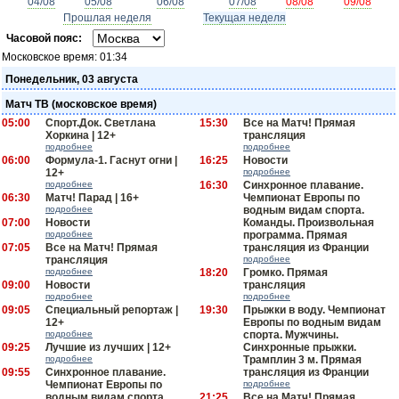
04/08
05/08
06/08
07/08
08/08
09/08
Прошлая неделя
Текущая неделя
Часовой пояс:
Московское время:
01:34
Понедельник, 03 августа
Матч ТВ (московское время)
05:00
Спорт.Док. Светлана
15:30
Все на Матч! Прямая
Хоркина | 12+
трансляция
подробнее
подробнее
06:00
Формула-1. Гаснут огни |
16:25
Новости
12+
подробнее
подробнее
16:30
Синхронное плавание.
06:30
Матч! Парад | 16+
Чемпионат Европы по
подробнее
водным видам спорта.
07:00
Новости
Команды. Произвольная
подробнее
программа. Прямая
07:05
Все на Матч! Прямая
трансляция из Франции
трансляция
подробнее
подробнее
18:20
Громко. Прямая
09:00
Новости
трансляция
подробнее
подробнее
09:05
Специальный репортаж |
19:30
Прыжки в воду. Чемпионат
12+
Европы по водным видам
подробнее
спорта. Мужчины.
09:25
Лучшие из лучших | 12+
Синхронные прыжки.
подробнее
Трамплин 3 м. Прямая
09:55
Синхронное плавание.
трансляция из Франции
Чемпионат Европы по
подробнее
водным видам спорта.
21:25
Все на Матч! Прямая