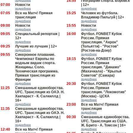
подробнее
14:55
География спорта. Боровск
07:00
Новости
| 12+
подробнее
подробнее
07:05
Все на Матч! Прямая
15:25
Человек из футбола.
трансляция
Владимир Пильгуй | 12+
подробнее
подробнее
09:00
Новости
15:55
Новости
подробнее
подробнее
09:05
Специальный репортаж |
16:00
Футбол. FONBET Кубок
12+
России. Прямая
подробнее
трансляция. "Акрон"
09:25
Лучшие из лучших | 12+
(Тольятти) - "Ростов"
подробнее
(Ростов-на-Дону)
09:55
Синхронное плавание.
подробнее
Чемпионат Европы по
18:15
Футбол. FONBET Кубок
водным видам спорта.
России. Прямая
Женщины. Соло.
трансляция. "Динамо"
Техническая программа.
(Махачкала) - "Крылья
Прямая трансляция из
Советов" (Самара)
Франции
подробнее
подробнее
20:30
Футбол. FONBET Кубок
11:25
Смешанные единоборства.
России. Прямая
UFC. Трансляция из ОАЭ. Н.
трансляция. "Локомотив"
Хакпараст - К. Салкиллд |
(Москва) - ЦСКА
16+
подробнее
подробнее
23:00
Все на Матч! Прямая
11:35
Смешанные единоборства.
трансляция
UFC. Трансляция из ОАЭ. Н.
подробнее
Хакпараст - К. Салкиллд |
00:30
Смешанные единоборства.
16+
UFC. Трансляция из США.
подробнее
Ж. Брито - А. Томсон | 16+
12:40
Все на Матч! Прямая
подробнее