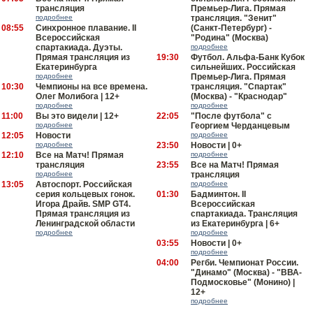
трансляция
Премьер-Лига. Прямая
подробнее
трансляция. "Зенит"
08:55
Синхронное плавание. II
(Санкт-Петербург) -
Всероссийская
"Родина" (Москва)
спартакиада. Дуэты.
подробнее
Прямая трансляция из
19:30
Футбол. Альфа-Банк Кубок
Екатеринбурга
сильнейших. Российская
подробнее
Премьер-Лига. Прямая
10:30
Чемпионы на все времена.
трансляция. "Спартак"
Олег Молибога | 12+
(Москва) - "Краснодар"
подробнее
подробнее
11:00
Вы это видели | 12+
22:05
"После футбола" с
подробнее
Георгием Черданцевым
12:05
Новости
подробнее
подробнее
23:50
Новости | 0+
12:10
Все на Матч! Прямая
подробнее
трансляция
23:55
Все на Матч! Прямая
подробнее
трансляция
13:05
Автоспорт. Российская
подробнее
серия кольцевых гонок.
01:30
Бадминтон. II
Игора Драйв. SMP GT4.
Всероссийская
Прямая трансляция из
спартакиада. Трансляция
Ленинградской области
из Екатеринбурга | 6+
подробнее
подробнее
03:55
Новости | 0+
подробнее
04:00
Регби. Чемпионат России.
"Динамо" (Москва) - "ВВА-
Подмосковье" (Монино) |
12+
подробнее