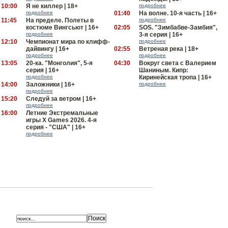
10:00
Я не киллер | 18+
подробнее
подробнее
01:40
На волне. 10-я часть | 16+
11:45
На пределе. Полеты в
подробнее
костюме Вингсьют | 16+
02:05
SOS. "Зимбабве-Замбия",
подробнее
3-я серия | 16+
12:10
Чемпионат мира по клифф-
подробнее
дайвингу | 16+
02:55
Ветреная река | 18+
подробнее
подробнее
13:05
20-ка. "Монголия", 5-я
04:30
Вокруг света с Валерием
серия | 16+
Шаниным. Кипр:
подробнее
Киринейская тропа | 16+
14:00
Заложники | 16+
подробнее
подробнее
15:20
Следуй за ветром | 16+
подробнее
16:00
Летние Экстремальные
игры X Games 2026. 4-я
серия - "США" | 16+
подробнее