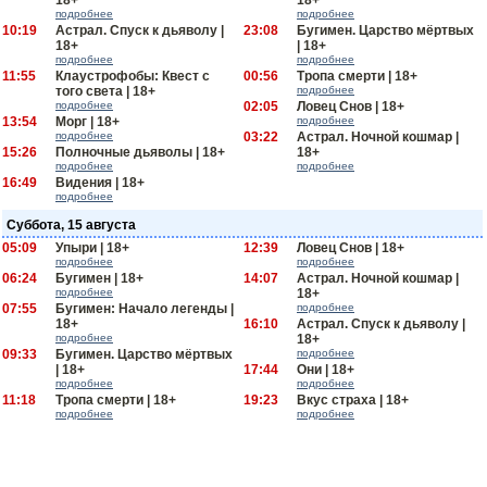
18+
18+
подробнее
подробнее
10:19
Астрал. Спуск к дьяволу |
23:08
Бугимен. Царство мёртвых
18+
| 18+
подробнее
подробнее
11:55
Клаустрофобы: Квест с
00:56
Тропа смерти | 18+
того света | 18+
подробнее
подробнее
02:05
Ловец Снов | 18+
13:54
Морг | 18+
подробнее
подробнее
03:22
Астрал. Ночной кошмар |
15:26
Полночные дьяволы | 18+
18+
подробнее
подробнее
16:49
Видения | 18+
подробнее
Суббота, 15 августа
05:09
Упыри | 18+
12:39
Ловец Снов | 18+
подробнее
подробнее
06:24
Бугимен | 18+
14:07
Астрал. Ночной кошмар |
подробнее
18+
07:55
Бугимен: Начало легенды |
подробнее
18+
16:10
Астрал. Спуск к дьяволу |
подробнее
18+
09:33
Бугимен. Царство мёртвых
подробнее
| 18+
17:44
Они | 18+
подробнее
подробнее
11:18
Тропа смерти | 18+
19:23
Вкус страха | 18+
подробнее
подробнее