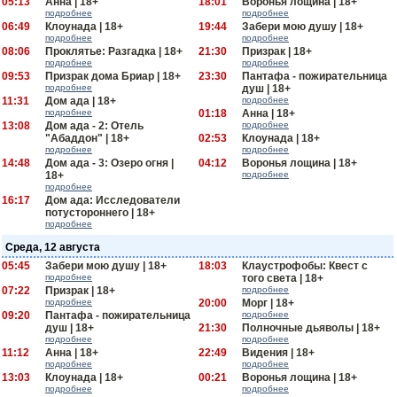
05:13
Анна | 18+
18:01
Воронья лощина | 18+
подробнее
подробнее
06:49
Клоунада | 18+
19:44
Забери мою душу | 18+
подробнее
подробнее
08:06
Проклятье: Разгадка | 18+
21:30
Призрак | 18+
подробнее
подробнее
09:53
Призрак дома Бриар | 18+
23:30
Пантафа - пожирательница
подробнее
душ | 18+
11:31
Дом ада | 18+
подробнее
подробнее
01:18
Анна | 18+
13:08
Дом ада - 2: Отель
подробнее
"Абаддон" | 18+
02:53
Клоунада | 18+
подробнее
подробнее
14:48
Дом ада - 3: Озеро огня |
04:12
Воронья лощина | 18+
18+
подробнее
подробнее
16:17
Дом ада: Исследователи
потустороннего | 18+
подробнее
Среда, 12 августа
05:45
Забери мою душу | 18+
18:03
Клаустрофобы: Квест с
подробнее
того света | 18+
07:22
Призрак | 18+
подробнее
подробнее
20:00
Морг | 18+
09:20
Пантафа - пожирательница
подробнее
душ | 18+
21:30
Полночные дьяволы | 18+
подробнее
подробнее
11:12
Анна | 18+
22:49
Видения | 18+
подробнее
подробнее
13:03
Клоунада | 18+
00:21
Воронья лощина | 18+
подробнее
подробнее